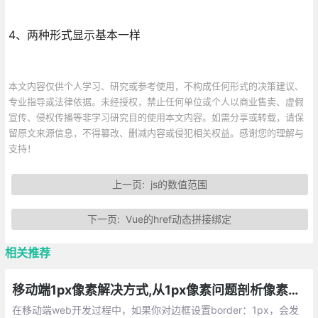
4、两种形式显示基本一样
本文内容仅供个人学习、研究或参考使用，不构成任何形式的决策建议、
专业指导或法律依据。未经授权，禁止任何单位或个人以商业售卖、虚假
宣传、侵权传播等非学习研究目的使用本文内容。如需分享或转载，请保
留原文来源信息，不得篡改、删减内容或侵犯相关权益。感谢您的理解与
支持！
上一页:
js的数值范围
下一页:
Vue的href动态拼接绑定
相关推荐
移动端1px像素解决方式,从1px像素问题剖析像素及viewport
在移动端web开发过程中，如果你对边框设置border：1px，会发