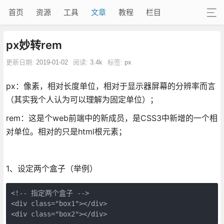
首页
资源
工具
文章
教程
栏目
px妙转rem
更新日期:
2019-01-02
阅读:
3.4k
标签:
px
px：像素，相对长度单位，相对于显示器屏幕的分辨率而言
（其实我个人认为可以理解为固定单位）；
rem：这是个web前端中的新成员，是CSS3中新增的一个相
对单位。相对的只是html根元素；
1、设定两个盒子（举例）
<!-- 指定两个盒子 -->

<div class="box1"></div>

<div class="box2"></div>