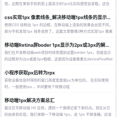
现，边框在某些手机机型上面显示的1px比实际感觉会变粗，这也
就是1像素问题。如下图是对桌面浏览器和移动端border设置1px的
比较。那么是什么导致这种原因的呢？
css实现1px 像素线条_解决移动端1px线条的显示方式
使用CSS 绘制出 1px 的边框，在移动端上渲染的效果会出现不同，
部分手机发现1px 线条变胖了，这篇文章整理2种方式实现1px 像素
线条。1、利用box-shadow + transform；2、利用border + 伪元
素 + transform
移动端Retina屏boder 1px显示为2px或3px的解决方法
我们在开发移动端web项目时经常遇到设置border:1px，但是显示
的边框却为2px或是3px粗细，这是因为设备像素比devicePixelRat
io为2或3引起的。
小程序获取px后转为rpx
获取设备信息时得到的窗口高度宽度是px为单位的。 在实际使用
时，一般使用rpx ，中间要有个转换过程
移动端1px解决方案总汇
最近在写移动端 H5 应用，遇到一个值得记录下来的点。现在从它
的由来到实现，我们来聊一下移动端 1px，说 1px 不够准确，应该