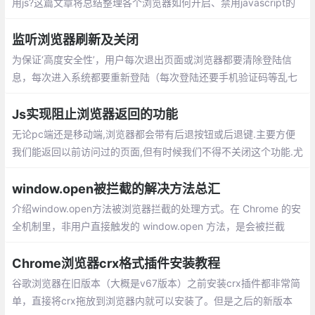
用js?这篇文章将总结整理各个浏览器如何开启、禁用javascript的
方法总汇。
监听浏览器刷新及关闭
为保证‘高度安全性’，用户每次退出页面或浏览器都要清除登陆信
息，每次进入系统都要重新登陆（每次登陆还要手机验证码等乱七
八糟的验证信息，，，求用户的心里阴影面积），但是刷新页面不
可以清除登陆信息。
Js实现阻止浏览器返回的功能
无论pc端还是移动端,浏览器都会带有后退按钮或后退键.主要方便
我们能返回以前访问过的页面,但有时候我们不得不关闭这个功能.尤
其是对于一些推广落地页,用户进入后不希望它返回
window.open被拦截的解决方法总汇
介绍window.open方法被浏览器拦截的处理方式。在 Chrome 的安
全机制里，非用户直接触发的 window.open 方法，是会被拦截
的，这是由于浏览器为了维护用户安全和体验，下面采用几种变通
方法解决：表单提交的方式、onclick事件、延迟打开等
Chrome浏览器crx格式插件安装教程
谷歌浏览器在旧版本（大概是v67版本）之前安装crx插件都非常简
单，直接将crx拖放到浏览器内就可以安装了。但是之后的新版本