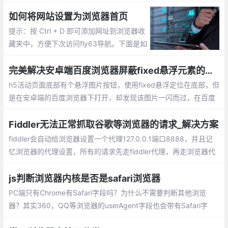
（目前已经升级到v80版本）就只允许用户通过谷歌应用商店安装
插件
如何将网站设置为浏览器首页
提示：按 Ctrl + D 即可添加网址到浏览器收
藏夹中，方便下次访问fly63导航。下面是如
何设置首页的方法。Google Chrome浏览器
设为首页的方法;Firefox火狐浏览器设为首页
完美解决安卓端百度浏览器屏蔽fixed悬浮元素的问题
的方法
h5活动页面底部有个悬浮图片按钮，使用fixed悬浮定位在底部，但
是在安卓端的百度浏览器下打开，却发现该图片一闪而过，在百度
浏览器中消失不见。
Fiddler无法正常抓取谷歌等浏览器的请求_解决方案
fiddler会自动给浏览器设置一个代理127.0.0.1端口8888，并且记
忆浏览器的代理设置，所有的请求先走fiddler代理，再走浏览器代
理。解决方案：关闭SwitchyOmega代理，或者使用其代理中的系
统代理选项。即可解决问题。
js判断浏览器内核是否是safari浏览器
PC端只有Chrome有Safari字段吗？为什么不需要判断其他浏览
器？其实360，QQ等浏览器的userAgent字段也会带有Safari字
段，但是由于他们基于Chrome二次开发的，所有也会携带有Chro