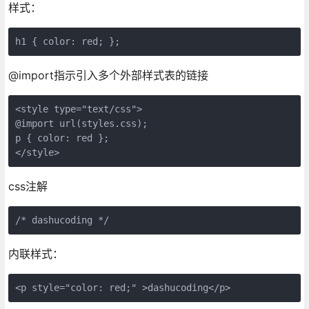
样式：
h1 { color: red; };
@import指示引入多个外部样式表的链接
<style type="text/css">

@import url(styles.css);

p { color: red };

</style>
css注解
/* dashucoding */
内联样式：
<p style="color: red;" >dashucoding</p>