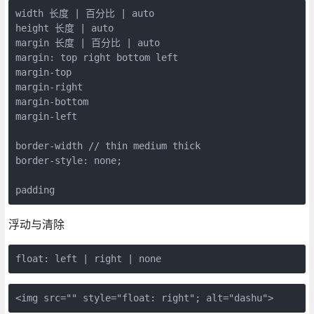
width 长度 | 百分比 | auto

height 长度 | auto

margin 长度 | 百分比 | auto

margin: top right bottom left

margin-top

margin-right

margin-bottom

margin-left

border-width // thin medium thick

border-style: none;

padding
浮动与清除
float: left | right | none
<img src="" style="float: right"; alt="dashu">