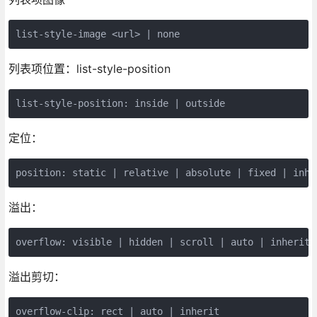
list-style-image <url> | none
列表项位置：list-style-position
list-style-position: inside | outside
定位：
position: static | relative | absolute | fixed | inhe
溢出：
overflow: visible | hidden | scroll | auto | inherit
溢出剪切：
overflow-clip: rect | auto | inherit