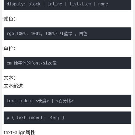
dispaly: block | inline | list-item | none
颜色：
rgb(100%, 100%, 100%) 红蓝绿 ，白色
单位：
em 给字体的font-size值
文本：
文本缩进
text-indent <长度> | <百分比>
p { text-indent: -4em; }
text-align属性