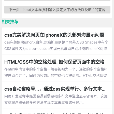
下一页:
input文本框强制输入指定文字的方法以及IE11的兼容
相关推荐
css完美解决网页在iphoneX的头部刘海显示问题
css完美解决iphonX白条,网站扩展到整个屏幕,CSS Shapes中有个
CSS属性名为shape-outside实现元素滚动自动环绕iPhone X刘海
HTML/CSS中的空格处理_如何保留页面中的空格
在html中内容中的多个空格一般会被视为一个，连续的多个空格符
被自动合并了，同时内容前后的空格也会被清除。HTML空格保留
的方式、CSS空格保留的方式。
css自动省略号...，通过css实现单行、多行文本溢出显示省略号
网页开发过程中经常会遇到需要把多行文字溢出显示省略号，这篇
文章将总结通过多种方法实现文本末尾省略号显示。