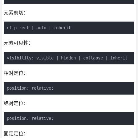
元素剪切：
clip rect | auto | inherit
元素可见性：
visibility: visible | hidden | collapse | inherit
相对定位：
position: relative;
绝对定位：
position: relative;
固定定位：