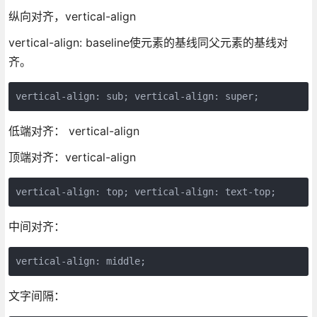
纵向对齐，vertical-align
vertical-align: baseline使元素的基线同父元素的基线对
齐。
vertical-align: sub; vertical-align: super;
低端对齐： vertical-align
顶端对齐：vertical-align
vertical-align: top; vertical-align: text-top;
中间对齐：
vertical-align: middle;
文字间隔：