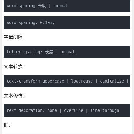
word-spacing 长度 | normal
word-spacing: 0.3em;
字母间隔：
letter-spacing: 长度 | normal
文本转换：
text-transform uppercase | lowercase | capitalize | n
文本修饰：
text-decoration: none | overline | line-through
框：