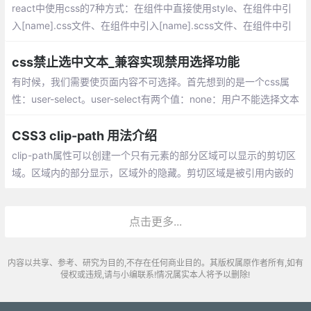
react中使用css的7种方式：在组件中直接使用style、在组件中引
入[name].css文件、在组件中引入[name].scss文件、在组件中引
入[name].module.css文件、在组件中引入 [name].module.scss文
件、使用styled-components
css禁止选中文本_兼容实现禁用选择功能
有时候，我们需要使页面内容不可选择。首先想到的是一个css属
性：user-select。user-select有两个值：none：用户不能选择文本
，text：用户可以选择文本
CSS3 clip-path 用法介绍
clip-path属性可以创建一个只有元素的部分区域可以显示的剪切区
域。区域内的部分显示，区域外的隐藏。剪切区域是被引用内嵌的
URL定义的路径或者外部svg的路径，或者作为一个形状例如circle
().。clip-path属性代替了现在已经弃用的剪切 clip属性。
点击更多...
内容以共享、参考、研究为目的,不存在任何商业目的。其版权属原作者所有,如有
侵权或违规,请与小编联系!情况属实本人将予以删除!