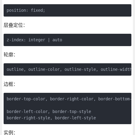
position: fixed;
层叠定位：
z-index: integer | auto
轮廓：
outline, outline-color, outline-style, outline-width
边框：
border-top-color, border-right-color, border-bottom-co
border-left-color, border-top-style

border-right-style, border-left-style
实例：