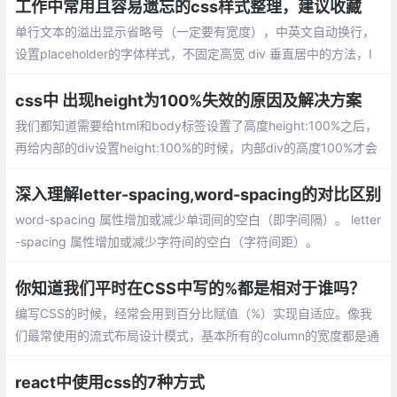
工作中常用且容易遗忘的css样式整理，建议收藏
单行文本的溢出显示省略号（一定要有宽度），中英文自动换行，
设置placeholder的字体样式，不固定高宽 div 垂直居中的方法，I
OS 页面滑动卡顿，设置滚动条样式
css中 出现height为100%失效的原因及解决方案
我们都知道需要给html和body标签设置了高度height:100%之后，
再给内部的div设置height:100%的时候，内部div的高度100%才会
起到作用。这是由于：%是一个相对父元素计算得来的高度，要想
使他有效，我们需要设置父元素的height。
深入理解letter-spacing,word-spacing的对比区别
word-spacing 属性增加或减少单词间的空白（即字间隔）。 letter
-spacing 属性增加或减少字符间的空白（字符间距）。
你知道我们平时在CSS中写的%都是相对于谁吗？
编写CSS的时候，经常会用到百分比赋值（%）实现自适应。像我
们最常使用的流式布局设计模式，基本所有的column的宽度都是通
过%来取值的。或者比如经常会遇到的元素水平垂直居中问题
react中使用css的7种方式