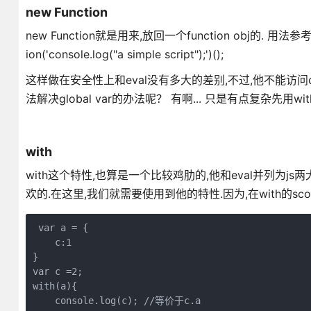
new Function
new Function就是用来,放回一个function obj的. 用法参考
ion('console.log("a simple script");')();
这样做在安全性上和eval没有多大的差别,不过,他不能访问clo
法解决global var的办法呢？ 有啊... 只是有点复杂先用with
with
with这个特性,也算是一个比较鸡肋的,他和eval并列为js两大
欢的.在这里,我们就需要使用到他的特性.因为,在with的sc
 var a = {

    c:1

}

var c =2;

with(a){

    console.log(c); //等价于c.a
