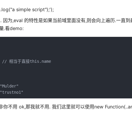
 simple script");');
 die... 因为,eval 的特性是如果当前域里面没有,则会向上遍历.一直
量.看demo:
 } // 相当于直接this.name

Mulder"

"trustno1"
 ok,那我就不用. 我们这里就可以使用new Function(..args,