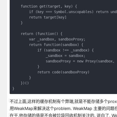
    function get(target, key) {

        if (key === Symbol.unscopables) return unde
        return target[key]

    }

    return (function() {

        var _sandbox, sandboxProxy;

        return function(sandbox) {

            if (sandbox !== _sandbox) {

                _sandbox = sandbox;

                sandboxProxy = new Proxy(sandbox, 
            }

            return code(sandboxProxy)

        }

    })()

}
不过上面,这样的缓存机制有个弊端,就是不能存储多个proxy.
用WeakMap来解决这个problem. WeakMap 主要
在于,他存储的值是不会被垃圾回收机制关注的. 说白了, We