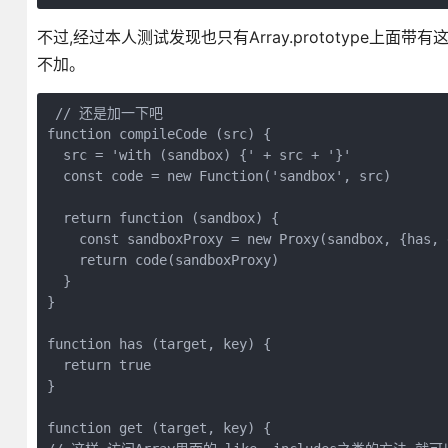
不过,经过本人测试发现也只有Array.prototype上面带有这个属性
不加。
 // 还是加一下吧

function compileCode (src) {  

  src = 'with (sandbox) {' + src + '}'

  const code = new Function('sandbox', src)

  return function (sandbox) {

    const sandboxProxy = new Proxy(sandbox, {has, g
    return code(sandboxProxy)

  }

}

function has (target, key) {  

  return true

}

function get (target, key) {  
