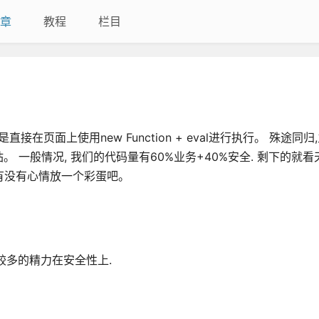
章
教程
栏目
接在页面上使用new Function + eval进行执行。 殊途同
网站。 一般情况, 我们的代码量有60%业务+40%安全. 剩下的就
俺有没有心情放一个彩蛋吧。
较多的精力在安全性上.