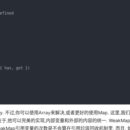
fined

{ has, get })

 不过,你可以使用Array来解决,或者更好的使用Map. 这里,我
的问题在于,他可以完美的实现,内部变量和外部的内容的统一. WeakM
akMap引用变量的次数是不会算在引用垃圾回收机制里, 而且, 如