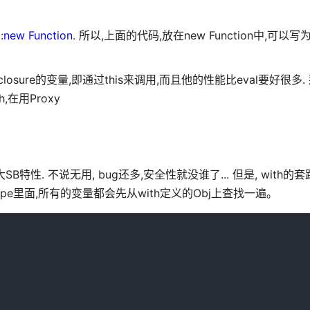
:
new Function
. 所以,上面的代码,放在new Function中,可以写为: 
sure的变量,即通过this来调用,而且他的性能比eval要好很多
,在用Proxy
SB特性. 不说无用, bug还多,安全性就没谁了... 但是, with
ope里面,所有的变量都会先从with定义的Obj上查找一遍。