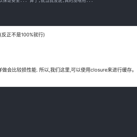
就可以保证安全... 算了,就当我没说,真的没啥用...

(反正不是100%就行)
样做会比较损性能. 所以,我们这里,可以使用closure来进行缓存。