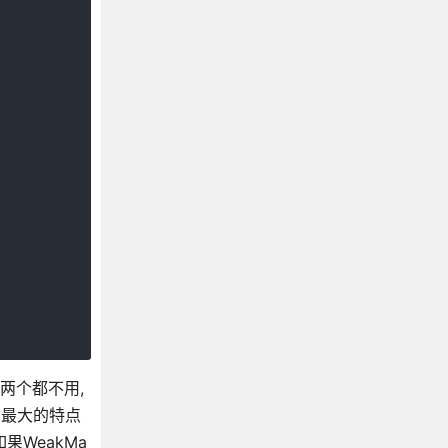
们两个都不用,
ap最大的特点
果WeakMa