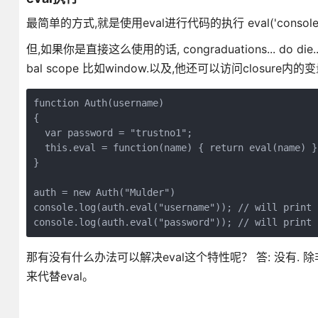
最简单的方式,就是使用eval进行代码的执行 eval('console.log("a
但,如果你是直接这么使用的话, congraduations... do
bal scope 比如window.以及,他还可以访问closure内的变
function Auth(username)

{

  var password = "trustno1";

  this.eval = function(name) { return eval(name)
}

auth = new Auth("Mulder")

console.log(auth.eval("username")); // will print "
console.log(auth.eval("password")); // will print 
那有没有什么办法可以解决eval这个特性呢？ 答: 没有. 除非你不用
来代替eval。