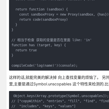
  return function (sandbox) {

    const sandboxProxy = new Proxy(sandbox, {has})

    return code(sandboxProxy)

  }

}

// 相当于检查 获取的变量是否在里面 like: 'in'

function has (target, key) {

  return true

}

compileCode('log(name)')(console);
这样的话,就能完美的解决掉 向上查找变量的烦恼了。 另外一些
里,主要是通过Symbol.unscopables 这个特性来检测的.比
 Object.keys(Array.prototype[Symbol.unscopables]); 
// ["copyWithin", "entries", "fill", "find", "findI
//  "includes", "keys", "values"]