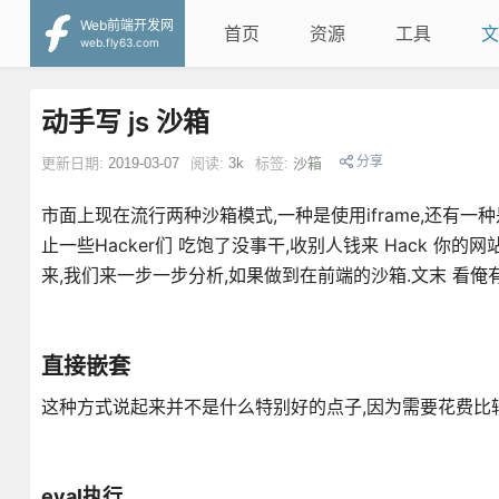
Web前端开发网
首页
资源
工具
文
web.fly63.com
动手写 js 沙箱
分享
更新日期:
2019-03-07
阅读:
3k
标签:
沙箱
市面上现在流行两种沙箱模式,一种是使用iframe,还有一种是直
止一些Hacker们 吃饱了没事干,收别人钱来 Hack 你的
来,我们来一步一步分析,如果做到在前端的沙箱.文末 看
直接嵌套
这种方式说起来并不是什么特别好的点子,因为需要花费比
eval执行