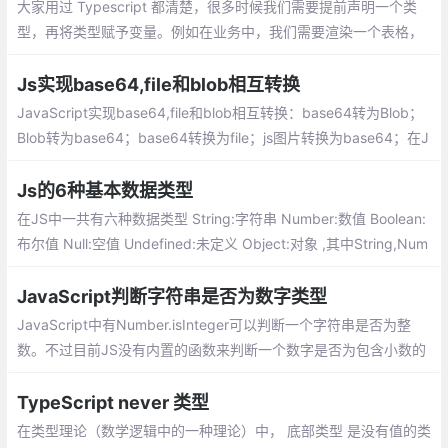
大家用过 Typescript 都清楚，很多时候我们需要提前声明一个类
型，再将类型赋予变量。例如在业务中，我们需要渲染一个表格，
往往需要定义：
Js实现base64,file和blob相互转换
JavaScript实现base64,file和blob相互转换：base64转为Blob；
Blob转为base64；base64转换为file；js图片转换为base64；在J
ava中base64和File相互转换
Js的6种基本数据类型
在JS中一共有六种数据类型 String:字符串 Number:数值 Boolean:
布尔值 Null:空值 Undefined:未定义 Object:对象 ,其中String,Num
ber,Boolean,Null,Undefined属于基本数据类型而Object属于引用
数据类型
JavaScript判断字符串是否为数字类型
JavaScript中有Number.isInteger可以判断一个字符串是否为整
数。不过目前JS没有内置的函数来判断一个数字是否为包含小数的
数字：
TypeScript never 类型
在类型理论（数学逻辑中的一种理论）中， 底部类型 是没有值的类