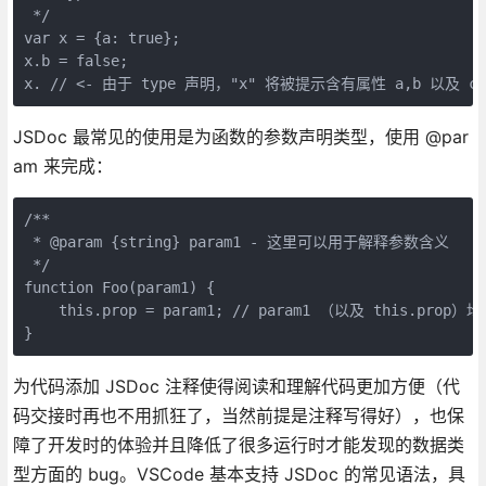
 */

var x = {a: true};

x.b = false;

x. // <- 由于 type 声明，"x" 将被提示含有属性 a,b 以及 c
JSDoc 最常见的使用是为函数的参数声明类型，使用 @par
am 来完成：
/**

 * @param {string} param1 - 这里可以用于解释参数含义

 */

function Foo(param1) {

    this.prop = param1; // param1 （以及 this.prop）均
}
为代码添加 JSDoc 注释使得阅读和理解代码更加方便（代
码交接时再也不用抓狂了，当然前提是注释写得好），也保
障了开发时的体验并且降低了很多运行时才能发现的数据类
型方面的 bug。VSCode 基本支持 JSDoc 的常见语法，具