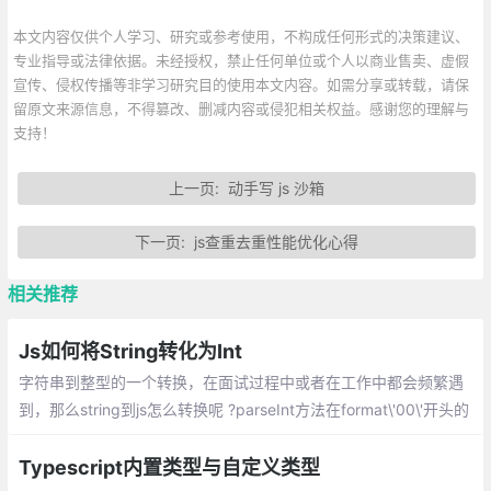
本文内容仅供个人学习、研究或参考使用，不构成任何形式的决策建议、
专业指导或法律依据。未经授权，禁止任何单位或个人以商业售卖、虚假
宣传、侵权传播等非学习研究目的使用本文内容。如需分享或转载，请保
留原文来源信息，不得篡改、删减内容或侵犯相关权益。感谢您的理解与
支持！
上一页:
动手写 js 沙箱
下一页:
js查重去重性能优化心得
相关推荐
Js如何将String转化为Int
字符串到整型的一个转换，在面试过程中或者在工作中都会频繁遇
到，那么string到js怎么转换呢 ?parseInt方法在format\'00\'开头的
数字时会当作2进制转10进制的方法进行转换
Typescript内置类型与自定义类型