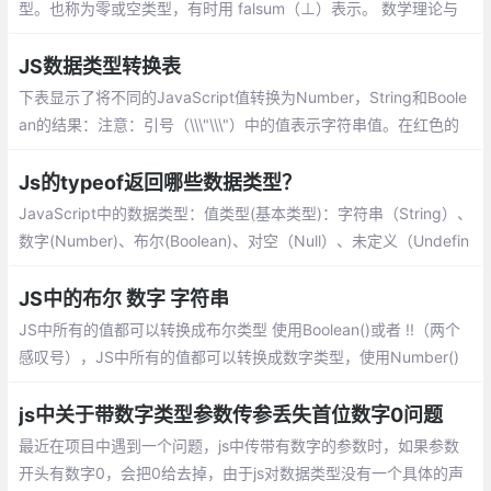
型。也称为零或空类型，有时用 falsum（⊥）表示。 数学理论与
计算机的发展是相辅相成的，底部类型在计算机科学中也有一定的
应用场景。
JS数据类型转换表
下表显示了将不同的JavaScript值转换为Number，String和Boole
an的结果：注意：引号（\\\"\\\"）中的值表示字符串值。在红色的
值是程序员可能不希望被转换为的值。
Js的typeof返回哪些数据类型？
JavaScript中的数据类型：值类型(基本类型)：字符串（String）、
数字(Number)、布尔(Boolean)、对空（Null）、未定义（Undefin
ed）、Symbol。引用数据类型：对象(Object)、数组(Array)、函
数(Function)。
JS中的布尔 数字 字符串
JS中所有的值都可以转换成布尔类型 使用Boolean()或者 !!（两个
感叹号），JS中所有的值都可以转换成数字类型，使用Number()
或+。数字类型转换场景目的只有一个，用于计算，将后台传递的
数据，从字符串转换为数字并参与计算
js中关于带数字类型参数传参丢失首位数字0问题
最近在项目中遇到一个问题，js中传带有数字的参数时，如果参数
开头有数字0，会把0给去掉，由于js对数据类型没有一个具体的声