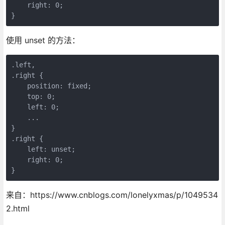
    right: 0;

}
使用 unset 的方法：
.left,

.right {

    position: fixed;

    top: 0;    

    left: 0;

    ...

}

.right {

    left: unset;

    right: 0;

}
来自：https://www.cnblogs.com/lonelyxmas/p/1049534
2.html