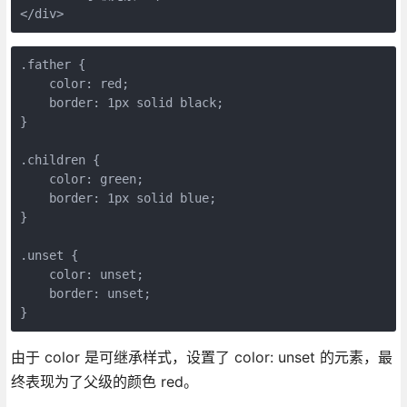
</div>
.father {

    color: red;

    border: 1px solid black;

}

.children {

    color: green;

    border: 1px solid blue;

}

.unset {

    color: unset;

    border: unset;

}
由于 color 是可继承样式，设置了 color: unset 的元素，最
终表现为了父级的颜色 red。