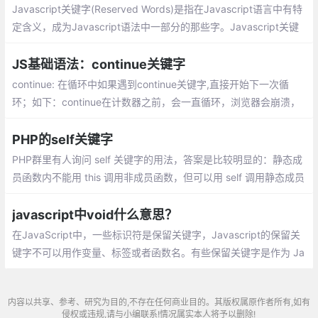
Javascript关键字(Reserved Words)是指在Javascript语言中有特
定含义，成为Javascript语法中一部分的那些字。Javascript关键
字是不能作为变量名和函数名使用的。使用Javascript关键字作为
变量名或函数名，会使Javascript在载入过程中出现编译错误
JS基础语法：continue关键字
continue: 在循环中如果遇到continue关键字,直接开始下一次循
环；如下：continue在计数器之前，会一直循环，浏览器会崩溃，
我的就崩溃了
PHP的self关键字
PHP群里有人询问 self 关键字的用法，答案是比较明显的：静态成
员函数内不能用 this 调用非成员函数，但可以用 self 调用静态成员
函数/变量/常量
javascript中void什么意思？
在JavaScript中，一些标识符是保留关键字，Javascript的保留关
键字不可以用作变量、标签或者函数名。有些保留关键字是作为 Ja
vascript以后扩展使用。
内容以共享、参考、研究为目的,不存在任何商业目的。其版权属原作者所有,如有
侵权或违规,请与小编联系!情况属实本人将予以删除!