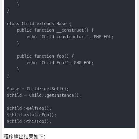
    }

}

class Child extends Base {

    public function __construct() {

        echo "Child constructor!", PHP_EOL;

    }

    public function foo() {

        echo "Child Foo!", PHP_EOL;

    }

}

$base = Child::getSelf();

$child = Child::getInstance();

$child->selfFoo();

$child->staticFoo();

$child->thisFoo();
程序输出结果如下：