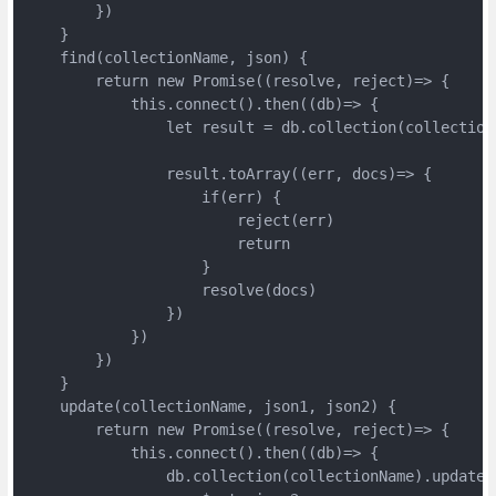
        })

    }

    find(collectionName, json) {

        return new Promise((resolve, reject)=> {

            this.connect().then((db)=> {

                let result = db.collection(collectionN
                result.toArray((err, docs)=> {

                    if(err) {

                        reject(err)

                        return

                    }

                    resolve(docs)

                })

            })

        })

    }

    update(collectionName, json1, json2) {

        return new Promise((resolve, reject)=> {

            this.connect().then((db)=> {

                db.collection(collectionName).updateOn