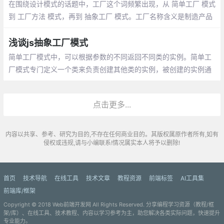
集中起来进行管理，用来创建复合对象
在围绕设计模式的话题中，工厂这个词频繁出现，从 简单工厂 模式
到 工厂方法 模式，再到 抽象工厂 模式。工厂名称含义是制造产品
的工业场所，应用在面向对象中，顺理成章地成为了比较典型的创
建型模式
浅谈js抽象工厂模式
简单工厂模式中，可以根据参数的不同返回不同类的实例。简单工
厂模式专门定义一个类来负责创建其他类的实例，被创建的实例通
常都具有共同的父类。 比如你去专门卖鼠标的地方你可以买各种各
样的鼠标
点击更多...
内容以共享、参考、研究为目的,不存在任何商业目的。其版权属原作者所有,如有
侵权或违规,请与小编联系!情况属实本人将予以删除!
首页
技术导航
在线工具
技术文章
教程资源
前端标签
AI工具集
前端库/框架