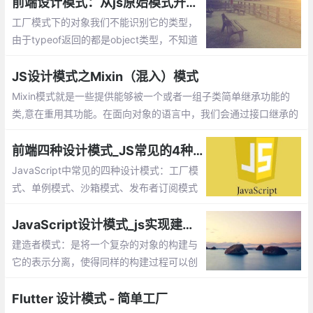
我们实际上访问的是代理对象。
前端设计模式：从js原始模式开始，去理解Js工厂模式和构造函数模式
工厂模式下的对象我们不能识别它的类型，
由于typeof返回的都是object类型，不知道
它是那个对象的实例。另外每次造人时都要
创建一个独立的person的对象，会造成代码
JS设计模式之Mixin（混入）模式
臃肿的情况。
Mixin模式就是一些提供能够被一个或者一组子类简单继承功能的
类,意在重用其功能。在面向对象的语言中，我们会通过接口继承的
方式来实现功能的复用。
前端四种设计模式_JS常见的4种模式
JavaScript中常见的四种设计模式：工厂模
式、单例模式、沙箱模式、发布者订阅模式
JavaScript设计模式_js实现建造者模式
建造者模式：是将一个复杂的对象的构建与
它的表示分离，使得同样的构建过程可以创
建不同的表示。工厂类模式提供的是创建单
个类的模式，而建造者模式则是将各种产品
Flutter 设计模式 - 简单工厂