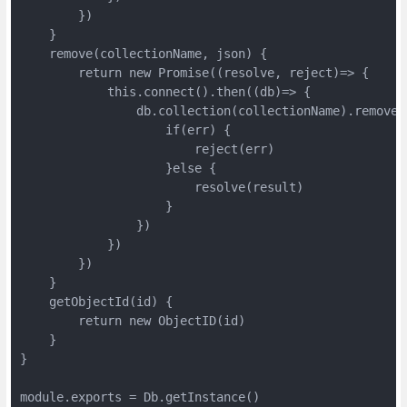
        })

    }

    remove(collectionName, json) {

        return new Promise((resolve, reject)=> {

            this.connect().then((db)=> {

                db.collection(collectionName).removeO
                    if(err) {

                        reject(err)

                    }else {

                        resolve(result)

                    }

                })

            })

        })

    }

    getObjectId(id) {

        return new ObjectID(id)

    }

}
