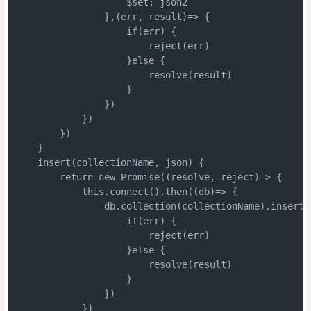
                    $set: json2

                },(err, result)=> {

                    if(err) {

                        reject(err)

                    }else {

                        resolve(result)

                    }

                })

            })

        })

    }

    insert(collectionName, json) {

        return new Promise((resolve, reject)=> {

            this.connect().then((db)=> {

                db.collection(collectionName).insertO
                    if(err) {

                        reject(err)

                    }else {

                        resolve(result)

                    }

                })

            })
