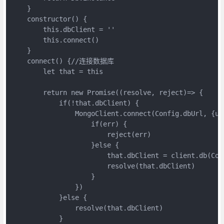
    }

    constructor() {

        this.dbClient = ''

        this.connect()

    }

    connect() {//连接数据库

        let that = this

        return new Promise((resolve, reject)=> {

            if(!that.dbClient) {

                MongoClient.connect(Config.dbUrl, {us
                    if(err) {

                        reject(err)

                    }else {

                        that.dbClient = client.db(Conf
                        resolve(that.dbClient)

                    }

                })

            }else {

                resolve(that.dbClient)

            }
