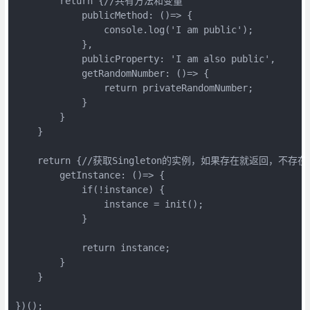
        return {//共有方法和变量

            publicMethod: ()=> {

                console.log('I am public');

            },

            publicProperty: 'I am also public',

            getRandomNumber: ()=> {

                return privateRandomNumber;

            }

        }

    }

    return {//获取Singleton的实例，如果存在就返回，不存
        getInstance: ()=> {

            if(!instance) {

                instance = init();

            }

            return instance;

        }

    }

})();
