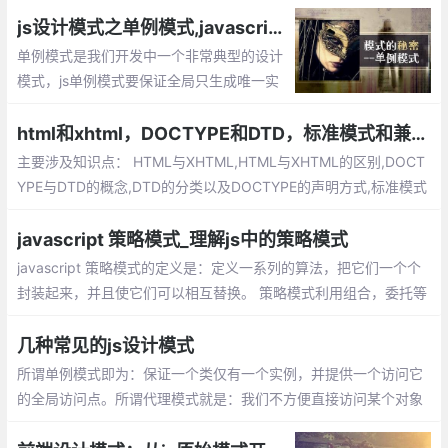
js设计模式之单例模式,javascript如何将一个对象设计成单例
单例模式是我们开发中一个非常典型的设计
模式，js单例模式要保证全局只生成唯一实
例，提供一个单一的访问入口，单例的对象
不同于静态类，我们可以延迟单例对象的初
html和xhtml，DOCTYPE和DTD，标准模式和兼容模式
始化，通常这种情况发生在我们需要等待加
主要涉及知识点： HTML与XHTML,HTML与XHTML的区别,DOCT
载创建单例的依赖。
YPE与DTD的概念,DTD的分类以及DOCTYPE的声明方式,标准模式
（Standard Mode）和兼容模式（Quircks Mode）,标准模式（St
andard Mode）和兼容模式（Quircks Mode）的区别
javascript 策略模式_理解js中的策略模式
javascript 策略模式的定义是：定义一系列的算法，把它们一个个
封装起来，并且使它们可以相互替换。 策略模式利用组合，委托等
技术和思想，有效的避免很多if条件语句，策略模式提供了开放-封
闭原则，使代码更容易理解和扩展， 策略模式中的代码可以复用。
几种常见的js设计模式
所谓单例模式即为：保证一个类仅有一个实例，并提供一个访问它
的全局访问点。所谓代理模式就是：我们不方便直接访问某个对象
时，可以为对象创建一个占位符（代理），以便控制对它的访问，