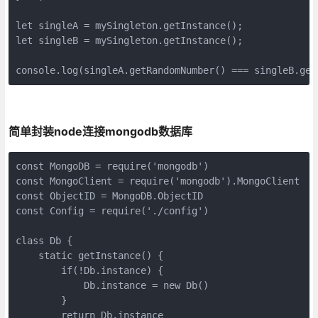
let singleA = mySingleton.getInstance();

let singleB = mySingleton.getInstance();

console.log(singleA.getRandomNumber() === singleB.get
简单封装node连接mongodb数据库
const MongoDB = require('mongodb')

const MongoClient = require('mongodb').MongoClient

const ObjectID = MongoDB.ObjectID

const Config = require('./config')

class Db {

    static getInstance() {

        if(!Db.instance) {

            Db.instance = new Db()

        }

        return Db.instance
