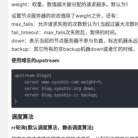
weight：权重，数值越大被分配的请求越多。默认为1
设置节点服务器的状态值除了weight之外，还有：
max_fails：允许请求失败的次数默认为1.当超过最大次数时，返
fail_timeout：max_fails次失败后，暂停的时间。
down：表示当前的节点服务器不参与负载，标志机器永远不可
backup：其它所有的非backup机器down或者忙的时
使用域名的upstream
upstream blog2{

    server www.syushin.com weight=5;

    server blog.syushin.org down;

    server blog.syushin.cc backup;

调度算法
rr轮询(默认调度算法，静态调度算法)