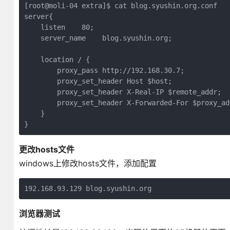
[root@moli-04 extra]$ cat blog.syushin.org.conf 

server{

    listen    80;

    server_name    blog.syushin.org;

    location / {

        proxy_pass http://192.168.30.7;

        proxy_set_header Host $host;

        proxy_set_header X-Real-IP $remote_addr;

        proxy_set_header X-Forwarded-For $proxy_ad
    } 

更改hosts文件
windows上修改hosts文件，添加配置
192.168.93.129 blog.syushin.org
浏览器测试