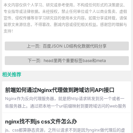
本文内容仅供个人学习、研究或参考使用，不构成任何形式的决策建议、
专业指导或法律依据。未经授权，禁止任何单位或个人以商业售卖、虚假
宣传、侵权传播等非学习研究目的使用本文内容。如需分享或转载，请保
留原文来源信息，不得篡改、删减内容或侵犯相关权益。感谢您的理解与
支持！
上一页:
百度JSON LD结构化数据代码分享
下一页:
head里两个重要标签base和meta
相关推荐
前端如何通过Nginx代理做到跨域访问API接口
Nginx作为反向代理服务器，就是把http请求转发到另一个或者一
些服务器上。通过把本地一个url前缀映射到要跨域访问的web服务
器上，就可以实现跨域访问。对于浏览器来说，访问的就是同源服
务器上的一个url
nginx找不到js css文件怎么办
js、css都算静态资源，之所以请求不到是因为nginx做代理后的虚