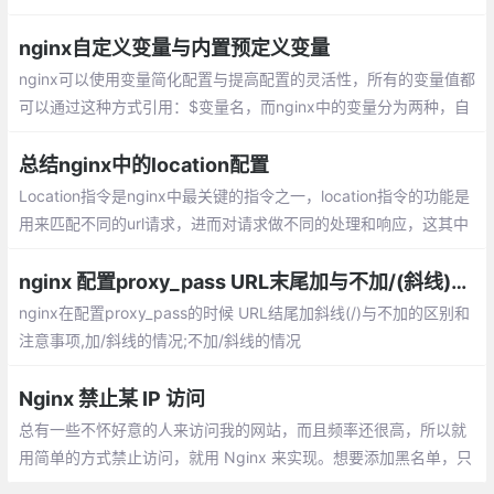
功能。在worker进程处理请求时，无需再次初始化PHP运行环境，
这也是php-fpm性能优异的原因之一
nginx自定义变量与内置预定义变量
nginx可以使用变量简化配置与提高配置的灵活性，所有的变量值都
可以通过这种方式引用：$变量名，而nginx中的变量分为两种，自
定义变量与内置预定义变量
总结nginx中的location配置
Location指令是nginx中最关键的指令之一，location指令的功能是
用来匹配不同的url请求，进而对请求做不同的处理和响应，这其中
较难理解的是多个location的匹配顺序，本文会作为重点来解释和
说明。
nginx 配置proxy_pass URL末尾加与不加/(斜线)的区别
nginx在配置proxy_pass的时候 URL结尾加斜线(/)与不加的区别和
注意事项,加/斜线的情况;不加/斜线的情况
Nginx 禁止某 IP 访问
总有一些不怀好意的人来访问我的网站，而且频率还很高，所以就
用简单的方式禁止访问，就用 Nginx 来实现。想要添加黑名单，只
要在 blocksip.conf 中添加 IP ，然后 reload 即可。