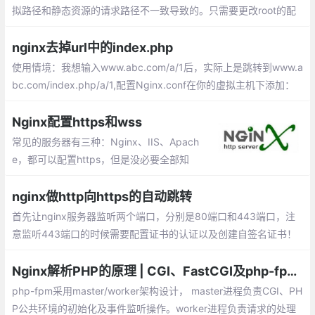
拟路径和静态资源的请求路径不一致导致的。只需要更改root的配
置就可以了。
nginx去掉url中的index.php
使用情境：我想输入www.abc.com/a/1后，实际上是跳转到www.a
bc.com/index.php/a/1,配置Nginx.conf在你的虚拟主机下添加：
如果你的项目入口文件在一个子目录内，则.
Nginx配置https和wss
常见的服务器有三种：Nginx、IIS、Apach
e，都可以配置https，但是没必要全部知
道，因为Nginx可以起到反向代理的作用，
会配置Nginx就足够了。在/etc/nginx/conf.
nginx做http向https的自动跳转
d目录下新建https.conf
首先让nginx服务器监听两个端口，分别是80端口和443端口，注
意监听443端口的时候需要配置证书的认证以及创建自签名证书！
关于证书的认证的以及创建自签名的证书，nginx的配置如下，只给
出了两个server的配置，可以直接复制到http块中。
Nginx解析PHP的原理 | CGI、FastCGI及php-fpm的关系
php-fpm采用master/worker架构设计， master进程负责CGI、PH
P公共环境的初始化及事件监听操作。worker进程负责请求的处理