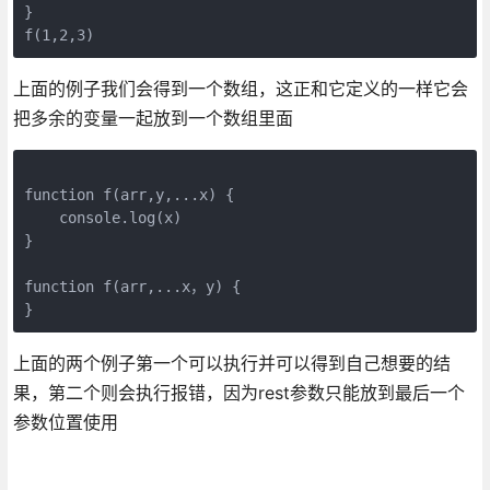
}

f(
1
,
2
,
3
) 
上面的例子我们会得到一个数组，这正和它定义的一样它会
把多余的变量一起放到一个数组里面
function
f
(arr,y,
...x
)
{

    console.log(x)

}

function
f
(arr,
...x
，y)
{

}
上面的两个例子第一个可以执行并可以得到自己想要的结
果，第二个则会执行报错，因为rest参数只能放到最后一个
参数位置使用