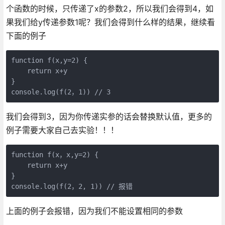
个函数的时候，只传递了x的参数2，所以我们会得到4，如
果我们给y传递参数1呢？我们会得到什么样的结果，继续看
下面的例子
function
f
(
x,y=
2
) 
{

return
 x+y

console
.log(f(
2
，
1
)) 
// 3
我们会得到3，因为你传递实参的话会替换默认值，更多的
例子需要大家自己去实验！！！
function
f
(
x，x,y=
2
) 
{

return
 x+y

console
.log(f(
2
，
2
, 
1
)) 
// 报错
上面的例子会报错，因为我们不能设置相同的参数