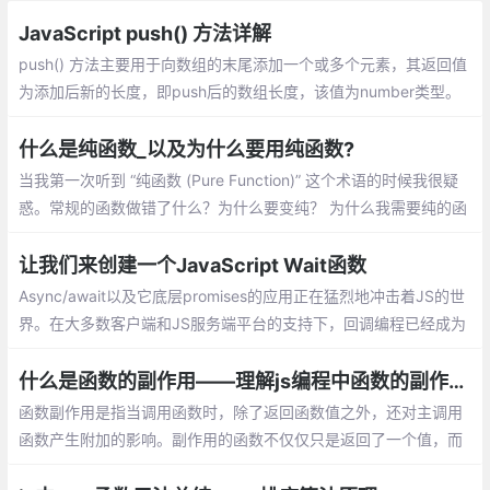
JavaScript push() 方法详解
push() 方法主要用于向数组的末尾添加一个或多个元素，其返回值
为添加后新的长度，即push后的数组长度，该值为number类型。
介绍：一个数组中添加新元素、把一个数组的值赋值到另一个数组
上、在对象使用push
什么是纯函数_以及为什么要用纯函数?
当我第一次听到 “纯函数 (Pure Function)” 这个术语的时候我很疑
惑。常规的函数做错了什么？为什么要变纯？ 为什么我需要纯的函
数？除非你已经知道什么是纯函数，否则你可能会问同样的疑惑
让我们来创建一个JavaScript Wait函数
Async/await以及它底层promises的应用正在猛烈地冲击着JS的世
界。在大多数客户端和JS服务端平台的支持下，回调编程已经成为
过去的事情。当然，基于回调的编程很丑陋的。
什么是函数的副作用——理解js编程中函数的副作用
函数副作用是指当调用函数时，除了返回函
数值之外，还对主调用函数产生附加的影
响。副作用的函数不仅仅只是返回了一个