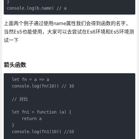
console
.log(b.name) 
// a
上面两个例子通过使用name属性我们会得到函数的名字，
当然Es5也能使用，大家可以去尝试在Es6环境和Es5环境测
试一下
箭头函数
let
 fn = 
a
 =>
 a

console
.log(fn(
10
)) 
// 10
// 对比
let
 fn1 = 
function
 (
a
) 
{

return
 a

  }

console
.log(fn1(
10
)) 
//10