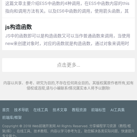
这篇文章主要介绍ES5中函数的4种调用，在ES5中函数内容的this
指向和调用方法有关。以及ES6中函数的调用，使用箭头函数，其
中箭头函数的this是和定义时有关和调用无关。
js构造函数
JS中的函数即可以是构造函数又可以当作普通函数来调用，当使用
new来创建对象时，对应的函数就是构造函数，通过对象来调用时
就是普通函数。在我们平时工作中，经常会需要我们创建一个对
象，而我们更多的是使用对像直接量，直接创建
点击更多...
内容以共享、参考、研究为目的,不存在任何商业目的。其版权属原作者所有,如有
侵权或违规,请与小编联系!情况属实本人将予以删除!
首页
技术导航
在线工具
技术文章
教程资源
前端标签
AI工具集
前端库/框架