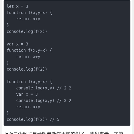
let
 x = 
3
function
f
(
x,y=x
) 
{

return
 x+y

console
.log(f(
2
))

var
 x = 
3
function
f
(
x,y=x
) 
{

return
 x+y

console
.log(f(
2
))

function
f
(
x,y=x
) 
{

console
.log(x,y) 
// 2 2
var
 x = 
3
console
.log(x,y) 
// 3 2
return
 x+y

console
.log(f(
2
)) 
// 5
上面三个例子是函数参数作用域的例子，我们来看一下第一