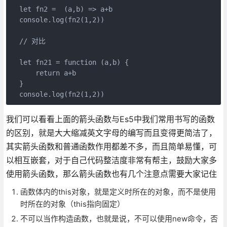
let
 fn2 =  
(
a,b
) =>
 a+b

console
.log(fn2(
1
,
2
))

// 对比
let
 fn21 = 
function
 (
a,b
) 
{

return
 a+b

  }

console
.log(fn2(
1
,
2
))
我们可以看看上面的箭头函数与Es5中我们常用书写的函数
的区别，就是大大缩减英文字母的编写而且变得更简洁了，
其实箭头函数和普通函数作用都差不多，而且简单易懂，可
以相互嵌套，对于自己代码整洁度非常有帮主，鼓励大家多
使用箭头函数，那么箭头函数也有几个注意点需要大家记住
函数体内的this对象，就是定义时所在的对象，而不是使用
时所在的对象（this指向固定）
不可以当作构造函数，也就是说，不可以使用new命令，否