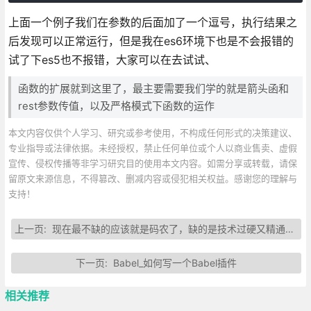
上面一个例子我们在参数的后面加了一个逗号，执行结果之
后发现可以正常运行，但是我在es6环境下也是不会报错的
试了下es5也不报错，大家可以在去试试、
函数的扩展就到这里了，最主要需要我们学的就是箭头函和
rest参数传值，以及严格模式下函数的运作
本文内容仅供个人学习、研究或参考使用，不构成任何形式的决策建议、
专业指导或法律依据。未经授权，禁止任何单位或个人以商业售卖、虚假
宣传、侵权传播等非学习研究目的使用本文内容。如需分享或转载，请保
留原文来源信息，不得篡改、删减内容或侵犯相关权益。感谢您的理解与
支持！
上一页:
现在最不缺的应该就是码农了，缺的是技术过硬又精通业务的工程师
下一页:
Babel_如何写一个Babel插件
相关推荐