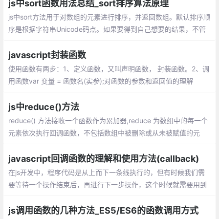
值，而且还做了其他的事情
js中sort函数用法总结_sort排序算法原理
js中sort方法用于对数组的元素进行排序，并返回数组。默认排序顺
序是根据字符串Unicode码点。如果要得到自己想要的结果，不管
是升序还是降序，就需要提供比较函数了。该函数比较两个值的大
小，然后返回一个用于说明这两个值的相对顺序的数字
javascript封装函数
使用函数有两步：1、定义函数，又叫声明函数， 封装函数。2、调
用函数var 变量 = 函数名(实参);对函数的参数和返回值的理解
js中reduce()方法
reduce() 方法接收一个函数作为累加器,reduce 为数组中的每一个
元素依次执行回调函数，不包括数组中被删除或从未被赋值的元
素，接受四个参数：初始值（上一次回调的返回值），当前元素
值，当前索引，原数组。
javascript回调函数的理解和使用方法(callback)
在js开发中，程序代码是从上而下一条线执行的，但有时候我们需
要等待一个操作结束后，再进行下一步操作，这个时候就需要用到
回调函数。 在js中，函数也是对象，确切地说：函数是用Function
()构造函数创建的Function对象。
js调用函数的几种方法_ES5/ES6的函数调用方式