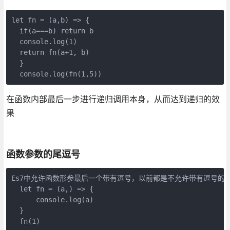
let
fn
 = 
(a,b) => {

if
(a===b) 
return
 b

  console.log(
1
)

return
fn
(a+
1
, b)

  }

  console.log(
fn
(
1
,
5
))
在函数内部最后一步进行递归调用本身，从而达到递归的效
果
函数参数的尾逗号
Es7中允许函数形参最后一个带有逗号，以前都是不允许带有逗号的

let
fn
 = 
(a,) => {

      console.log(a)

  }

fn
(
1
)