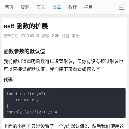
首页
资源
工具
文章
教程
栏目
es6 函数的扩展
更新日期:
2019-03-18
阅读:
2.8k
标签:
函数
函数参数的默认值
我们都知道声明函数可以设置形参，但你有没有想过形参也
可以直接设置默认值，我们接下来看看如何去写
代码
function
f
(
x,y=
2
) 
{

return
 x+y

console
.log(f(
2
)) 
// 4
上面的小例子只是设置了一个y的默认值2，然后我们使用这