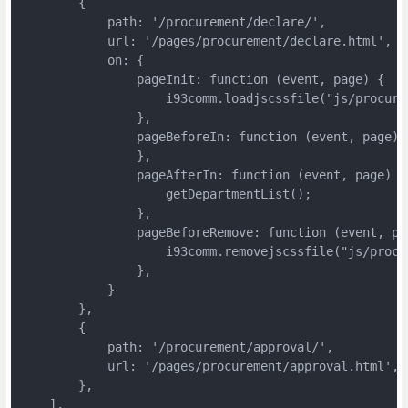
        {

            path: '/procurement/declare/',

            url: '/pages/procurement/declare.html',

            on: {

                pageInit: function (event, page) {

                    i93comm.loadjscssfile("js/procure
                },

                pageBeforeIn: function (event, page) {
                },

                pageAfterIn: function (event, page) {

                    getDepartmentList();

                },

                pageBeforeRemove: function (event, pag
                    i93comm.removejscssfile("js/procu
                },

            }

        },

        {

            path: '/procurement/approval/',

            url: '/pages/procurement/approval.html',

        },

    ],