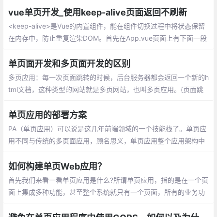
vue单页开发_使用keep-alive页面返回不刷新
<keep-alive>是Vue的内置组件，能在组件切换过程中将状态保留
在内存中，防止重复渲染DOM。首先在App.vue页面上有下面一段
代码，我们都知道这是页面渲染的地方
单页面开发和多页面开发的区别
多页应用：每一次页面跳转的时候，后台服务器都会返回一个新的h
tml文档，这种类型的网站就是多页网站，也叫多页应用。{页面跳
转——>返回html}，单页面应用：第一次进入页面的时候会请求一个h
tml文件，刷新点击一下会切换到其他组件
单页应用的部署方案
PA（单页应用）可以说是这几年前端领域的一个技能栈了。单页应
用不同与传统的多页面应用，顾名思义，单页应用整个应用架构中
只有一个实际页面运行，再借助于H5的History API或hash路由来
实现前端路由，从而实现了前后端的解耦，或者前后端分离
如何构建单页Web应用？
首先我们来看一看单页应用是什么?所谓单页应用，指的是在一个页
面上集成多种功能，甚至整个系统就只有一个页面，所有的业务功
能都是它的子模块，通过特定的方式挂接到主界面上