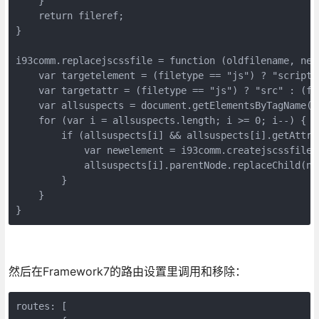
    }

    return fileref;

}

i93comm.replacejscssfile = function (oldfilename, newf
    var targetelement = (filetype == "js") ? "script"
    var targetattr = (filetype == "js") ? "src" : (fi
    var allsuspects = document.getElementsByTagName(ta
    for (var i = allsuspects.length; i >= 0; i--) {

        if (allsuspects[i] && allsuspects[i].getAttri
            var newelement = i93comm.createjscssfile(
            allsuspects[i].parentNode.replaceChild(ne
        }

    }

}
然后在Framework7的路由设置里调用和移除：
routes: [
