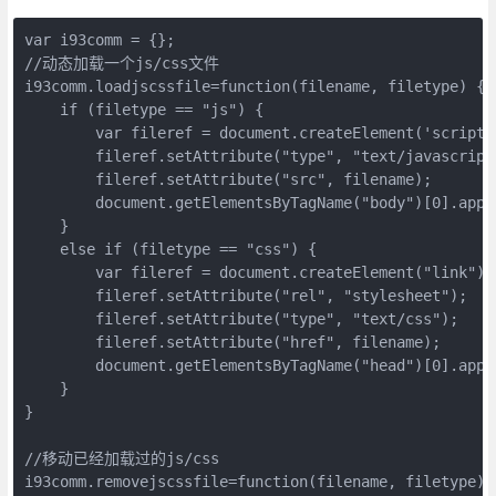
var i93comm = {};

//动态加载一个js/css文件

i93comm.loadjscssfile=function(filename, filetype) {

    if (filetype == "js") {

        var fileref = document.createElement('script')
        fileref.setAttribute("type", "text/javascript"
        fileref.setAttribute("src", filename);

        document.getElementsByTagName("body")[0].appen
    }

    else if (filetype == "css") {

        var fileref = document.createElement("link");

        fileref.setAttribute("rel", "stylesheet");

        fileref.setAttribute("type", "text/css");

        fileref.setAttribute("href", filename);

        document.getElementsByTagName("head")[0].appen
    }

}

//移动已经加载过的js/css

i93comm.removejscssfile=function(filename, filetype) {