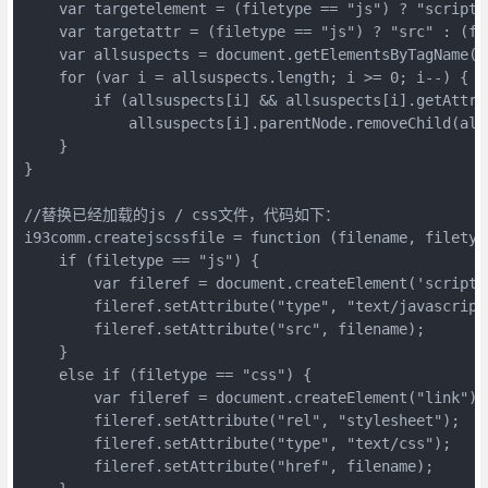
    var targetelement = (filetype == "js") ? "script"
    var targetattr = (filetype == "js") ? "src" : (fi
    var allsuspects = document.getElementsByTagName(ta
    for (var i = allsuspects.length; i >= 0; i--) {

        if (allsuspects[i] && allsuspects[i].getAttri
            allsuspects[i].parentNode.removeChild(alls
    }

}

//替换已经加载的js / css文件，代码如下：

i93comm.createjscssfile = function (filename, filetype
    if (filetype == "js") {

        var fileref = document.createElement('script')
        fileref.setAttribute("type", "text/javascript"
        fileref.setAttribute("src", filename);

    }

    else if (filetype == "css") {

        var fileref = document.createElement("link");

        fileref.setAttribute("rel", "stylesheet");

        fileref.setAttribute("type", "text/css");

        fileref.setAttribute("href", filename);
