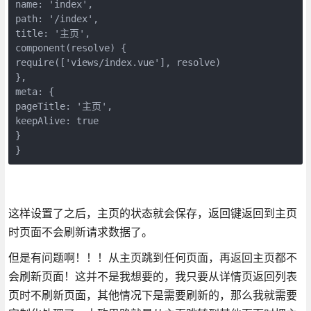
name: 'index', 

path: '/index', 

title: '主页', 

component(resolve) { 

require(['views/index.vue'], resolve) 

}, 

meta: { 

pageTitle: '主页', 

keepAlive: true 

} 

}
这样设置了之后，主页的状态就会保存，返回键返回到主页
时页面不会刷新请求数据了。
但是有问题啊！！！从主页跳到任何页面，再返回主页都不
会刷新页面！这并不是我想要的，我只要从详情页返回列表
页时不刷新页面，其他情况下是需要刷新的，那么我就需要