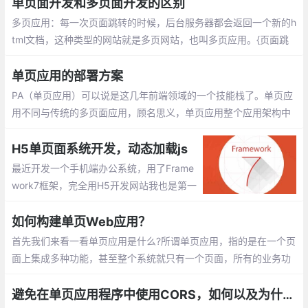
单页面开发和多页面开发的区别
多页应用：每一次页面跳转的时候，后台服务器都会返回一个新的h
tml文档，这种类型的网站就是多页网站，也叫多页应用。{页面跳
转——>返回html}，单页面应用：第一次进入页面的时候会请求一个h
tml文件，刷新点击一下会切换到其他组件
单页应用的部署方案
PA（单页应用）可以说是这几年前端领域的一个技能栈了。单页应
用不同与传统的多页面应用，顾名思义，单页应用整个应用架构中
只有一个实际页面运行，再借助于H5的History API或hash路由来
实现前端路由，从而实现了前后端的解耦，或者前后端分离
H5单页面系统开发，动态加载js
最近开发一个手机端办公系统，用了Frame
work7框架，完全用H5开发网站我也是第一
次上手，很不熟练，很多概念也不知道。Fra
mework7采用单页面模式，所有功能都在一
如何构建单页Web应用？
个主页面上完成，用Ajax方式调用其他页面
首先我们来看一看单页应用是什么?所谓单页应用，指的是在一个页
面上集成多种功能，甚至整个系统就只有一个页面，所有的业务功
能都是它的子模块，通过特定的方式挂接到主界面上
避免在单页应用程序中使用CORS，如何以及为什么？