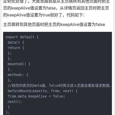
定制化处理了。大致思路就是从主页跳转到其他页面时把主
页的keepAlive值设置为false，从详情页返回主页时把主页
的keepAlive值设置为true就好了，代码如下：
主页跳转到其他页面时把主页的keepAlive值设置为false
export default {

 data() {

 return {

 };

 },

 mounted() {

 },

 methods: {

 },

 //修改列表页的meta值，false时再次进入页面会重新请求数据。

 beforeRouteLeave(to, from, next) {

 from.meta.keepAlive = false;

 next();

 }

};