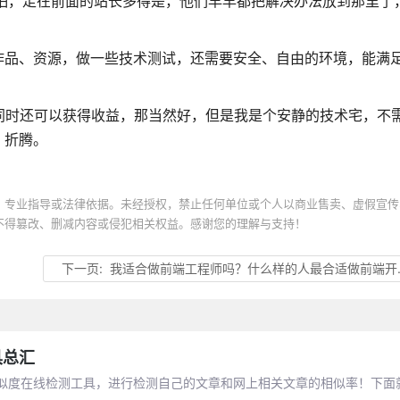
要怕，走在前面的站长多得是，他们早早都把解决办法放到那里了
作品、资源，做一些技术测试，还需要安全、自由的环境，能满
的同时还可以获得收益，那当然好，但是我是个安静的技术宅，不
，折腾。
、专业指导或法律依据。未经授权，禁止任何单位或个人以商业售卖、虚假宣传
不得篡改、删减内容或侵犯相关权益。感谢您的理解与支持！
下一页:
我适合做前端工程师吗？什么样的人最合适做前端开发呢？
具总汇
似度在线检测工具，进行检测自己的文章和网上相关文章的相似率！下面