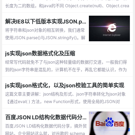
长度为二的数组，和java的不同 Object.create(null)、Object.crea
te({}),{}的不同创建对象的区别 第一个，默认是null对象，啥方法都
没有、后两个一样继承了object类，有两个内置方法
解决IE8以下低版本实现JSON.parse()与JSON.stringify()的兼容
将字符串和json对象的相互转换，我们通常
使用JSON.parse()与JSON.stringify()。解
决IE8以下低版本实现JSON.parse()与JSO
N.stringify()的兼容呢：利用eval方式解析、
js实现json数据格式化及压缩
new Function形式、自定义兼容json的方
经常写代码就免不了与json这种轻量级的数据打交道，一般我们得
法、head头添加mate等
到的json字符串是混乱的，计算机不在乎，再乱它都能认识，作为
人类，虽然也能认识，但识读起来比较困难。
js实现json格式化，以及json校验工具的简单实现
这篇文章主要讲解：json结构及形式、json字符串转化为json对象
【通过eval( ) 方法，new Function形式，使用全局的JSON对
象】、json校验格式化工具简单实现
百度JSON LD结构化数据代码分享
百度JSON LD结构化数据代码分享，搞外贸
网站，企业网站这么就，对谷歌的 schema