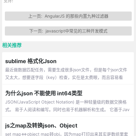
支持！
上一页:
AngularJS 的那些内置九种过滤器
下一页:
javascript中常见的三种开发模式
相关推荐
sublime 格式化Json
最近做数据匹配任务，需要生成很多json文件，但是每个json文件
又太大，想要逐字段（key）检查，实在是太费眼，而且容易看
错。因此每次生成的json文件，用sublime或者vscode将json数据
格式化
为什么json 不能使用 int64类型
JSON(JavaScript Object Notation) 是一种轻量级的数据交换格
式。 易于人阅读和编写。同时也易于机器解析和生成。 它基于Jav
aScript Programming Language, Standard ECMA-262 3rd Editi
on - December 1999的一个子集
js之map及转换json、Object
set map<=>object map转obj，因为map打印出来其实是数组里套