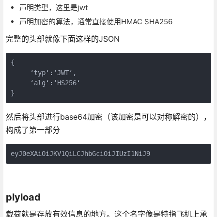
声明类型，这里是jwt
声明加密的算法，通常直接使用HMAC SHA256
完整的头部就像下面这样的JSON
{

     ‘typ‘:‘JWT‘,

     ‘alg‘:‘HS256‘  

}
然后将头部进行base64加密（该加密是可以对称解密的），
构成了第一部分
eyJ0eXAiOiJKV1QiLCJhbGciOiJIUzI1NiJ9
plyload
载荷就是存放有效信息的地方。这个名字像是特指飞机上承