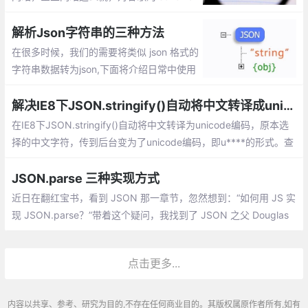
结构化数据比较熟悉，但是对百度的结构化
数据就了解太少了
解析Json字符串的三种方法
在很多时候，我们的需要将类似 json 格式的
字符串数据转为json,下面将介绍日常中使用
的三种解析json字符串的方法
解决IE8下JSON.stringify()自动将中文转译成unicode的方法
在IE8下JSON.stringify()自动将中文转译为unicode编码，原本选
择的中文字符，传到后台变为了unicode编码，即u****的形式。查
找资料后发现，与标准的JSON.stringify()不同，IE8内置的JSON.
stringify()会自动将编码从utf-8转为unicode编码，导致出现这种类
JSON.parse 三种实现方式
似于乱码的情况。
近日在翻红宝书，看到 JSON 那一章节，忽然想到：“如何用 JS 实
现 JSON.parse？”带着这个疑问，我找到了 JSON 之父 Douglas
Crockford 写的 ployfill，里面提供了三种实现方式，下面我们逐一
来分析。
点击更多...
内容以共享、参考、研究为目的,不存在任何商业目的。其版权属原作者所有,如有