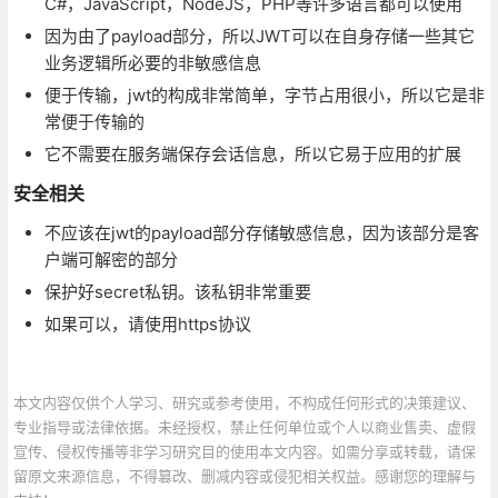
C#，JavaScript，NodeJS，PHP等许多语言都可以使用
因为由了payload部分，所以JWT可以在自身存储一些其它
业务逻辑所必要的非敏感信息
便于传输，jwt的构成非常简单，字节占用很小，所以它是非
常便于传输的
它不需要在服务端保存会话信息，所以它易于应用的扩展
安全相关
不应该在jwt的payload部分存储敏感信息，因为该部分是客
户端可解密的部分
保护好secret私钥。该私钥非常重要
如果可以，请使用https协议
本文内容仅供个人学习、研究或参考使用，不构成任何形式的决策建议、
专业指导或法律依据。未经授权，禁止任何单位或个人以商业售卖、虚假
宣传、侵权传播等非学习研究目的使用本文内容。如需分享或转载，请保
留原文来源信息，不得篡改、删减内容或侵犯相关权益。感谢您的理解与