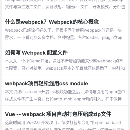
文件与第三方库文件、资源映射、输出css文件、开发模式、分析包
的大小、更小的react项目、更小的Lodash、引入文件夹中所有文
件、清除extract-text-webpack-plugin日志。
什么是webpack？Webpack的核心概念
Webpack已经流行好久了，但很多同学使用webpack时还是一头
雾水，一下看到那么多文档、各种配置、各种loader、plugin立马
就晕头转向了。我也不例外，以至于很长一段时间对webpack都是
一知半解的状态
如何写 Webpack 配置文件
本文从一个小Demo开始，通过不断增加功能来说明webpack的基
本配置，只针对新手。webpack基本的配置就可以熟悉了，会引入l
oader，配置loader选项，会设置alias，会用plugins差不多。
webpack项目轻松混用css module
本文讲述css-loader开启css模块功能之后，如何与引用的npm包中
样式文件不产生冲突。比如antd-mobilenpm包的引入。在不做特
殊处理的前提下，样式文件将会被转译成css module。
Vue -- webpack 项目自动打包压缩成zip文件
这段时间用 Vue2.0 开发项目，每次打包都会用到 npm run build
命令，但是每次部署时给后端发包都要手动zip压缩，这样一两次还