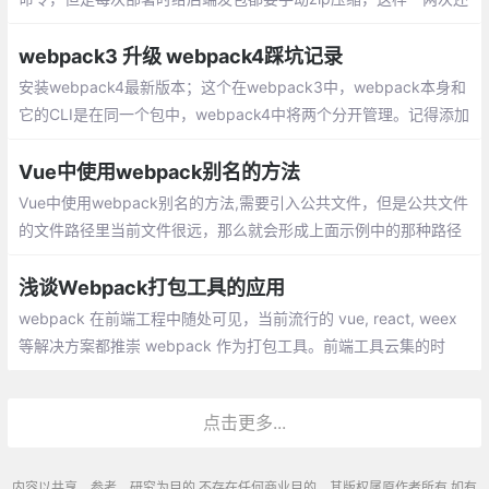
行，但遇到项目板块测试和临时加急功能测试的时候，一天可能就
要打包好多次，这就很烦了。
webpack3 升级 webpack4踩坑记录
安装webpack4最新版本；这个在webpack3中，webpack本身和
它的CLI是在同一个包中，webpack4中将两个分开管理。记得添加
mode用来告知 webpack 使用相应环境的内置优化
Vue中使用webpack别名的方法
Vue中使用webpack别名的方法,需要引入公共文件，但是公共文件
的文件路径里当前文件很远，那么就会形成上面示例中的那种路径
很长的情况。而因为文件目录是约定俗成的，不可轻易更改，无法
修改相对路径。那么该怎么办呢？
浅谈Webpack打包工具的应用
webpack 在前端工程中随处可见，当前流行的 vue, react, weex
等解决方案都推崇 webpack 作为打包工具。前端工具云集的时
代，这是你值得选择的之一。
点击更多...
内容以共享、参考、研究为目的,不存在任何商业目的。其版权属原作者所有,如有