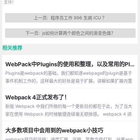
支持！
上一页:
程序员工作 996 生病 ICU ？
下一页:
js如何计算两个颜色之间的渐变色值？
相关推荐
WebPack中Plugins的使用和整理，以及常用的Plugins插件
Plugins是webpack的基础，我们都知道webpage的plugin是基于
事件机制工作的，这样最大的好处是易于扩展。讲解如果扩展内置
插件和其他插件，以及我们常用的Plugins插件
Webpack 4正式发布了！
新版 Webpack 中我们所做的每一个更新目的都在于此，为了当大
家在使用 Webpack 的时候敏捷连续毫无顿挫感。 webpack 4 进
行构建性能测试，得出的结果非常有趣。结果很惊人，构建时间降
低了 60%-98%！
大多数项目中会用到的webpack小技巧
webpack技巧的总结：进度汇报、压缩、复数文件打包、分离app