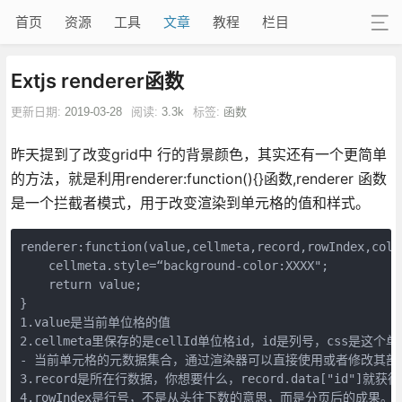
首页
资源
工具
文章
教程
栏目
Extjs renderer函数
更新日期:
2019-03-28
阅读:
3.3k
标签:
函数
昨天提到了改变grid中 行的背景颜色，其实还有一个更简单
的方法，就是利用renderer:function(){}函数,renderer 函数
是一个拦截者模式，用于改变渲染到单元格的值和样式。
renderer:function(value,cellmeta,record,rowIndex,colum
    cellmeta.style=“background-color:XXXX"; 

    return value; 

}

1.value是当前单位格的值

2.cellmeta里保存的是cellId单位格id，id是列号，css是这个单
- 当前单元格的元数据集合，通过渲染器可以直接使用或者修改其部分属性值
3.record是所在行数据，你想要什么，record.data["id"]就获得
4.rowIndex是行号，不是从头往下数的意思，而是分页后的成果。
