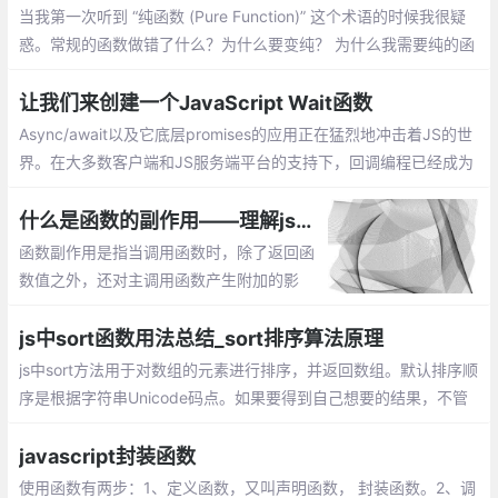
当我第一次听到 “纯函数 (Pure Function)” 这个术语的时候我很疑
惑。常规的函数做错了什么？为什么要变纯？ 为什么我需要纯的函
数？除非你已经知道什么是纯函数，否则你可能会问同样的疑惑
让我们来创建一个JavaScript Wait函数
Async/await以及它底层promises的应用正在猛烈地冲击着JS的世
界。在大多数客户端和JS服务端平台的支持下，回调编程已经成为
过去的事情。当然，基于回调的编程很丑陋的。
什么是函数的副作用——理解js编程中函数的副作用
函数副作用是指当调用函数时，除了返回函
数值之外，还对主调用函数产生附加的影
响。副作用的函数不仅仅只是返回了一个
值，而且还做了其他的事情
js中sort函数用法总结_sort排序算法原理
js中sort方法用于对数组的元素进行排序，并返回数组。默认排序顺
序是根据字符串Unicode码点。如果要得到自己想要的结果，不管
是升序还是降序，就需要提供比较函数了。该函数比较两个值的大
小，然后返回一个用于说明这两个值的相对顺序的数字
javascript封装函数
使用函数有两步：1、定义函数，又叫声明函数， 封装函数。2、调