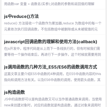
用函数var 变量 = 函数名(实参);对函数的参数和返回值的理解
js中reduce()方法
reduce() 方法接收一个函数作为累加器,reduce 为数组中的每一个
元素依次执行回调函数，不包括数组中被删除或从未被赋值的元
素，接受四个参数：初始值（上一次回调的返回值），当前元素
值，当前索引，原数组。
javascript回调函数的理解和使用方法(callback)
在js开发中，程序代码是从上而下一条线执行的，但有时候我们需
要等待一个操作结束后，再进行下一步操作，这个时候就需要用到
回调函数。 在js中，函数也是对象，确切地说：函数是用Function
()构造函数创建的Function对象。
js调用函数的几种方法_ES5/ES6的函数调用方式
这篇文章主要介绍ES5中函数的4种调用，在ES5中函数内容的this
指向和调用方法有关。以及ES6中函数的调用，使用箭头函数，其
中箭头函数的this是和定义时有关和调用无关。
js构造函数
JS中的函数即可以是构造函数又可以当作普通函数来调用，当使用
new来创建对象时，对应的函数就是构造函数，通过对象来调用时