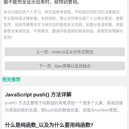
据不能完全显示出来时，就特别管用。
本文内容仅供个人学习、研究或参考使用，不构成任何形式的决策建议、
专业指导或法律依据。未经授权，禁止任何单位或个人以商业售卖、虚假
宣传、侵权传播等非学习研究目的使用本文内容。如需分享或转载，请保
留原文来源信息，不得篡改、删减内容或侵犯相关权益。感谢您的理解与
支持！
上一页:
node.js主从分布式爬虫
下一页:
Ajax原理以及优缺点
相关推荐
JavaScript push() 方法详解
push() 方法主要用于向数组的末尾添加一个或多个元素，其返回值
为添加后新的长度，即push后的数组长度，该值为number类型。
介绍：一个数组中添加新元素、把一个数组的值赋值到另一个数组
上、在对象使用push
什么是纯函数_以及为什么要用纯函数?