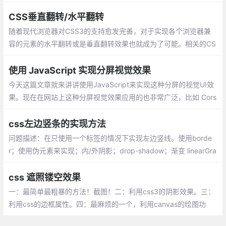
底的，不过可以通过CSS进行设置。::select
ion定义元素上的伪选择器，以便在选定元素
CSS垂直翻转/水平翻转
时设置其中文本的样式。
随着现代浏览器对CSS3的支持愈发完善，对于实现各个浏览器兼
容的元素的水平翻转或是垂直翻转效果也就成为了可能。相关的CS
S代码如下：
使用 JavaScript 实现分屏视觉效果
今天这篇文章就来讲讲使用JavaScript来实现这种分屏的视觉UI效
果。现在在网站上这种分屏视觉效果应用的也非常广泛，比如 Cors
air website。
css左边竖条的实现方法
问题描述：在只使用一个标签的情况下实现左边竖线。使用borde
r；使用伪元素来实现；内/外阴影；drop-shadow；渐变 linearGra
dient
css 遮照镂空效果
一：最简单最粗暴的方法！截图！二：利用css3的阴影效果。三：
利用css的边框属性。四：最麻烦的一个，利用canvas的绘图功
能。五：遮罩层加box