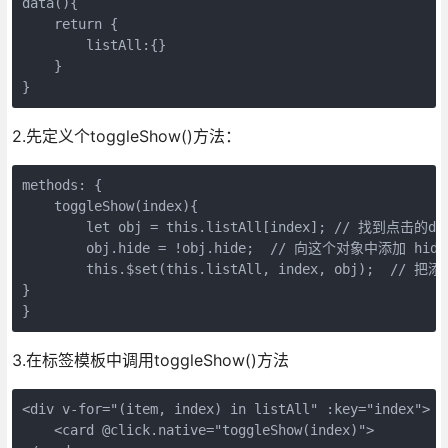
data(){

    return {

        listAll:{}

    }

2.先定义个toggleShow()方法：
methods: {

    toggleShow(index){

        let obj = this.listAll[index]; // 找到点击的do
        obj.hide = !obj.hide;  // 向这个对象中添加 hide
        this.$set(this.listAll, index, obj);  /
}

3.在标签模板中调用toggleShow()方法
<div v-for="(item, index) in listAll" :key="index">

    <card @click.native="toggleShow(index)">
