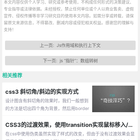
本文内容仅供个人学习、研究或参考使用，不构成任何形式的决策建议、
专业指导或法律依据。未经授权，禁止任何单位或个人以商业售卖、虚假
宣传、侵权传播等非学习研究目的使用本文内容。如需分享或转载，请保
留原文来源信息，不得篡改、删减内容或侵犯相关权益。感谢您的理解与
支持！
上一页:
Js作用域和执行上下文
下一页:
js “指针”：数组转树
相关推荐
css3 斜切角/斜边的实现方式
设计图含有斜切角的效果时，我们一般想到
的方法是切出四个角为背景，然后用border
连起来，这样就能显示出该效果了，那么直
接使用css呢？下面就整理css做斜边的效
CSS3的过渡效果，使用transition实现鼠标移入/移出效果
果。
在css中使用伪类虽然实现了样式的改变，但由于没有过渡效果会显