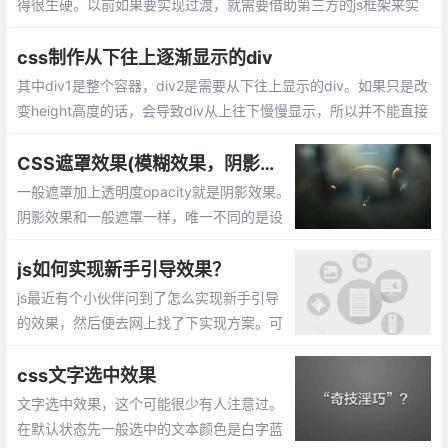
得很生硬。以前如果要实现过渡，就需要借助第三方的js框架来实
现。现在只需要使用CSS3的过渡（transition）功能，就可以从一
组样式平滑的切换到另一组样式。
css制作从下往上逐渐显示的div
其中div1是整个容器，div2是需要从下往上显示的div。如果只是改
变height高度的话，会导致div从上往下慢慢显示，所以并不能直接
设置div2的高度来达成效果，此时我们需要一个遮罩mask来帮助di
v2达成想要的效果。
CSS遮罩效果(模糊效果，阴影效果，毛玻璃效果)
一般遮罩加上透明度opacity就是阴影效果。
阴影效果和一般遮罩一样，唯一不同的是设
置.mask遮罩的背景色用rgba()表示，当然h
sla()也是可以的。模糊效果(毛玻璃效果) 通
js如何实现新手引导效果？
过 filter来实现
js最近有个小伙伴问到了怎么实现新手引导
的效果，然后便去网上找了下实现方案。可
以通过css的border来实现。
css文字选中效果
文字选中效果，这个可能很少有人注意过。
在默认状态先一般选中的文本颜色是白字蓝