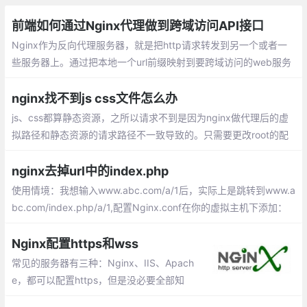
前端如何通过Nginx代理做到跨域访问API接口
Nginx作为反向代理服务器，就是把http请求转发到另一个或者一
些服务器上。通过把本地一个url前缀映射到要跨域访问的web服务
器上，就可以实现跨域访问。对于浏览器来说，访问的就是同源服
务器上的一个url
nginx找不到js css文件怎么办
js、css都算静态资源，之所以请求不到是因为nginx做代理后的虚
拟路径和静态资源的请求路径不一致导致的。只需要更改root的配
置就可以了。
nginx去掉url中的index.php
使用情境：我想输入www.abc.com/a/1后，实际上是跳转到www.a
bc.com/index.php/a/1,配置Nginx.conf在你的虚拟主机下添加：
如果你的项目入口文件在一个子目录内，则.
Nginx配置https和wss
常见的服务器有三种：Nginx、IIS、Apach
e，都可以配置https，但是没必要全部知
道，因为Nginx可以起到反向代理的作用，