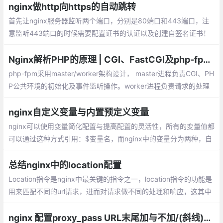
会配置Nginx就足够了。在/etc/nginx/conf.
nginx做http向https的自动跳转
d目录下新建https.conf
首先让nginx服务器监听两个端口，分别是80端口和443端口，注
意监听443端口的时候需要配置证书的认证以及创建自签名证书！
关于证书的认证的以及创建自签名的证书，nginx的配置如下，只给
出了两个server的配置，可以直接复制到http块中。
Nginx解析PHP的原理 | CGI、FastCGI及php-fpm的关系
php-fpm采用master/worker架构设计， master进程负责CGI、PH
P公共环境的初始化及事件监听操作。worker进程负责请求的处理
功能。在worker进程处理请求时，无需再次初始化PHP运行环境，
这也是php-fpm性能优异的原因之一
nginx自定义变量与内置预定义变量
nginx可以使用变量简化配置与提高配置的灵活性，所有的变量值都
可以通过这种方式引用：$变量名，而nginx中的变量分为两种，自
定义变量与内置预定义变量
总结nginx中的location配置
Location指令是nginx中最关键的指令之一，location指令的功能是
用来匹配不同的url请求，进而对请求做不同的处理和响应，这其中
较难理解的是多个location的匹配顺序，本文会作为重点来解释和
说明。
nginx 配置proxy_pass URL末尾加与不加/(斜线)的区别