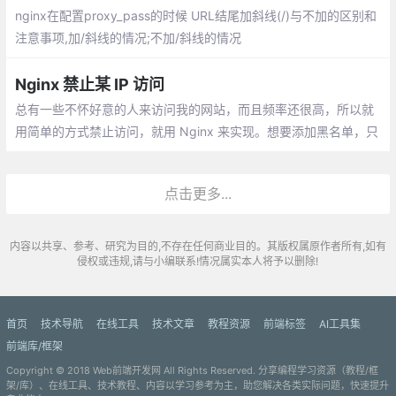
nginx在配置proxy_pass的时候 URL结尾加斜线(/)与不加的区别和
注意事项,加/斜线的情况;不加/斜线的情况
Nginx 禁止某 IP 访问
总有一些不怀好意的人来访问我的网站，而且频率还很高，所以就
用简单的方式禁止访问，就用 Nginx 来实现。想要添加黑名单，只
要在 blocksip.conf 中添加 IP ，然后 reload 即可。
点击更多...
内容以共享、参考、研究为目的,不存在任何商业目的。其版权属原作者所有,如有
侵权或违规,请与小编联系!情况属实本人将予以删除!
首页
技术导航
在线工具
技术文章
教程资源
前端标签
AI工具集
前端库/框架