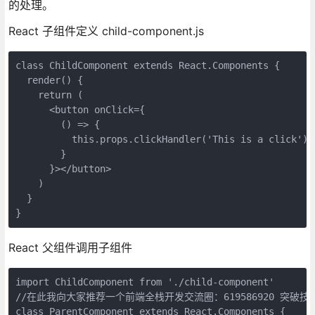
的处理。
React 子组件定义 child-component.js
class ChildComponent extends React.Components {

  render() {

    return (

      <button onClick={ 

        () => {

          this.props.clickHandler('This is a click')

        }

      }></button>

    )

  }

React 父组件调用子组件
import ChildComponent from './child-component'

//在此我向大家推荐一个前端全栈开发交流圈：619586920 突破技
class ParentComponent extends React.Components {
