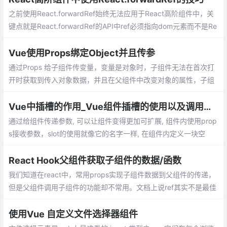
平。
之前使用React.forwardRef始终无法应用于React高阶组件中，关
键点就是React.forwardRef的API中ref必须指向dom元素而不是Re
act组件。codepen实例请划到底部。
Vue使用Props绑定Object并且传参
通过Props 给子组件传变量，变量是对象时，子组件无法在首次打
开时获取到传入对象数据，并且在父组件中改变对象的属性，子组
件也是无法监听
Vue中插槽的作用_Vue组件插槽的使用以及调用组件内的方法
通过给组件传递参数, 可以让组件变得更加可扩展, 组件内使用prop
s接收参数，slot的使用就像它的名字一样, 在组件内定义一块空
间。在组件外, 我们可以往插槽里填入任何元素。slot-scope的作用
就是把组件内的数据带出来
React Hook父组件获取子组件的数据/函数
我们知道在react中，常用props实现子组件数据到父组件的传递，
但是父组件调用子组件的功能却不常用。文档上说ref其实不是最佳
的选择，但是想着偷懒不学redux，在网上找了很多教程，要不就
是hook的讲的太少
使用Vue 自定义文件选择器组件