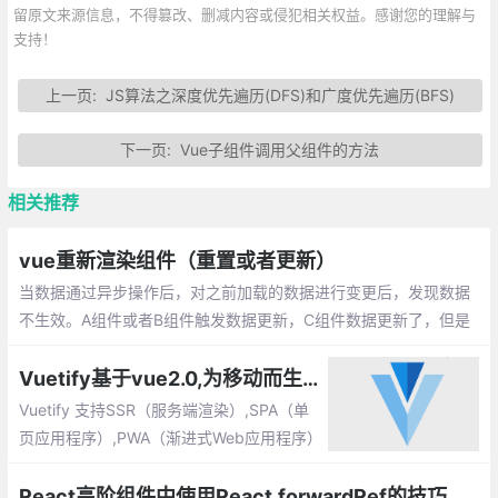
留原文来源信息，不得篡改、删减内容或侵犯相关权益。感谢您的理解与
支持！
上一页:
JS算法之深度优先遍历(DFS)和广度优先遍历(BFS)
下一页:
Vue子组件调用父组件的方法
相关推荐
vue重新渲染组件（重置或者更新）
当数据通过异步操作后，对之前加载的数据进行变更后，发现数据
不生效。A组件或者B组件触发数据更新，C组件数据更新了，但是
C组件仍显示上一次数据。
Vuetify基于vue2.0,为移动而生的组件框架
Vuetify 支持SSR（服务端渲染）,SPA（单
页应用程序）,PWA（渐进式Web应用程序）
和标准HTML页面。 Vuetify是一个渐进式的
框架，试图推动前端开发发展到一个新的水
React高阶组件中使用React.forwardRef的技巧