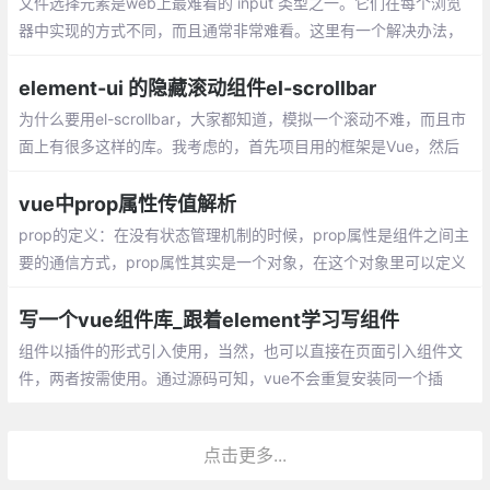
文件选择元素是web上最难看的 input 类型之一。它们在每个浏览
器中实现的方式不同，而且通常非常难看。这里有一个解决办法，
就是把它封装成一个组件。
element-ui 的隐藏滚动组件el-scrollbar
为什么要用el-scrollbar，大家都知道，模拟一个滚动不难，而且市
面上有很多这样的库。我考虑的，首先项目用的框架是Vue，然后
用的组件库是Element，Element官网也有很多滚动
vue中prop属性传值解析
prop的定义：在没有状态管理机制的时候，prop属性是组件之间主
要的通信方式，prop属性其实是一个对象，在这个对象里可以定义
一些数据，而这些数据可以通过父组件传递给子组件。 prop属性中
可以定义属性的类型，也可以定义属性的初始值。
写一个vue组件库_跟着element学习写组件
组件以插件的形式引入使用，当然，也可以直接在页面引入组件文
件，两者按需使用。通过源码可知，vue不会重复安装同一个插
件。以第一次安装为准，现在，可以在代码中使用组件啦~
点击更多...