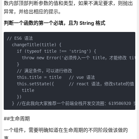
数内部顶部判断参数的值和类型，如果不满足要求，则抛出
异常，并给出相应的提示。
判断一个函数的第一个必填，且为 String 格式
// ES6 语法

  changeTitle(title) {

    if (typeof title !== 'string') {

      throw new Error('必须传入一个 title，才能修改 titl
    }

    // 满足条件，可以进行修改

    this.title = title   // vue 语法

    this.setState({      // react 语法，修改state的值

      title

    })

##生命周期
一个组件，需要明确知道在生命周期的不同阶段做该做的
事。