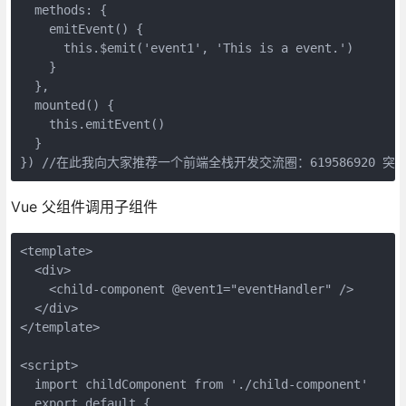
  methods: {

    emitEvent() {

      this.$emit('event1', 'This is a event.')

    }

  },

  mounted() {

    this.emitEvent()

  }

Vue 父组件调用子组件
<template>

  <div>

    <child-component @event1="eventHandler" />

  </div>

</template>

<script>

  import childComponent from './child-component'

  export default {
