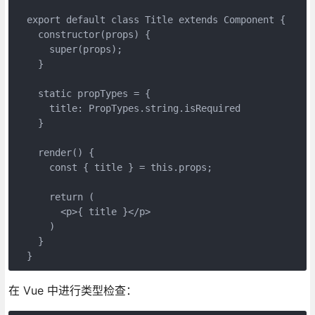
  export default class Title extends Component {

    constructor(props) {

      super(props);

    }

    static propTypes = {

      title: PropTypes.string.isRequired

    }

    render() {

      const { title } = this.props;

      return (

        <p>{ title }</p>

      )

    }

在 Vue 中进行类型检查：