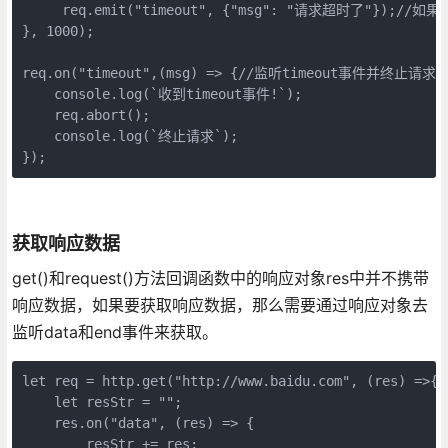
     req.emit("timeout", {"msg": "请求超时了"});//
}, 1000);

req.on("timeout",(msg) => {//监听timeout事件并终止请求

    console.log(`收到timeout事件!`);

    req.abort();

    console.log(`终止请求`);

});
获取响应数据
get()和request()方法回调函数中的响应对象res中并不携带
响应数据，如果要获取响应数据，那么需要通过响应对象去
监听data和end事件来获取。
let req = http.get("http://www.baidu.com", (res) =>{

    let resStr = "";

    res.on("data", (res) => {

        resStr += res;
