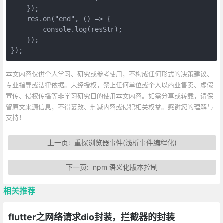
    });    

    res.on("end", () => {

        console.log(resStr);

    });

});
本文内容仅供个人学习、研究或参考使用，不构成任何形式的决策建议、
专业指导或法律依据。未经授权，禁止任何单位或个人以商业售卖、虚假
宣传、侵权传播等非学习研究目的使用本文内容。如需分享或转载，请保
留原文来源信息，不得篡改、删减内容或侵犯相关权益。感谢您的理解与
支持！
上一页:
重探浏览器事件(浅析事件编程化)
下一页:
npm 语义化版本控制
相关推荐
flutter之网络请求dio封装，拦截器的封装