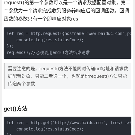
request()的第一个参数可以是一个请求数据配置对象，第二
个参数为一个请求完成收到服务器响应后的回调函数，回调
函数的参数只有一个即响应对象res
let req = http.request({hostname:"www.baiduc.com",port
    console.log(res.statusCode);

});

req.end();//必须调用end()方法结束请求
需要注意的是，request()方法不能同时传递url地址和请求数
据配置对象，只能二者选一个，也就是说request()方法只能
传递两个参数
get()方法
let req = http.get("http://www.baidu.com", (res) =>{

    console.log(res.statusCode);
