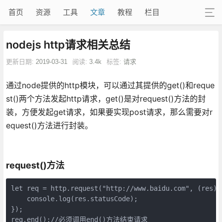
首页
资源
工具
文章
教程
栏目
nodejs http请求相关总结
更新日期:
2019-03-31
阅读:
3.4k
标签:
请求
通过node提供的http模块，可以通过其提供的get()和reque
st()两个方法发起http请求，get()是对request()方法的封
装，方便发起get请求，如果要实现post请求，那么需要对r
equest()方法进行封装。
request()方法
let req = http.request("http://www.baidu.com", (res) =
    console.log(res.statusCode);

});

req.end();//必须调用end()方法结束请求