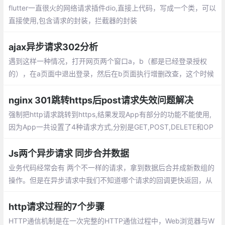
flutter一直很火的网络请求插件dio,直接上代码，写成一个类，可以
直接使用,包含请求的封装，拦截器的封装
ajax异步请求302分析
遇到这样一种情况，打开网页两个窗口a，b（都是已经登录授权
的），在a页面中退出登录，然后在b页面执行增删改查，这个时候
因为授权原因，b页面后端的请求肯定出现异常（对这个异常的处
理，进行内部跳转处理），b页面中的ajax请求的回调中就会出现问
nginx 301跳转https后post请求失效问题解决
题
强制把http请求跳转到https,结果发现App有部分的功能不能使用,
因为App一共设置了4种请求方式,分别是GET,POST,DELETE和OP
TIONS方式,设置301跳转后所有的请求方法都变成了GET方式,导致
一些功能无法正常使用.
Js两个异步请求 同步合并数据
业务代码经常会有 两个不一样的请求，拿到数据后合并成新数组的
操作。但是在异步请求中我们不知道哪个请求的回调更快返回，从
而使代码的合并时间无法确定。这就需要在两个异步请求都完成后
再做数据处理。
http请求过程的7个步骤
HTTP通信机制是在一次完整的HTTP通信过程中，Web浏览器与W