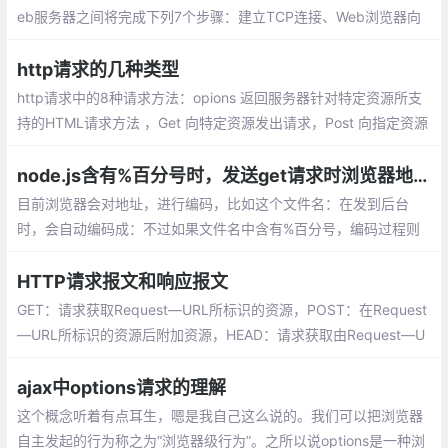
eb服务器之间将完成下列7个步骤：建立TCP连接、Web浏览器向
Web服务器发送请求命令、Web浏览器发送请求头信息、 Web服务
器应答
http请求的几种类型
http请求中的8种请求方法：opions 返回服务器针对特定资源所支
持的HTML请求方法 ，Get 向特定资源发出请求，Post 向指定资源
提交数据进行处理请求
node.js含有%百分号时，发送get请求时浏览器地址自动编码的问题
目前浏览器会对地址，进行编码，比如这个文件名：在发到后台
时，会自动编码成：不过如果文件名中含有%百分号，编码过程则
会出现问题，如
HTTP请求报文和响应报文
GET：请求获取Request—URL所标识的资源，POST：在Request
—URL所标识的资源后附加资源，HEAD：请求获取由Request—U
RL所标识的资源的响应消息报头，PUT：请求服务器存储一个资
源，由Request—URL作为其标识
ajax中options请求的理解
这个概念听着有点耳生，嗯是我自己这么说的。我们可以把浏览器
自主发起的行为称之为“浏览器级行为”。之所以说options是一种浏