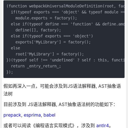
(function webpackUniversalModuleDefinition(root, facto
  if(typeof exports === 'object' && typeof module === 
    module.exports = factory();

  else if(typeof define === 'function' && define.amd)

    define([], factory);

  else if(typeof exports === 'object')

    exports['MyLibrary'] = factory();

  else

    root['MyLibrary'] = factory();

})(typeof self !== 'undefined' ? self : this, function
  return _entry_return_;

});
假如再深入一点，可能会涉及到JS语法解释器, AST抽象语
法树
目前涉及到 JS语法解释器, AST抽象语法树的功能如下：
prepack
,
esprima
,
babel
或者可以阅读《编程语言实现模式》，涉及到
antlr4
。