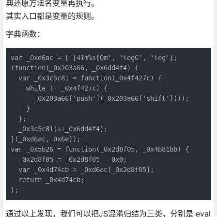
典还原方法名变量再执行。
其实入口都是变量的规则。
字典函数：
var _0xd6ac = ['[41m%s[0m', 'logG', 'log'];

(function(_0x203a66, _0x6dd4f4) {

  var _0x3c5c81 = function(_0x4f427c) {

    while (--_0x4f427c) {

      _0x203a66['push'](_0x203a66['shift']());

    }

  };

  _0x3c5c81(++_0x6dd4f4);

}(_0xd6ac, 0x6e));

var _0x5b26 = function(_0x2d8f05, _0x4b81bb) {

  _0x2d8f05 = _0x2d8f05 - 0x0;

  var _0x4d74cb = _0xd6ac[_0x2d8f05];

  return _0x4d74cb;

通过以上发现，我们可以把JS混淆归结为三类，分别是 eval