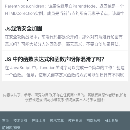
ParentNode.children：该属性继承自ParentNode，返回值是一个
HTMLCollection实例，成员是当前节点的所有元素子节点，该属性
只读，且该属性是动态集合。Node.prototype.childNodes：该属
性继承自Node，返回值是一个NodeList实例，成员是当前节点的
Js混淆安全加固
所有子节点（包括但不限于元素子节点），该属性也是个动态集
在安全攻防战场中，前端代码都是公开的，那么对前端进行加密有
合。
意义吗？可能大部分人的回答是，毫无意义，不要自创加密算法，
直接用HTTPS吧。但事实上，即使不了解密码学，也应知道是有意
义的，因为加密前和解密后的环节
JS 中的函数表达式和函数声明你混淆了吗？
在 JavaScript 中，function关键字可以完成一个简单的工作：创建
一个函数。 但是，使用关键字定义函数的方式可以创建具有不同属
性的函数。在本文中，我们来看一下，如何使用function关键字来
定义函数声明和函数表达式，以及这两种函数之间的区别又是什
内容以共享、参考、研究为目的,不存在任何商业目的。其版权属原作者所有,如有
么。
侵权或违规,请与小编联系!情况属实本人将予以删除!
首页
技术导航
在线工具
技术文章
教程资源
前端标签
AI工具集
前端库/框架