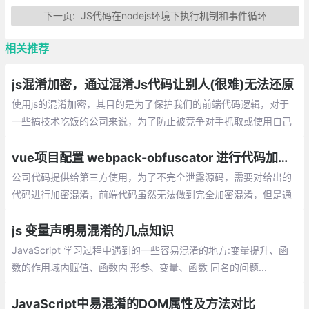
下一页:
JS代码在nodejs环境下执行机制和事件循环
相关推荐
js混淆加密，通过混淆Js代码让别人(很难)无法还原
使用js的混淆加密，其目的是为了保护我们的前端代码逻辑，对于
一些搞技术吃饭的公司来说，为了防止被竞争对手抓取或使用自己
的代码，就会考虑如何加密，或者混淆js来达到代码保护。
vue项目配置 webpack-obfuscator 进行代码加密混淆
公司代码提供给第三方使用，为了不完全泄露源码，需要对给出的
代码进行加密混淆，前端代码虽然无法做到完全加密混淆，但是通
过使用 webpack-obfuscator 通过增加随机废代码段
js 变量声明易混淆的几点知识
JavaScript 学习过程中遇到的一些容易混淆的地方:变量提升、函
数的作用域内赋值、函数内 形参、变量、函数 同名的问题...
JavaScript中易混淆的DOM属性及方法对比