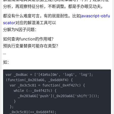
分析，再观察特征分析，不断调整。都是手办眼见功夫。
都没有什么难度可言，有的就是耐性。比如
javascript-obfu
scator
对应的解混淆工具可以
分解为N因子问题：
如何查询function的作用域？
预执行变量替换可能存在类型？
...
如：
var _0xd6ac = ['[41m%s[0m', 'logG', 'log'];

(function(_0x203a66, _0x6dd4f4) {

  var _0x3c5c81 = function(_0x4f427c) {

    while (--_0x4f427c) {

      _0x203a66['push'](_0x203a66['shift']());

    }

  };

  _0x3c5c81(++_0x6dd4f4);
