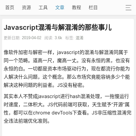
首页
资源
工具
文章
教程
栏目
Javascript混淆与解混淆的那些事儿
更新日期:
2019-04-02
阅读:
3.6k
标签:
混淆
像软件加密与解密一样，javascript的混淆与解混淆同属于
同一个范畴。道高一尺，魔高一丈。没有永恒的黑，也没有
永恒的白。一切都是资本市场驱动行为，现在都流行你能为
人解决什么问题，这个概念。那么市场究竟能容纳多少个能
解决这种问题的利益者。JS没有秘密。
其实本人不赞成javascript进行hash混淆处理，一拖慢运行
时速度，二体积大。JS代码前端可获取，天生赋予“开源”属
性，都可以在chrome devTools下查看。JS非压缩性混淆完
全违法前端优化准则。