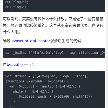
o00("logR");

可以发现，其实没有做什么什么修改，只是做了一些变量替
换。想还原也比较简单的。这里就不拿它来做代表，也没有
什么人用。
通过
javascript-obfuscator
混淆后生成的代码
再
beautifier
一下：
var _0xd6ac = ['[41m%s[0m', 'logG', 'log'];

(function(_0x203a66, _0x6dd4f4) {

  var _0x3c5c81 = function(_0x4f427c) {

    while (--_0x4f427c) {

      _0x203a66['push'](_0x203a66['shift']());

    }

  };
