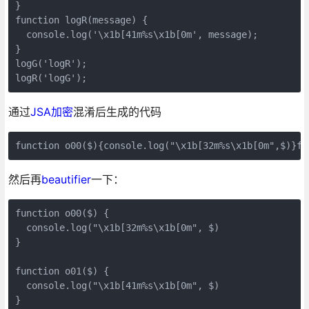
}

function logR(message) {

  console.log('\x1b[41m%s\x1b[0m', message); 

}

logG('logR');

通过
JSA加密
混淆后生成的代码
然后再
beautifier
一下：
function o00($) {

  console.log("\x1b[32m%s\x1b[0m", $)

}

function o01($) {

  console.log("\x1b[41m%s\x1b[0m", $)

}
