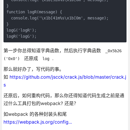
}

function logR(message) {

  console.log('\x1b[41m%s\x1b[0m', message); 

}

logG('logR');

第一步你总得知道字典函数，然后执行字典函数
_0x5b26
还原成
.
('0x0')
log
那么就好办了，写代码的事。
如
https://github.com/jscck/crack.js/blob/master/crack.j
s
还原后，如何重构代码，那么你还得知道代码生成之前是通
过什么工具打包的webpack? 还是？
如webpack 的各种封装头和尾
https://webpack.js.org/config...