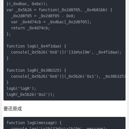
}(_0xd6ac, 0x6e));

var _0x5b26 = function(_0x2d8f05, _0x4b81bb) {

  _0x2d8f05 = _0x2d8f05 - 0x0;

  var _0x4d74cb = _0xd6ac[_0x2d8f05];

  return _0x4d74cb;

};

function logG(_0x4f1daa) {

  console[_0x5b26('0x0')]('[32m%s[0m', _0x4f1daa);

}

function logR(_0x38b325) {

  console[_0x5b26('0x0')](_0x5b26('0x1'), _0x38b325);

}

logG('logR');

logR(_0x5b26('0x2'));
要还原成
function logG(message) {

  console.log('\x1b[32m%s\x1b[0m', message); 
