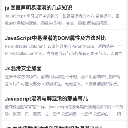
js 变量声明易混淆的几点知识
JavaScript 学习过程中遇到的一些容易混淆的地方:变量提升、函
数的作用域内赋值、函数内 形参、变量、函数 同名的问题...
JavaScript中易混淆的DOM属性及方法对比
ParentNode.children：该属性继承自ParentNode，返回值是一个
HTMLCollection实例，成员是当前节点的所有元素子节点，该属性
只读，且该属性是动态集合。Node.prototype.childNodes：该属
性继承自Node，返回值是一个NodeList实例，成员是当前节点的
Js混淆安全加固
所有子节点（包括但不限于元素子节点），该属性也是个动态集
在安全攻防战场中，前端代码都是公开的，那么对前端进行加密有
合。
意义吗？可能大部分人的回答是，毫无意义，不要自创加密算法，
直接用HTTPS吧。但事实上，即使不了解密码学，也应知道是有意
义的，因为加密前和解密后的环节
Javascript混淆与解混淆的那些事儿
像软件加密与解密一样，javascript的混淆与解混淆同属于同一个范
畴。道高一尺，魔高一丈。没有永恒的黑，也没有永恒的白。一切
都是资本市场驱动行为，现在都流行你能为人解决什么问题，这个