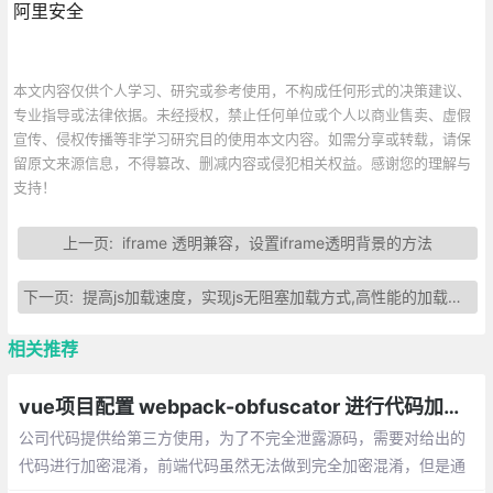
阿里安全
本文内容仅供个人学习、研究或参考使用，不构成任何形式的决策建议、
专业指导或法律依据。未经授权，禁止任何单位或个人以商业售卖、虚假
宣传、侵权传播等非学习研究目的使用本文内容。如需分享或转载，请保
留原文来源信息，不得篡改、删减内容或侵犯相关权益。感谢您的理解与
支持！
上一页:
iframe 透明兼容，设置iframe透明背景的方法
下一页:
提高js加载速度，实现js无阻塞加载方式,高性能的加载执行JavaScript
相关推荐
vue项目配置 webpack-obfuscator 进行代码加密混淆
公司代码提供给第三方使用，为了不完全泄露源码，需要对给出的
代码进行加密混淆，前端代码虽然无法做到完全加密混淆，但是通
过使用 webpack-obfuscator 通过增加随机废代码段