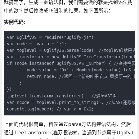
就搞定了，生成一颗语法树，我们需要做的就是找到语法树
中的数字然后修改成16进制的结果，如下图所示：
实例代码:
var UglifyJS = require("uglify-js");
var code = "var a = 1;";
var toplevel = UglifyJS.parse(code); //toplevel就是
var transformer = new UglifyJS.TreeTransformer(functi
if (node instanceof UglifyJS.AST_Number) { //查
        node.value = '0x' + Number(node.value).toStri
        return node; //返回一个新的叶子节点 替换原来的叶
    };
});
toplevel.transform(transformer);  //遍历AST树
var ncode = toplevel.print_to_string(); //从AST还原
console.log(ncode); // var a = 0x1;
上面的代码很简单，首先通过parse方法构建语法树，然后
通过TreeTransformer遍历语法树，当遇到节点属于UglifyJ