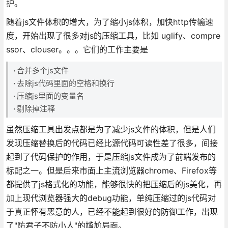
护。
随着js文件体积的增大，为了缩小js体积，加快http传输速
度，开始出现了很多对js的压缩工具，比如 uglify、compre
ssor、clouser。。。它们的工作主要是
·
合并多个js文件
·
去除js代码里面的空格和换行
·
压缩js里面的变量名
·
剔除掉注释
虽然压缩工具出发点都是为了减少js文件的体积，但是人们
发现压缩替换后的代码已经比源代码可读性差了很多，间接
起到了代码保护的作用，于是压缩js文件成为了前端发布的
标配之一。但是后来市面上主流浏览器chrome、Firefox等
都提供了js格式化的功能，能够很快的把压缩后的js美化，再
加上现代浏览器强大的debug功能，单纯压缩过的js代码对
于真正怀有恶意的人，已经不能起到很好的防御工作，出现
了"防君子不防小人"的尴尬局面。