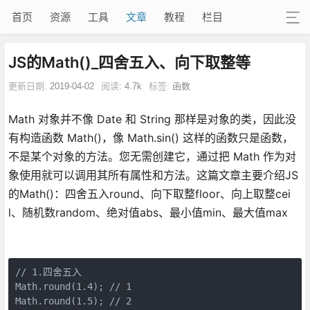
首页
资源
工具
文章
教程
栏目
JS的Math()_四舍五入、向下取整等
更新日期:
2019-04-02
阅读:
4.7k
标签:
函数
Math 对象并不像 Date 和 String 那样是对象的类，因此没
有构造函数 Math()，像 Math.sin() 这样的函数只是函数，
不是某个对象的方法。您无需创建它，通过把 Math 作为对
象使用就可以调用其所有属性和方法。这篇文章主要介绍JS
的Math()：四舍五入round、向下取整floor、向上取整cei
l、随机数random、绝对值abs、最小值min、最大值max
// 1.四舍五入

Math.round(1.4); // 1

Math.round(1.5); // 2
