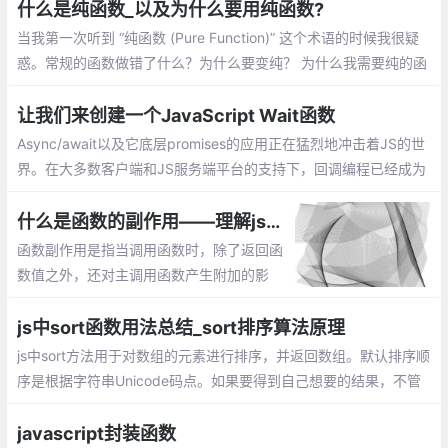
上、在对象使用push
什么是纯函数_以及为什么要用纯函数?
当我第一次听到 “纯函数 (Pure Function)” 这个术语的时候我很疑
惑。常规的函数做错了什么？为什么要变纯？ 为什么我需要纯的函
数？除非你已经知道什么是纯函数，否则你可能会问同样的疑惑
让我们来创建一个JavaScript Wait函数
Async/await以及它底层promises的应用正在猛烈地冲击着JS的世
界。在大多数客户端和JS服务端平台的支持下，回调编程已经成为
过去的事情。当然，基于回调的编程很丑陋的。
什么是函数的副作用——理解js编程中函数的副作用
函数副作用是指当调用函数时，除了返回函
数值之外，还对主调用函数产生附加的影
响。副作用的函数不仅仅只是返回了一个
值，而且还做了其他的事情
js中sort函数用法总结_sort排序算法原理
js中sort方法用于对数组的元素进行排序，并返回数组。默认排序顺
序是根据字符串Unicode码点。如果要得到自己想要的结果，不管
是升序还是降序，就需要提供比较函数了。该函数比较两个值的大
小，然后返回一个用于说明这两个值的相对顺序的数字
javascript封装函数