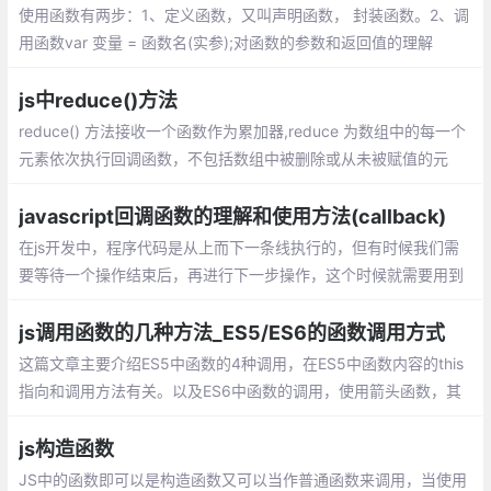
使用函数有两步：1、定义函数，又叫声明函数， 封装函数。2、调
用函数var 变量 = 函数名(实参);对函数的参数和返回值的理解
js中reduce()方法
reduce() 方法接收一个函数作为累加器,reduce 为数组中的每一个
元素依次执行回调函数，不包括数组中被删除或从未被赋值的元
素，接受四个参数：初始值（上一次回调的返回值），当前元素
值，当前索引，原数组。
javascript回调函数的理解和使用方法(callback)
在js开发中，程序代码是从上而下一条线执行的，但有时候我们需
要等待一个操作结束后，再进行下一步操作，这个时候就需要用到
回调函数。 在js中，函数也是对象，确切地说：函数是用Function
()构造函数创建的Function对象。
js调用函数的几种方法_ES5/ES6的函数调用方式
这篇文章主要介绍ES5中函数的4种调用，在ES5中函数内容的this
指向和调用方法有关。以及ES6中函数的调用，使用箭头函数，其
中箭头函数的this是和定义时有关和调用无关。
js构造函数
JS中的函数即可以是构造函数又可以当作普通函数来调用，当使用