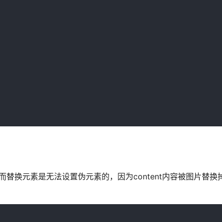
而替换元素是无法设置伪元素的，因为content内容被图片替换