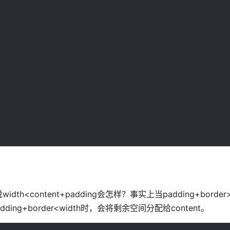
ontent+padding会怎样？事实上当padding+border>
ding+border<width时，会将剩余空间分配给content。