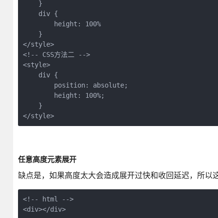
    } 

    div {

        height: 100%

    }

</style>

<!-- CSS方法二 -->

<style>

    div {

        position: absolute;

        height: 100%;

    }

</style>
任意高度元素展开
缺点是，如果高度太大会造成展开过快和收回延迟，所以
<!-- html -->

<div></div>
