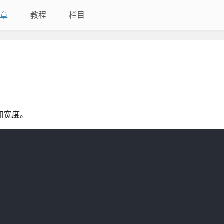
章
教程
栏目
和宽度。