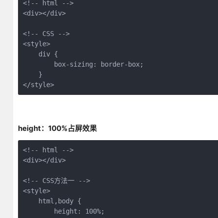
<!-- html -->

<div></div>

<!-- CSS -->

<style>

    div {

        box-sizing: border-box;

    }

</style>
height：100%占屏效果
<!-- html -->

<div></div>

<!-- CSS方法一 -->

<style>

    html,body {

        height: 100%;
