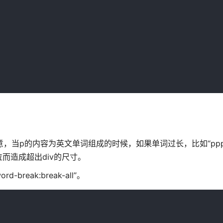
意，当p的内容为英文单词组成的时候，如果单词过长，比如“pppp
单位而造成超出div的尺寸。
eak:break-all”。