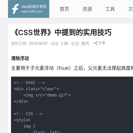
Web前端开发网
首页
资源
工具
文
web.fly63.com
《CSS世界》中提到的实用技巧
分享
更新日期:
2019-04-07
阅读:
3.9k
标签:
技巧
清除浮动
主要用于子元素浮动（float）之后，父元素无法撑起高度
<!-- html -->

<div class="clear">

    <img src="demo.gif">

</div>

<!-- CSS -->

<style>

    img {

        float: left;
