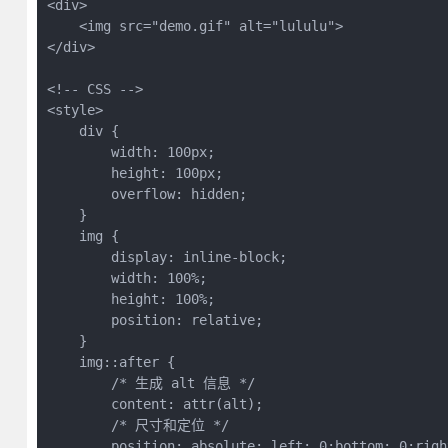
<div>

    <img src="demo.gif" alt="lululu">

</div>

<!-- CSS -->

<style>

    div {

        width: 100px;

        height: 100px;

        overflow: hidden;

    }

    img {

        display: inline-block;

        width: 100%;

        height: 100%;

        position: relative;

    }

    img::after {

        /* 生成 alt 信息 */

        content: attr(alt);

        /* 尺寸和定位 */

        position: absolute; left: 0;bottom: 0;right