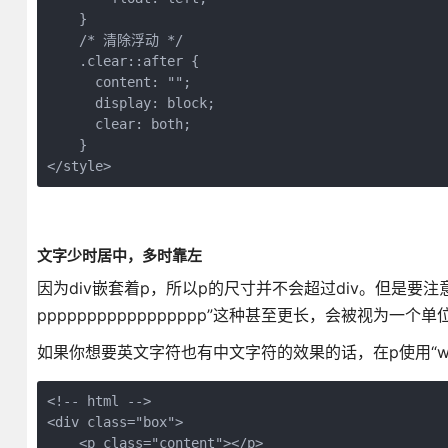
    }

    /* 清除浮动 */

    .clear::after {

      content: "";

      display: block;

      clear: both;

    }

</style>
文字少时居中，多时靠左
因为div嵌套着p，所以p的尺寸并不会超过div。但是要注
ppppppppppppppppp”这种甚至更长，会被视为一个
如果你想要英文字符也有中文字符的效果的话，在p使用“word-br
<!-- html -->

<div class="box">

    <p class="content"></p>
