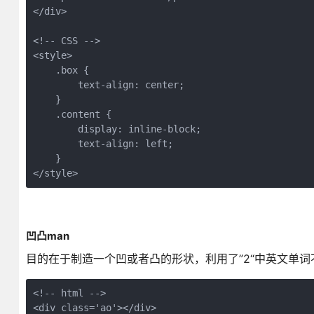
</div>

<!-- CSS -->

<style>

    .box {

        text-align: center;

    }

    .content {

        display: inline-block;

        text-align: left;

    }

</style>
凹凸man
目的在于制造一个凹或者凸的形状，利用了”2“中英文单词
<!-- html -->

<div class='ao'></div>
