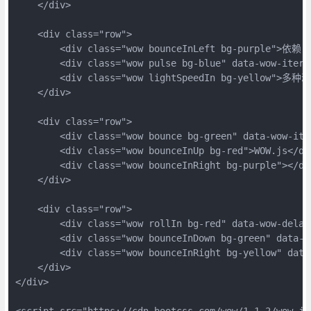
    </div>

    <div class="row">

        <div class="wow bounceInLeft bg-purple">依赖 a
        <div class="wow pulse bg-blue" data-wow-itera
        <div class="wow lightSpeedIn bg-yellow">多种动
    </div>

    <div class="row">

        <div class="wow bounce bg-green" data-wow-ite
        <div class="wow bounceInUp bg-red">WOW.js</div
        <div class="wow bounceInRight bg-purple"></div
    </div>

    <div class="row">

        <div class="wow rollIn bg-red" data-wow-del
        <div class="wow bounceInDown bg-green" data-wo
        <div class="wow bounceInRight bg-yellow" dat
    </div>

</div>

<script src="https://cdn.bootcss.com/wow/1.1.2/wow.js"