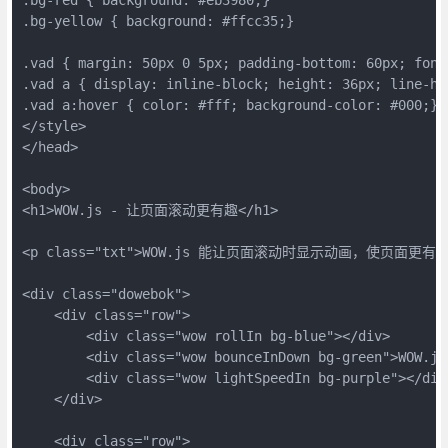
.bg-yellow { background: #ffcc35;}

.vad { margin: 50px 0 5px; padding-bottom: 60px; font
.vad a { display: inline-block; height: 36px; line-he
.vad a:hover { color: #fff; background-color: #000;}

</style>

</head>

<body>

<h1>WOW.js - 让页面滚动更有趣</h1>

<p class="txt">WOW.js 能让页面滚动时显示动画，使页面更有趣。
<div class="dowebok">

    <div class="row">

        <div class="wow rollIn bg-blue"></div>

        <div class="wow bounceInDown bg-green">WOW.js<
        <div class="wow lightSpeedIn bg-purple"></div>
    </div>

    <div class="row">
