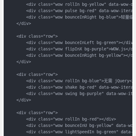
        <div class="wow rollIn bg-yellow" data-wow-
        <div class="wow pulse bg-red" data-wow-iterat
        <div class="wow bounceInRight bg-blue">轻量级</
    </div>

    <div class="row">

        <div class="wow bounceInLeft bg-green"></div>

        <div class="wow flipInX bg-purple">WOW.js</div
        <div class="wow bounceInRight bg-yellow"></div
    </div>

    <div class="row">

        <div class="wow rollIn bg-blue">无需 jQuery</d
        <div class="wow shake bg-red" data-wow-iterat
        <div class="wow swing bg-purple" data-wow-ite
    </div>

    <div class="row">

        <div class="wow rollIn bg-red"></div>

        <div class="wow bounceInU bg-yellow" data-wow
        <div class="wow lightSpeedIn bg-green" data-w