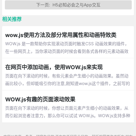
下一页:
H5必知必会之与App交互
相关推荐
wow.js使用方法及部分常用属性和动画特效类
WOW.js 是一款帮助你实现滚动页面时触发CSS 动画效果的插件，
在一些网页上，当你滚动页面的时候会看到各式各样的元素动画效
果，非常动感。WOW.js 就是一款帮助你实现这种 CSS 动画效果的
插件，很容易定制，你可以改变动画设置喜欢的风格、延迟、长
在网页中添加动画，使用WOW.js来实现
度、偏移和迭代等。
页面在向下滚动的时候，有些元素会产生细小的动画效果。虽然动
画比较小，但却能吸引你的注意,刚知道wow.js这个插件，之前写的
类似滚动时页面效果都是自己用jQuery写的，现在有了插件，开发
更加快捷有效了
WOW.js有趣的页面滚动效果
页面在向下滚动的时候，你想让页面元素产生细小的动画效果，从
而引起浏览者注意力，那么你可以试试 WOW.js。WOW.js支持多种
动画效果，让你的页面滚动效果更加有趣。WOW.js 依赖animate.c
ss