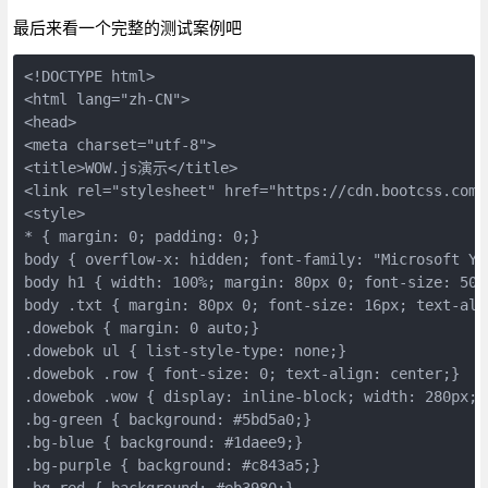
最后来看一个完整的测试案例吧
<!DOCTYPE html>

<html lang="zh-CN">

<head>

<meta charset="utf-8">

<title>WOW.js演示</title>

<link rel="stylesheet" href="https://cdn.bootcss.com/
<style>

* { margin: 0; padding: 0;}

body { overflow-x: hidden; font-family: "Microsoft Yah
body h1 { width: 100%; margin: 80px 0; font-size: 50p
body .txt { margin: 80px 0; font-size: 16px; text-alig
.dowebok { margin: 0 auto;}

.dowebok ul { list-style-type: none;}

.dowebok .row { font-size: 0; text-align: center;}

.dowebok .wow { display: inline-block; width: 280px; 
.bg-green { background: #5bd5a0;}

.bg-blue { background: #1daee9;}

.bg-purple { background: #c843a5;}

.bg-red { background: #eb3980;}
