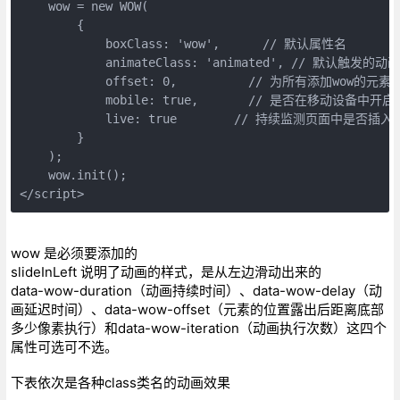
    wow = new WOW(

        {

            boxClass: 'wow',      // 默认属性名

            animateClass: 'animated', // 默认触发的动
            offset: 0,          // 为所有添加wow的元素
            mobile: true,       // 是否在移动设备中开启
            live: true        // 持续监测页面中是否插入
        }

    );

    wow.init();

</script>
wow 是必须要添加的
slideInLeft 说明了动画的样式，是从左边滑动出来的
data-wow-duration（动画持续时间）、data-wow-delay（动
画延迟时间）、data-wow-offset（元素的位置露出后距离底部
多少像素执行）和data-wow-iteration（动画执行次数）这四个
属性可选可不选。
下表依次是各种class类名的动画效果