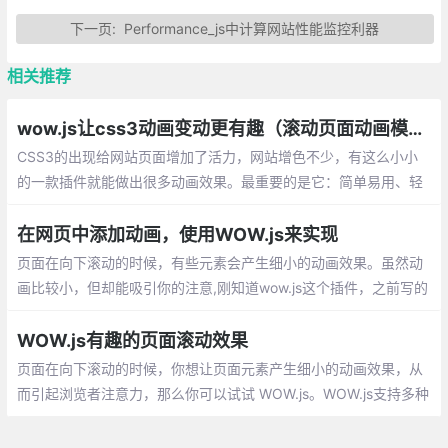
下一页:
Performance_js中计算网站性能监控利器
相关推荐
wow.js让css3动画变动更有趣（滚动页面动画模拟懒加载特效）
CSS3的出现给网站页面增加了活力，网站增色不少，有这么小小
的一款插件就能做出很多动画效果。最重要的是它：简单易用、轻
量级、无需 jQuery......他就是wow.js
在网页中添加动画，使用WOW.js来实现
页面在向下滚动的时候，有些元素会产生细小的动画效果。虽然动
画比较小，但却能吸引你的注意,刚知道wow.js这个插件，之前写的
类似滚动时页面效果都是自己用jQuery写的，现在有了插件，开发
更加快捷有效了
WOW.js有趣的页面滚动效果
页面在向下滚动的时候，你想让页面元素产生细小的动画效果，从
而引起浏览者注意力，那么你可以试试 WOW.js。WOW.js支持多种
动画效果，让你的页面滚动效果更加有趣。WOW.js 依赖animate.c
ss