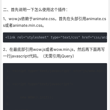
二、首先说明一下怎么使用这个插件：
1、wow.js依赖于animate.css，首先在头部引用animate.cs
s或者animate.min.css。
<link rel="stylesheet" type="text/css" href="css/anim
2、在最底部引用wow.js或者wow.min.js，然后再下面再写
一行javascript代码。（无需引用jQuery）
<script type="text/javascript" src="js/wow.min.js
<script type="text/javascript">
    new WOW().init();