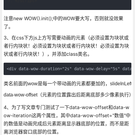
</script>
注意new WOW().init();中的WOW要大写，否则就没效果
了。
3、在css下方js上方写需要动画的元素（必须设置为块状或
者行内块状！必须设置为块状或者行内块状！必须设置为块
状或者行内块状！），并添加class类名。
<div data-wow-duration="2s" data-wow-delay="5s" data-
类名前面的wow是每一个带动画的元素都要加的，slideInLeft就是
data-wow-offset（元素的位置露出后距离底部多少像素执行）和
4、为了写文章专门测试了一下data-wow-offset和data-w
ow-iteration这两个属性，其中data-wow-offset="数值"中
的数值是动画完成后元素距离显示器底部的位置，而不是距
离浏览器窗口底部的位置。