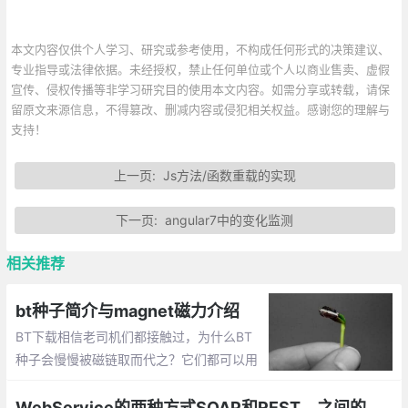
本文内容仅供个人学习、研究或参考使用，不构成任何形式的决策建议、
专业指导或法律依据。未经授权，禁止任何单位或个人以商业售卖、虚假
宣传、侵权传播等非学习研究目的使用本文内容。如需分享或转载，请保
留原文来源信息，不得篡改、删减内容或侵犯相关权益。感谢您的理解与
支持！
上一页:
Js方法/函数重载的实现
下一页:
angular7中的变化监测
相关推荐
bt种子简介与magnet磁力介绍
BT下载相信老司机们都接触过，为什么BT
种子会慢慢被磁链取而代之？它们都可以用
于BT下载，除了文件和字符串这表面上的区
别，背后的技术上又有何不同？
WebService的两种方式SOAP和REST，之间的区别与优缺点