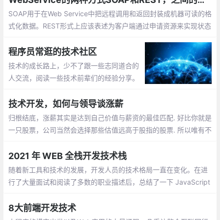
SOAP用于在Web Service中把远程调用和返回封装成机器可读的格
式化数据。REST形式上应该表述为客户端通过申请资源来实现状态
的转换，在这个角度系统可以看成一台虚拟的状态机。
程序员常逛的技术社区
技术的成长路上，少不了跟一些志同道合的
人交流，阅读一些技术前辈们的经验分享。
这一路走来，还是要感谢有技术社区的陪
伴，让码字之余，在技术、以及技术以外，
技术开发，如何与领导谈涨薪
都有不少收获。
归根结底，涨薪其实是达到自己价值与薪资的最佳匹配. 好比你就是
一只股票，公司当然会选择那些估值远高于股指的股票. 所以唯有不
断增长自己的价值，才会成为你在涨薪谈判中的重要筹码.
2021 年 WEB 全栈开发技术栈
随着新工具和技术的发展，开发人员的技术格局一直在变化。在进
行了大量面试和阅读了多数的职业描述后，总结了一下 JavaScript
开发人员应该掌握的现代技术栈
8大前端开发技术