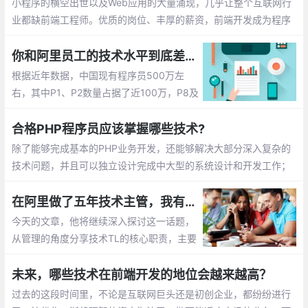
小程序的横空出世以及Web应用的大量涌现，几乎让整个互联网行
业都缺前端工程师。优质的岗位、丰厚的薪资，前端开发成为程序
员圈内“钱”途飙升最快的岗位。但火爆形势下，应接不暇的技术迭
代，与高质量系统化提升导致的学习资源短缺
你和阿里员工的技术水平到底差几个等级
根据近年数据，中国现有程序员500万左
右，其中P1、P2数量占据了近100万，P8及
以下程序员约有490万，P9及以上仅有10
万。80后是企业的技术支柱，90后已开始
合格PHP程序员应该掌握哪些技术?
逐步成为企业的中坚力量
除了能够完成基本的PHP业务开发，还能够解决大部分深入复杂的
技术问题，并且可以独立设计完成中大型的系统设计和开发工作；
自己能够独立hold深入某个技术方向，在这块比较专业
在阿里做了五年技术主管，我有话想说
今天的文章，他将继续深入探讨这一话题，
从管理的角度分享技术TL的核心职责，主要
包括团队建设、团队管理、团队文化、沟通
与辅导、招聘与解雇等，希望与大家共同探
未来，哪些技术在前端开发的地位会越来越高？
讨、交流。
过去的这段时间里，不论是互联网巨头还是初创企业，都纷纷进行