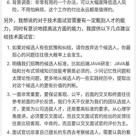
背景调查：非常有用的一个办法，可以大幅度降低选人风
险，不用怕麻烦，这个工作的付出永远都是值得的。
另外，我想说的对于技术面试官需要有一定甄别人才的能
力，同时有意识地提高这方面的能力，我提供以下几点建议
给技术面试官：
如果对候选人有些犹豫和纠结，请你放弃这个候选人，你最
担心的问题往往很大概率上会发生。
明确我们招聘的候选人标准，比如后端JAVA研发：JAVA基
础和分布式领域知识技能考察是必须的，少问记忆性问题和
太理论性问题，更多地从候选人的一些实践经历中，提取出
对这个候选人的更有价值的判断。
一面非常重要，要保证客观、公平，后面的交叉和终面往往
参考前面的评价反馈，我们今天不仅是为我们的团队选拔人
才，更是为公司选拔人才，还是要高标准的要求。从心理学
角度讲，必须要交叉面试，而且交叉面试官的给出的反馈往
往是比较客观、中肯的，而且要以交叉面试官的评价为主。
面试官切忌拿自己擅长的东西去考察候选人，需要认真的看