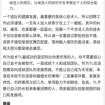
候选人的简历，从候选人的经历中去考察这个人的综合能
力。
一个团队的健康发展，最重要的是核心技术人，所以招聘工
作必须谨慎，一旦有人加入就等于在上了一艘船，其中的纠
结、痛苦、欢喜都要一起面对。招募一个不合适人员的成本
不仅仅是薪资那么简单。所以请一定要放过那些经验不错、
资质不错但是很犹豫匹配度、落地融入堪忧的面试者，其结
局大部分都是彼此痛苦。
作为技术TL最成功的是招到比你更优秀的人，你不需要担心
自己会不会被取代，一是成就个人和成就团队，作为TL应该
抱着如何成就团队的发展思路，不能让自己成为天花板，本
身技术就不应该是你最擅长的事情！二是兼容并蓄，发展多
样性。刘邦善用汉初三杰，单项能力不如韩信、张良。TL不
要已自己的长短来衡量招聘的人，而是看团队技能视图的缺
口和发展项。
解雇