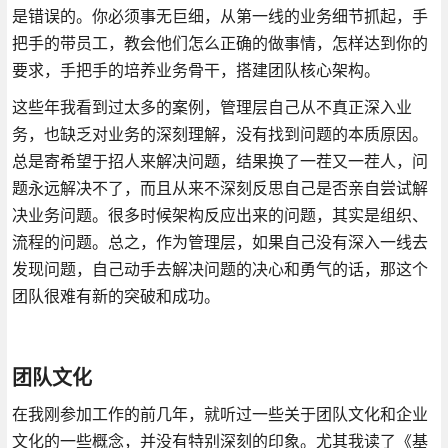
是错误的。你必须事无巨细，从第一线的业务细节抓起，手
把手的带员工，教会他们怎么正确的做事情，怎样达到你的
要求，手把手的培养业务骨干，搭建团队核心架构。
这些年我看到过太多的案例，管理层自己从不真正深入业
务，也缺乏对业务的深刻理解，没有找到问题的本质原因。
总是寄希望于招人来解决问题，结果换了一茬又一茬人，问
题永远解决不了，而且从来不深刻反思自己是否亲自尝试解
决业务问题。很多时候架构反应出来的问题，其实是组织、
流程的问题。总之，作为管理层，如果自己没有深入一线去
发现问题，自己动手去解决问题的决心和勇气的话，那这个
团队很难有新的突破和成功。
团队文化
在我刚参加工作的前几年，就听过一些关于团队文化和企业
文化的一些概念，并没有特别深刻的印象。尤其我读了《基