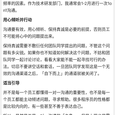
频率的因素。作为技术研发部门，我通常会1-2月进行一次1o
n1沟通。
用心倾听并行动
沟通要有效，用心倾听、保持真诚是必要的前提，否则员工
不可能将心中的问题提出来。
保持真诚需要不敷衍任何团队同学提出的问题，不管这个问
题有多尖锐。如果你也不知道如何解决这个问题，不妨和团
队同学一起讨论讨论，看看大家能不能一起寻找可行的办
法。切忌不要讲空话和套话，一旦团队同学发现这是一个无
效的沟通渠道之后，「自下而上」的通道就被关闭了。
适当引导
并不是每一个员工都懂得一对一沟通的重要性，也不是每一
个员工都能主动倾述问题，寻求帮助。很多程序员的性格都
是比较内向的，有一些甚至不善于表达自己。