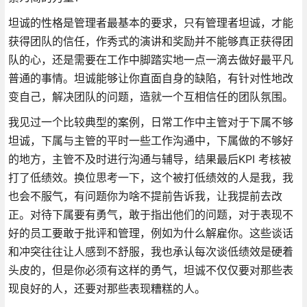
坦诚的性格是管理者最基本的要求，只有管理者坦诚，才能
获得团队的信任，作秀式的演讲和奖励并不能够真正获得团
队的心，还是需要在工作中脚踏实地一点一滴去做好最平凡
普通的事情。坦诚能够让你直面自身的缺陷，有针对性地改
变自己，解决团队的问题，造就一个互相信任的团队氛围。
我见过一个比较典型的案例，日常工作中主管对于下属不够
坦诚，下属与主管的平时一些工作沟通中，下属做的不够好
的地方，主管不及时进行沟通与辅导，结果最后KPI 考核被
打了低绩效。换位思考一下，这个被打低绩效的人是我，我
也会不服气，有问题你为啥不提前告诉我，让我提前去改
正。对待下属要有勇气，敢于指出他们的问题，对于表现不
好的员工要敢于批评和管理，例如为什么解雇你。这些谈话
和冲突往往让人感到不舒服，我也承认每次谈低绩效是硬着
头皮的，但是你必须有这样的勇气，坦诚不仅仅要对那些表
现良好的人，还要对那些表现糟糕的人。