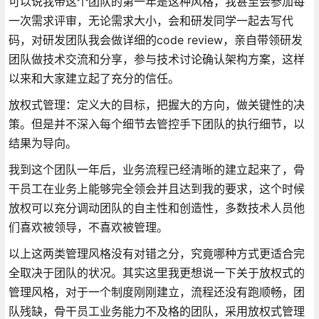
可以说我带这个团队的第一年是这种风格，我甚至会参加每
一次需求评审，无论需求大小，会和研发同学一起去写代
码，对研发团队我会做详细的code review，亲自带领研发
团队做技术交流和分享，参与技术讨论确认架构方案，这样
以来和大家建立起了充分的信任。
放权式管理：定义大的目标，把握大的方向，做关键性的决
策。但是并不深入每个细节去管控手下团队的执行细节，以
结果为导向。
我到这个团队一年后，业务流程已经清晰的建立起来了，骨
干员工在业务上能够完全领会并且达到我的要求，这个时候
放权可以充分调动团队的自主性和创造性，多数技术人员他
们喜欢被领导，不喜欢被管理。
以上这两类管理风格没有对错之分，究竟哪种方式更适合完
全取决于团队的状况。其实这里我更想说一下关于放权式的
管理风格，对于一个制度刚刚建立，流程还没有跑顺畅，团
队残缺，骨干员工业务能力不及格的团队，采用放权式管理