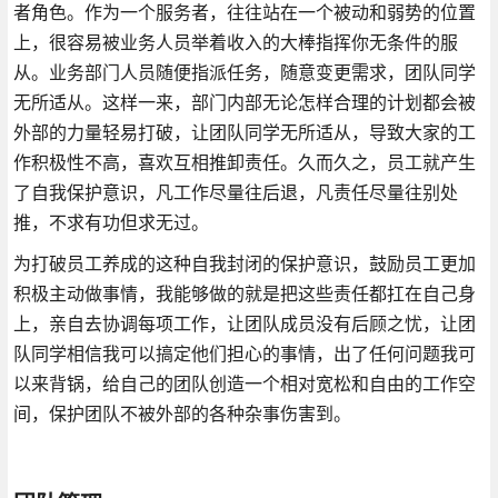
者角色。作为一个服务者，往往站在一个被动和弱势的位置
上，很容易被业务人员举着收入的大棒指挥你无条件的服
从。业务部门人员随便指派任务，随意变更需求，团队同学
无所适从。这样一来，部门内部无论怎样合理的计划都会被
外部的力量轻易打破，让团队同学无所适从，导致大家的工
作积极性不高，喜欢互相推卸责任。久而久之，员工就产生
了自我保护意识，凡工作尽量往后退，凡责任尽量往别处
推，不求有功但求无过。
为打破员工养成的这种自我封闭的保护意识，鼓励员工更加
积极主动做事情，我能够做的就是把这些责任都扛在自己身
上，亲自去协调每项工作，让团队成员没有后顾之忧，让团
队同学相信我可以搞定他们担心的事情，出了任何问题我可
以来背锅，给自己的团队创造一个相对宽松和自由的工作空
间，保护团队不被外部的各种杂事伤害到。