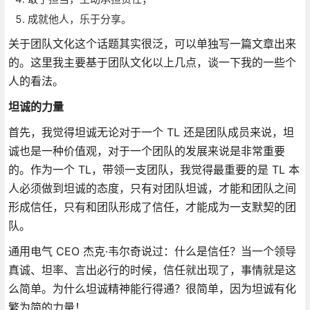
成就他人，乐于分享。
关于团队文化这个话题其实很泛，可以单独写一篇文章出来
的。这里我主要基于团队文化以上几点，谈一下我的一些个
人的看法。
坦诚的力量
首先，我觉得坦诚无论对于一个 TL 还是团队成员来说，坦
诚也是一种价值观，对于一个团队的发展来说是非常重要
的。作为一个 TL，带领一支团队，我觉得最重要的是 TL 本
人必须做到坦诚的态度，只有对团队坦诚，才能和团队之间
形成信任，只有和团队形成了信任，才能成为一支默契的团
队。
通用电气 CEO 杰克·韦尔奇说过：什么是信任？当一个领导
真诚、坦率、言出必行的时候，信任就出现了，事情就是这
么简单。为什么坦诚精神能行得通？很简单，因为坦诚有化
繁为简的力量！