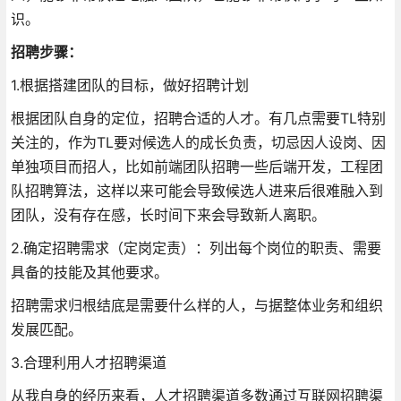
识。
招聘步骤：
1.根据搭建团队的目标，做好招聘计划
根据团队自身的定位，招聘合适的人才。有几点需要TL特别
关注的，作为TL要对候选人的成长负责，切忌因人设岗、因
单独项目而招人，比如前端团队招聘一些后端开发，工程团
队招聘算法，这样以来可能会导致候选人进来后很难融入到
团队，没有存在感，长时间下来会导致新人离职。
2.确定招聘需求（定岗定责）：列出每个岗位的职责、需要
具备的技能及其他要求。
招聘需求归根结底是需要什么样的人，与据整体业务和组织
发展匹配。
3.合理利用人才招聘渠道
从我自身的经历来看，人才招聘渠道多数通过互联网招聘渠