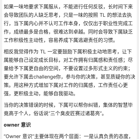
如果一味地要求下属服从，不能进行任何反驳，长时间下来
会导致团队的人缺乏思考，只是一味的按照 TL 的想法去执
行，当下属内心并不认可工作本身，仅仅出于职业性完成工
作，成绩最多是合格，很难达到卓越。同时会导致下属缺乏
工作积极性主动性，容易养成下属逃避责任的习惯。
相反我觉得作为 TL 一定要鼓励下属积极主动地思考，让下
属能够自己设定成长目标，对工作拥有归属感和责任感；尽
量给予下属更自由的空间，不要设置过多形式主义的约束；
要允许下属去challenge你，参与你的决策，甚至质疑你的决
策。用这种方式增加下属对工作的归属感，工作责任心更
强，更积极主动，能够自我驱动。
当你的决策错误的时候，下属可以帮你纠错，集体的智慧毕
竟高于个人，俗话说“三个臭皮匠赛过诸葛亮”。
owner 意识
“Owner 意识”主要体现在两个层面：一是认真负责的态度，