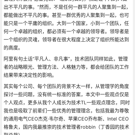
出不平凡的事。”然而，不是任何一群平凡的人聚集到一起，
都能做出不平凡的事。甚至一群优秀的人聚集到一起，也可
能只是一个平庸的组织。大到一个国家，小到一个团队，任
何一个卓越的组织，都必须有一个卓越的领导者。领导者是
一个组织的灵魂，领导者在很大程度上决定了组织所能达到
的高度。
阿里有句土话“平凡人、非凡事”，技术团队同样如此，管理
者的战略眼光、管理方法、人格魅力等，都会给团队的工作
结果带来决定性的影响。
其实每个公司、每个团队的背景不太一样，从管理学的角度
探讨一些问题，没有统一标准的答案，本文中一些观点仅是
个人观点，更多从我个人成长为技术TL一些观点理念，同时
我也是吸取了前辈们一些优秀的管理理念，包括我最为尊敬
的通用电气CEO杰克·韦尔奇、苹果CEO乔布斯、Intel CEO
格鲁夫，国内我最推崇的技术管理者robbin（丁香园的技术
副总裁）。