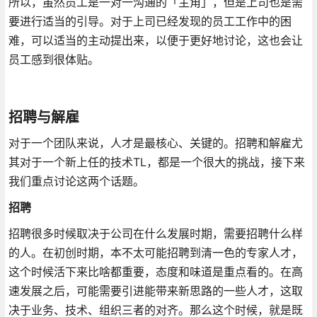
所以，虽然员工是一对一沟通的「主角」，但是上司也是需
要进行适当的引导。对于上司已经发现的员工工作中的困
难，可以适当的主动提出来，以便于更好地讨论，这也会让
员工感到很体贴。
招聘与解雇
对于一个团队来说，人才是最核心、关键的。招聘和解雇尤
其对于一个新上任的技术TL，都是一个很大的挑战，接下来
我们重点讨论这两个话题。
招聘
招聘很多时候取决于公司在什么发展时期，需要招聘什么样
的人。在初创时期，本不太可能招聘到清一色的专家人才，
这个时候活下来比啥都重要，态度和味道是重点看的。在高
速发展之后，可能需要引进能带来新思路的一些人才，这取
决于业务、技术、组织三者的对齐。那么这个时候，就是既