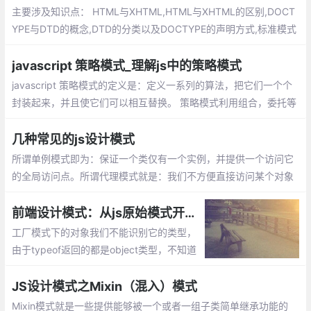
始化，通常这种情况发生在我们需要等待加
主要涉及知识点： HTML与XHTML,HTML与XHTML的区别,DOCT
载创建单例的依赖。
YPE与DTD的概念,DTD的分类以及DOCTYPE的声明方式,标准模式
（Standard Mode）和兼容模式（Quircks Mode）,标准模式（St
andard Mode）和兼容模式（Quircks Mode）的区别
javascript 策略模式_理解js中的策略模式
javascript 策略模式的定义是：定义一系列的算法，把它们一个个
封装起来，并且使它们可以相互替换。 策略模式利用组合，委托等
技术和思想，有效的避免很多if条件语句，策略模式提供了开放-封
闭原则，使代码更容易理解和扩展， 策略模式中的代码可以复用。
几种常见的js设计模式
所谓单例模式即为：保证一个类仅有一个实例，并提供一个访问它
的全局访问点。所谓代理模式就是：我们不方便直接访问某个对象
时，可以为对象创建一个占位符（代理），以便控制对它的访问，
我们实际上访问的是代理对象。
前端设计模式：从js原始模式开始，去理解Js工厂模式和构造函数模式
工厂模式下的对象我们不能识别它的类型，
由于typeof返回的都是object类型，不知道
它是那个对象的实例。另外每次造人时都要
创建一个独立的person的对象，会造成代码
JS设计模式之Mixin（混入）模式
臃肿的情况。
Mixin模式就是一些提供能够被一个或者一组子类简单继承功能的