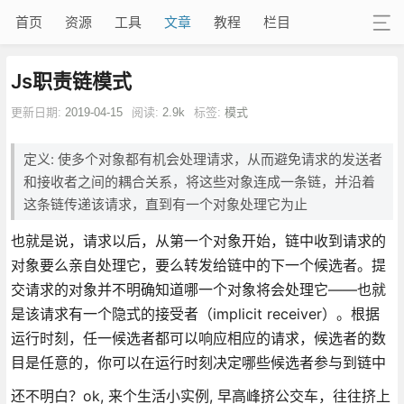
首页
资源
工具
文章
教程
栏目
Js职责链模式
更新日期:
2019-04-15
阅读:
2.9k
标签:
模式
定义: 使多个对象都有机会处理请求，从而避免请求的发送者
和接收者之间的耦合关系，将这些对象连成一条链，并沿着
这条链传递该请求，直到有一个对象处理它为止
也就是说，请求以后，从第一个对象开始，链中收到请求的
对象要么亲自处理它，要么转发给链中的下一个候选者。提
交请求的对象并不明确知道哪一个对象将会处理它——也就
是该请求有一个隐式的接受者（implicit receiver）。根据
运行时刻，任一候选者都可以响应相应的请求，候选者的数
目是任意的，你可以在运行时刻决定哪些候选者参与到链中
还不明白？ok, 来个生活小实例, 早高峰挤公交车，往往挤上