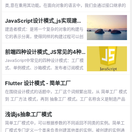
类,意在重用其功能。在面向对象的语言中，我们会通过接口继承的
方式来实现功能的复用。
JavaScript设计模式_js实现建造者模式
建造者模式：是将一个复杂的对象的构建与
它的表示分离，使得同样的构建过程可以创
建不同的表示。工厂类模式提供的是创建单
个类的模式，而建造者模式则是将各种产品
前端四种设计模式_JS常见的4种模式
集中起来进行管理，用来创建复合对象
JavaScript中常见的四种设计模式：工厂模
式、单例模式、沙箱模式、发布者订阅模式
Flutter 设计模式 - 简单工厂
在围绕设计模式的话题中，工厂这个词频繁出现，从 简单工厂 模式
到 工厂方法 模式，再到 抽象工厂 模式。工厂名称含义是制造产品
的工业场所，应用在面向对象中，顺理成章地成为了比较典型的创
建型模式
浅谈js抽象工厂模式
简单工厂模式中，可以根据参数的不同返回不同类的实例。简单工
厂模式专门定义一个类来负责创建其他类的实例，被创建的实例通