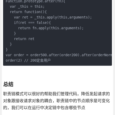
Function.prototype.after(fn){

  var _this = this;

  return function(){

    var ret = _this.apply(this,arguments);

    if(ret === false){

      return fn.apply(this.arguments);

    }

    return ret

  }

}

var order = order500.after(order200).after(orderNormal
order(2) // 200定金用户
总结
职责链模式可以很好的帮助我们管理代码，降低发起请求的
对象跟接收请求对象的耦合，职责链中的节点顺序是可变化
的，我们可以在运行中决定链中包含哪些节点