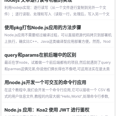
nodejs 文本逐行读写功能的实现
版本的工具N
利用nodejs实现：逐行读写（从一个文件逐行复制到另外一个文
件）；逐行读取、处理和写入（读取一行，处理后，写入另一个文
件）1.所需要的模块： fs，os，readline。功能的实现：readWrite
FileByLine.js，功能的调用：index.js
使用pkg打包Node.js应用的方法步骤
Node.js应用不需要经过编译过程，可以直接把源代码拷贝到部署机
上执行，确实比C++、Java这类编译型应用部署方便。然而，Nod
e.js应用执行需要有运行环境，意味着你需要先在部署机器上安装N
ode.js
query和params在前后端中的区别
最近在学node，试着做一个前后端都有的项目,然后就遇到了query
和parmas这俩兄弟,你说他们俩长得也不像吧,可这用法实在是太类
似了，专门写篇文章来区分这哥俩，分别会从vue路由和Node接收
两个角度讲
用node.js开发一个可交互的命令行应用
在这个教程中,我们会开发一个命令行应用,它可以接收一个 CSV 格
式的用户信息文件,教程的内容大纲:“Hello,World”,处理命令行参数,
运行时的用户输入,异步网络会话,美化控制台的输出,封装成 shell 命
令,JavaScript 之外
Node.js 应用：Koa2 使用 JWT 进行鉴权