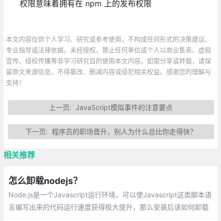
权限意味着拥有在 npm 上的发布权限
本文内容仅供个人学习、研究或参考使用，不构成任何形式的决策建议、
专业指导或法律依据。未经授权，禁止任何单位或个人以商业售卖、虚假
宣传、侵权传播等非学习研究目的使用本文内容。如需分享或转载，请保
留原文来源信息，不得篡改、删减内容或侵犯相关权益。感谢您的理解与
支持！
上一页:
JavaScript模拟事件的注意要点
下一页:
程序员的职场晋升，别人为什么总比你走得快？
相关推荐
怎么卸载nodejs？
Node.js是一个Javascript运行环境，可以使Javascript这类脚本语
言编写出来的代码运行速度获得极大提升，那么安装后该如何卸载
呢？下面本篇文章就来给大家介绍一下Windows平台下卸载node.js