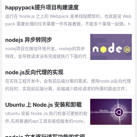
的方法，希望对大家有所帮助。
happypack提升项目构建速度
运行在 Node.js 之上的 Webpack 是单线程模型的，也就是说 Web
pack 需要处理的任务需要一件件挨着做，不能多个事情一起做。h
appypack把任务分解给多个子进程去并发的执行，子进程处理完
后再把结果发送给主进程。
nodejs 异步转同步
nodej项目在微信环境开发，nodejs的异步
特效，会导致请求没有完成就执行下面的代
码，出现错误。经过多方查找，可以使用as
ync模块来异步转同步，只有前一个function
node.js反向代理的实现
执行callback，下一个才会执行。
在实际工程开发中，会有前后端分离的需求。使用node.js反向代理
的目的：实现前后端分离，前端减少路径请求的所需的路由文件；
通过http-proxy-middleware中间件、Http Proxy 模块这2种方式
实现node.js的反向代理
Ubuntu 上 Node.js 安装和卸载
Ubuntu 安装 Node.Js:执行检查可更新的软
件,先用普通的apt工具安装低版本的node，
然后再升级最新。更换淘宝的镜像，这个是
必须的，用过的node的人都知道。安装更新