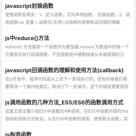
小，然后返回一个用于说明这两个值的相对顺序的数字
javascript封装函数
使用函数有两步：1、定义函数，又叫声明函数， 封装函数。2、调
用函数var 变量 = 函数名(实参);对函数的参数和返回值的理解
js中reduce()方法
reduce() 方法接收一个函数作为累加器,reduce 为数组中的每一个
元素依次执行回调函数，不包括数组中被删除或从未被赋值的元
素，接受四个参数：初始值（上一次回调的返回值），当前元素
值，当前索引，原数组。
javascript回调函数的理解和使用方法(callback)
在js开发中，程序代码是从上而下一条线执行的，但有时候我们需
要等待一个操作结束后，再进行下一步操作，这个时候就需要用到
回调函数。 在js中，函数也是对象，确切地说：函数是用Function
()构造函数创建的Function对象。
js调用函数的几种方法_ES5/ES6的函数调用方式
这篇文章主要介绍ES5中函数的4种调用，在ES5中函数内容的this
指向和调用方法有关。以及ES6中函数的调用，使用箭头函数，其
中箭头函数的this是和定义时有关和调用无关。
js构造函数