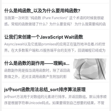
介绍：一个数组中添加新元素、把一个数组的值赋值到另一个数组
上、在对象使用push
什么是纯函数_以及为什么要用纯函数?
当我第一次听到 “纯函数 (Pure Function)” 这个术语的时候我很疑
惑。常规的函数做错了什么？为什么要变纯？ 为什么我需要纯的函
数？除非你已经知道什么是纯函数，否则你可能会问同样的疑惑
让我们来创建一个JavaScript Wait函数
Async/await以及它底层promises的应用正在猛烈地冲击着JS的世
界。在大多数客户端和JS服务端平台的支持下，回调编程已经成为
过去的事情。当然，基于回调的编程很丑陋的。
什么是函数的副作用——理解js编程中函数的副作用
函数副作用是指当调用函数时，除了返回函
数值之外，还对主调用函数产生附加的影
响。副作用的函数不仅仅只是返回了一个
值，而且还做了其他的事情
js中sort函数用法总结_sort排序算法原理
js中sort方法用于对数组的元素进行排序，并返回数组。默认排序顺
序是根据字符串Unicode码点。如果要得到自己想要的结果，不管
是升序还是降序，就需要提供比较函数了。该函数比较两个值的大