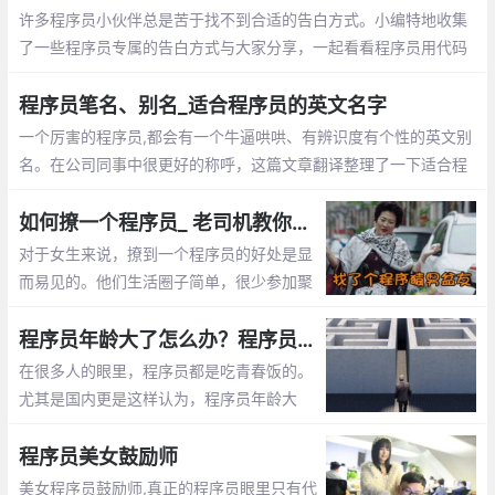
许多程序员小伙伴总是苦于找不到合适的告白方式。小编特地收集
了一些程序员专属的告白方式与大家分享，一起看看程序员用代码
敲出的浪漫吧~
程序员笔名、别名_适合程序员的英文名字
一个厉害的程序员,都会有一个牛逼哄哄、有辨识度有个性的英文别
名。在公司同事中很更好的称呼，这篇文章翻译整理了一下适合程
序员的英文名字
如何撩一个程序员_ 老司机教你怎么追程序员
对于女生来说，撩到一个程序员的好处是显
而易见的。他们生活圈子简单，很少参加聚
会。他们不是在修改代码，就是在去修改代
码的路上。这篇文章告诉你怎么撩程序员
程序员年龄大了怎么办？程序员年龄大了的出路
在很多人的眼里，程序员都是吃青春饭的。
尤其是国内更是这样认为，程序员年龄大
了，体力越来越差，就不好找工作了，开始
担心以后的出路了。那么未来大龄程序员的
程序员美女鼓励师
出路在哪呢？
美女程序员鼓励师,真正的程序员眼里只有代