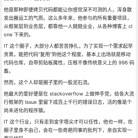
他是那种即便拷贝代码都能让你感觉深不可测的人，浑身散
发出搬运工的气质。这么多年来，他参与的所有重要项目，
从框架层到业务层，都靠他一人兢兢业业，从各种博客上 cl
one 下来的。
IT 这个圈子，大部分人都苦苦挣扎，为了实现一个需求起早
贪黑，能把代码“复用”到他这个程度，基本上出场就是移动
代码仓库，自带剪贴板属性，压根不像传统意义上的 996 码
畜。
然而，这个人却是圈子里的一股泥石流。
他最大的爱好便是在 stackoverflow 上做伸手党，给各大流
行框架的 Issue 里留下成百上千行的错误日志，活的像是个
尚未进化的程序猿。
IT 这个行业，只有走到金字塔尖才可以任性，他也一样，在
圈子里身不由己，会在一些奇葩同事的批判下，亲自实现一