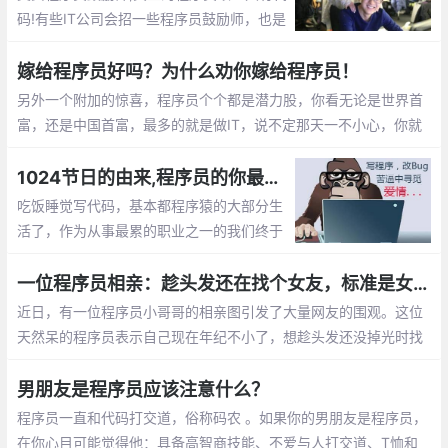
码!有些IT公司会招一些程序员鼓励师，也是
为了提高程序员们的工作”战斗值”。 而关于
程序员鼓励师的作用，她们总是能激发程序
嫁给程序员好吗？为什么劝你嫁给程序员！
员们的肾上腺素分泌。
另外一个附加的惊喜，程序员个个都是潜力股，你看无论是世界首
富，还是中国首富，最多的就是做IT，说不定那天一不小心，你就
成了亿万富翁的老婆啦， mm们，选个程序员当老公不会错的。程
序员收入稳定，生活安逸，属于长期持有型成长股
1024节日的由来,程序员的你最想对自己说的是什么？【1024程序员节日】
吃饭睡觉写代码，基本都程序猿的大部分生
活了，作为从事最累的职业之一的我们终于
有了自己的节日，那就是1024。1024向程
序员致敬，向自己致敬，向未来致敬。
一位程序员相亲：趁头发还在找个女友，标准是女孩就行
近日，有一位程序员小哥哥的相亲图引发了大量网友的围观。这位
天然呆的程序员表示自己现在年纪不小了，想趁头发还没掉光时找
个女朋友。至于择偶的标准，他表示只要是女孩就行
男朋友是程序员应该注意什么？
程序员一直和代码打交道，俗称码农 。如果你的男朋友是程序员，
在你心目可能觉得他：具备高智商技能、不爱与人打交道、T恤和