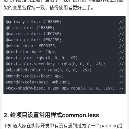
架的变量名保持一致，使得使用者更好上手。
@primary-color: #1B88EE;                         //
@link-color: #1B88EE;                            // 
@success-color: #4FC7AF;                         // 
@warning-color: #F8AC59;                         // 
@error-color: #F95355;                           // 
@font-size-base: 14px;                           // 
@text-color: rgba(0, 0, 0, .65);                 //
@text-color-secondary : rgba(0, 0, 0, .45);      //
@disabled-color : rgba(0, 0, 0, .25);            // 
@border-radius-base: 4px;                        /
@border-color-base: #d9d9d9;                     // 
@box-shadow-base: 0 2px 8px rgba(0, 0, 0, .15);  /
2. 给项目设置常用样式common.less
不知道大家在实际开发中有没有遇到过为了一个padding或