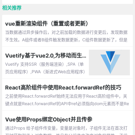
相关推荐
vue重新渲染组件（重置或者更新）
当数据通过异步操作后，对之前加载的数据进行变更后，发现数据
不生效。A组件或者B组件触发数据更新，C组件数据更新了，但是
C组件仍显示上一次数据。
Vuetify基于vue2.0,为移动而生的组件框架
Vuetify 支持SSR（服务端渲染）,SPA（单
页应用程序）,PWA（渐进式Web应用程序）
和标准HTML页面。 Vuetify是一个渐进式的
框架，试图推动前端开发发展到一个新的水
React高阶组件中使用React.forwardRef的技巧
平。
之前使用React.forwardRef始终无法应用于React高阶组件中，关
键点就是React.forwardRef的API中ref必须指向dom元素而不是Re
act组件。codepen实例请划到底部。
Vue使用Props绑定Object并且传参
通过Props 给子组件传变量，变量是对象时，子组件无法在首次打