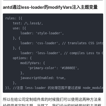
antd通过less-loader的modifyVars注入主题变量
rules: [{

    test: /\.less$/,

    use: [{

        loader: 'style-loader',

    }, {

        loader: 'css-loader', // translates CSS into C
    }, {

        loader: 'less-loader', // compiles Less to CSS
    options: {

        modifyVars: {

            'primary-color': '#1B88EE',

        },

        javascriptEnabled: true,

    },

所以在给公司定制组件库的时候我们可以使用这两种方法来
给使用者定制主题，当然了，我们设计的时候最好和主流框