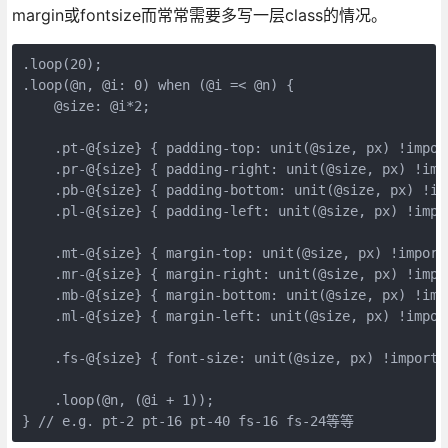
margin或fontsize而常常需要多写一层class的情况。
.loop(20);

.loop(@n, @i: 0) when (@i =< @n) {

    @size: @i*2;

    .pt-@{size} { padding-top: unit(@size, px) !import
    .pr-@{size} { padding-right: unit(@size, px) !impo
    .pb-@{size} { padding-bottom: unit(@size, px) !imp
    .pl-@{size} { padding-left: unit(@size, px) !impor
    .mt-@{size} { margin-top: unit(@size, px) !importa
    .mr-@{size} { margin-right: unit(@size, px) !impor
    .mb-@{size} { margin-bottom: unit(@size, px) !impo
    .ml-@{size} { margin-left: unit(@size, px) !import
    .fs-@{size} { font-size: unit(@size, px) !importan
    .loop(@n, (@i + 1));
