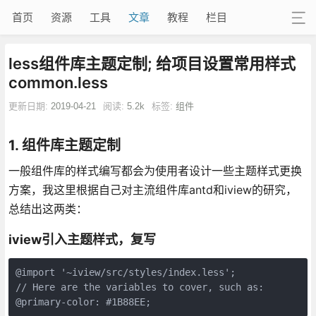
首页
资源
工具
文章
教程
栏目
less组件库主题定制; 给项目设置常用样式
common.less
更新日期:
2019-04-21
阅读:
5.2k
标签:
组件
1. 组件库主题定制
一般组件库的样式编写都会为使用者设计一些主题样式更换
方案，我这里根据自己对主流组件库antd和iview的研究，
总结出这两类：
iview引入主题样式，复写
@import '~iview/src/styles/index.less';

// Here are the variables to cover, such as:
