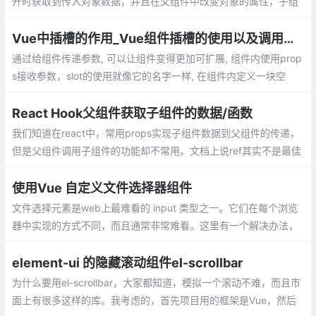
开时获取到传入对象数据，并且在父组件中改变对象的属性，子组
件也是无法监听
Vue中插槽的作用_Vue组件插槽的使用以及调用组件内的方法
通过给组件传递参数, 可以让组件变得更加可扩展, 组件内使用prop
s接收参数，slot的使用就像它的名字一样, 在组件内定义一块空
间。在组件外, 我们可以往插槽里填入任何元素。slot-scope的作用
就是把组件内的数据带出来
React Hook父组件获取子组件的数据/函数
我们知道在react中，常用props实现子组件数据到父组件的传递，
但是父组件调用子组件的功能却不常用。文档上说ref其实不是最佳
的选择，但是想着偷懒不学redux，在网上找了很多教程，要不就
是hook的讲的太少
使用Vue 自定义文件选择器组件
文件选择元素是web上最难看的 input 类型之一。它们在每个浏览
器中实现的方式不同，而且通常非常难看。这里有一个解决办法，
就是把它封装成一个组件。
element-ui 的隐藏滚动组件el-scrollbar
为什么要用el-scrollbar，大家都知道，模拟一个滚动不难，而且市
面上有很多这样的库。我考虑的，首先项目用的框架是Vue，然后