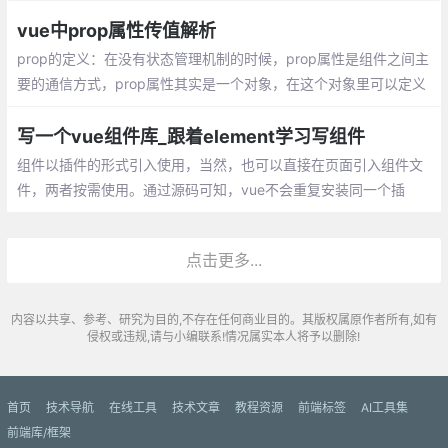
用的组件库是Element，Element官网也有很多滚动
vue中prop属性传值解析
prop的定义：在没有状态管理机制的时候，prop属性是组件之间主
要的通信方式，prop属性其实是一个对象，在这个对象里可以定义
一些数据，而这些数据可以通过父组件传递给子组件。 prop属性中
可以定义属性的类型，也可以定义属性的初始值。
写一个vue组件库_跟着element学习写组件
组件以插件的形式引入使用，当然，也可以直接在页面引入组件文
件，两者按需使用。通过源码可知，vue不会重复安装同一个插
件。以第一次安装为准，现在，可以在代码中使用组件啦~
点击更多...
内容以共享、参考、研究为目的,不存在任何商业目的。其版权属原作者所有,如有
侵权或违规,请与小编联系!情况属实本人将予以删除!
首页
技术导航
在线工具
技术文章
教程资源
前端标签
AI工具集
前端库/框架