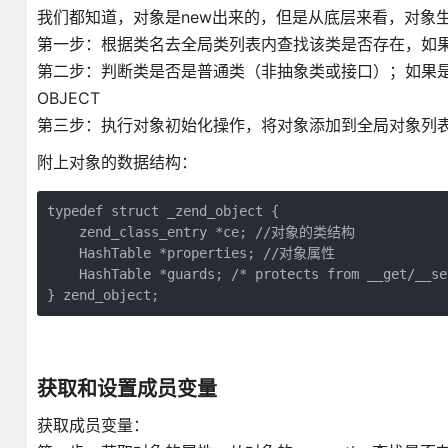
我们都知道，对象是new出来的，但是从底层来看，对象
第一步：根据类名去全局类列表内查找该类是否存在，如
第二步：判断类是否是普通类（非抽象类或接口）；如果是普
OBJECT
第三步：执行对象初始化操作，将对象添加到全局对象列
附上对象的数据结构：
typedef struct _zend_object {

    zend_class_entry *ce; //对象的类结构

    HashTable *properties; //对象属性

    HashTable *guards; /* protects from __get/__se
} zend_object;
获取和设置成员变量
获取成员变量：