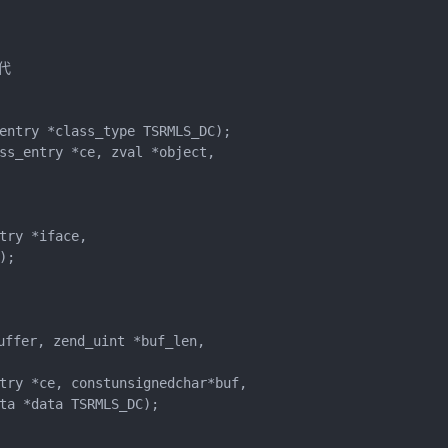
代

entry *class_type TSRMLS_DC);

ss_entry *ce, zval *object,

ry *iface,

;

ffer, zend_uint *buf_len,

try *ce, constunsignedchar*buf,

ta *data TSRMLS_DC);
