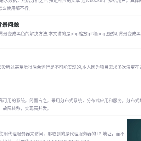
请求数据，然后分析之后 指定相应的文本 通过socket广播给用户。具体
块怎么使用都不行。
背景问题
明背景变成黑色的解决方法,本文讲的是php缩放gif和png图透明背景变成
员都没听过甚至觉得后台运行是不可能实现的,本人因为项目需求多次演变在
能高可用的系统。简而言之，采用分布式系统，分布式应用和服务，分布式
，故障转移，实现高并发。
端是使用代理服务器来访问，那取到的是代理服务器的 IP 地址，而不