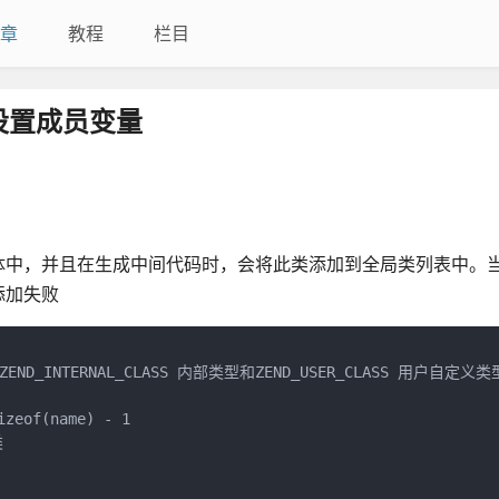
章
教程
栏目
设置成员变量
体中，并且在生成中间代码时，会将此类添加到全局类列表中。
添加失败
ND_INTERNAL_CLASS 内部类型和ZEND_USER_CLASS 用户自定义类型
zeof(name) - 1


