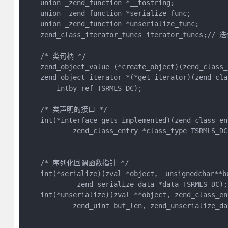
    union _zend_function *__tostring;

    union _zend_function *serialize_func;

    union _zend_function *unserialize_func;

    zend_class_iterator_funcs iterator_funcs;// 迭
    /* 类句柄 */

    zend_object_value (*create_object)(zend_class_
    zend_object_iterator *(*get_iterator)(zend_cla
        intby_ref TSRMLS_DC);

    /* 类声明的接口 */

    int(*interface_gets_implemented)(zend_class_ent
            zend_class_entry *class_type TSRMLS_DC)
    /* 序列化回调函数指针 */

    int(*serialize)(zval *object， unsignedchar**bu
             zend_serialize_data *data TSRMLS_DC);

    int(*unserialize)(zval **object, zend_class_en
            zend_uint buf_len, zend_unserialize_da