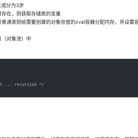
生成分为3步
果存在，则获取存储类的变量
通类则给需要创建的对象存放的zval容器分配内存，并设置容器
表（对象池）中
t ... recursion */
