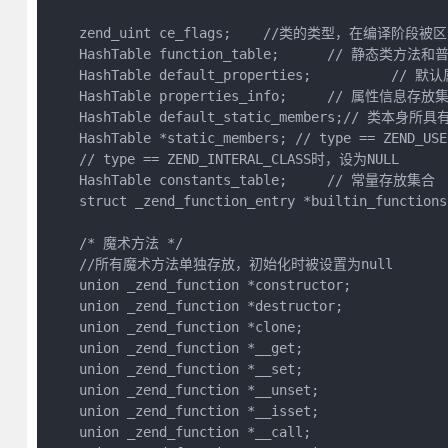
    zend_uint ce_flags;    //类的类型，在编译阶
    HashTable function_table;      // 静态类方
    HashTable default_properties;          //
    HashTable properties_info;     // 属性信息存放集
    HashTable default_static_members;// 类本
    HashTable *static_members; // type == ZEND_US
    // type == ZEND_INTERAL_CLASS时，设为NULL

    HashTable constants_table;     // 常量存放集合

    struct _zend_function_entry *builtin_functi
    /* 魔术方法 */

    //所有魔术方法单独存放，初始化时被设置为null

    union _zend_function *constructor;

    union _zend_function *destructor;

    union _zend_function *clone;

    union _zend_function *__get;

    union _zend_function *__set;

    union _zend_function *__unset;

    union _zend_function *__isset;

    union _zend_function *__call;
