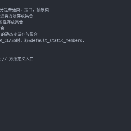
段被区分是普通类，接口，抽象类

法和普通类方法存放集合

 默认属性存放集合

合

身所具有的静态变量存放集合

ER_CLASS时，取&default_static_members;

ons;// 方法定义入口
