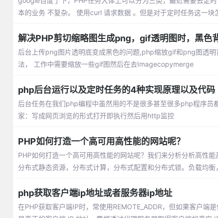
google百度了下，PHP任务大体上可以分为三类，最近需要去定时
本的业务 不复杂。 使用curl 请求数据 。但是对于定时任务这一
解决PHP剪切缩略图生成png，gif透明图时，黑色
后台上传png图片透明底变成黑色的问题,php缩放gif和png图透
法， 工作中需要缩放一些gif图然后在去Imagecopymerge
php后台运行以及定时任务的4种实现原理以及代码
后台任务在我们php编程中虽然用的不是很多甚至很多php程序
家：写成网页浏览的形式打开即执行然后用http监控
PHP如何打造一个高可用高性能的网站呢？
PHP如何打造一个高可用高性能的网站呢？我们来分析分析高性
分布式静态资源，分布式计算，分布式配置和分布式锁。负载均衡
php获取客户端ip地址或者服务器ip地址
在PHP获取客户端IP时，常使用REMOTE_ADDR，但如果客户