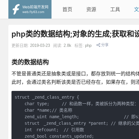
Web前端开发网
首页
资源
工具
文
web.fly63.com
php类的数据结构;对象的生成;获取和
分享
更新日期:
2019-03-23
阅读:
2.8k
标签:
php
类的数据结构
不管是普通类还是抽象类或是接口，都存放到统一的结构
此时，会通过类名判断该类是否已经存在，如果存在，则
struct _zend_class_entry {

    char type;     // 和函数一样，类被拆分为两种类型：ZE
    char *name;// 类名称

    zend_uint name_length;                  // 即si
    struct　_zend_class_entry *parent; // 继承的父类
    int　refcount;  // 引用数

    zend_bool constants_updated;
