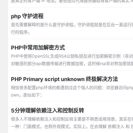
是真正的客户端 IP 地址。要想透过代理服务器取得客户端的真实 IP 地
php 守护进程
首先需要解释的是什么是守护进程。守护进程就是在后台一直运行的进程
行的程序。
PHP中常用加解密方式
PHP中使用OpenSSL生成RSA公钥私钥及进行加密解密示例（非
对敏感的部分api数据传输进行数据加密，这时候rsa非对称加密
加密解密
PHP Primary script unknown 终极解决方法
相信很多配置php环境的都遇到过这个恼人的问题：浏览器访问php文件，返回来 File 
own，类似如下：
5分钟理解依赖注入和控制反转
很多人不理解依赖注入和控制反转主要是不熟悉适用场景，其实在很多
一种：门面模式，也称外观模式。实际上，在去理解 依赖注入 和 