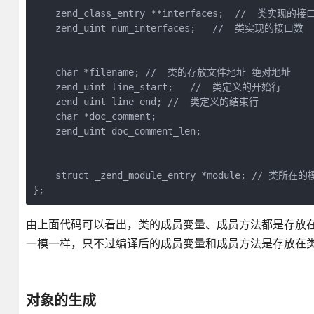
    zend_class_entry **interfaces;  //  类实现的接口
    zend_uint num_interfaces;   //  类实现的接口数

    char *filename; //  类的存放文件地址 绝对地址

    zend_uint line_start;   //  类定义的开始行

    zend_uint line_end; //  类定义的结束行

    char *doc_comment;

    zend_uint doc_comment_len;

    struct _zend_module_entry *module; // 类所在的
};
由上面代码可以看出，类的成员变量、成员方法都是存放
一模一样，只不过编译后的成员变量和成员方法是存放在
对象的生成