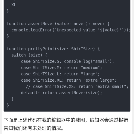
  XL

}

function assertNever(value: never): never {

  console.log(Error(`Unexpected value '${value}'`));

}

function prettyPrint(size: ShirTSize) {

  switch (size) {

      case ShirTSize.S: console.log("small");

      case ShirTSize.M: return "medium";

      case ShirTSize.L: return "large";

      case ShirTSize.XL: return "extra large";

        // case ShirTSize.XS: return "extra small";

      default: return assertNever(size);

  }

}
下面是上述代码在我的编辑器中的截图，编辑器会通过报错
告知我们还有未处理的情况。