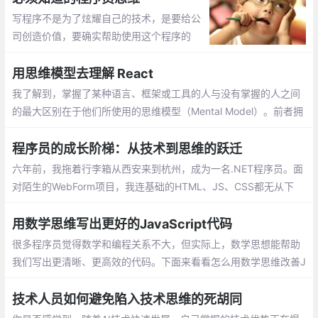
写程序不是为了炫耀自己的技术，是要给公
司创造价值，要确实帮助使用这个程序的
人。以及之前说过的，当程序员就是为了提
高社会效率。写高效的代码是每个程序员的
用思维模型去理解 React
追求，写易懂的代码是每个程序员的美德。
我了解到，掌握了某种语言、框架或工具的人与没有掌握的人之间
的最大区别在于他们所使用的思维模型（Mental Model）。前者拥
有清晰而先进的思维模型，而后者则没有。
程序员的成长阶梯：从技术到思维的跃迁
六年前，我拖着行李箱从西安来到杭州，成为一名.NET程序员。面
对陌生的WebForm项目，我连基础的HTML、JS、CSS都无从下
手，频繁向同事求助。如今回望这段经历，我深刻体会到：程序员
真正的成长
用数学思维写出更好的JavaScript代码
很多程序员觉得数学和编程关系不大，但实际上，数学思想能帮助
我们写出更清晰、更高效的代码。下面来看看怎么用数学思维改善J
avaScript编程。
技术人员如何避免陷入技术思维的死胡同