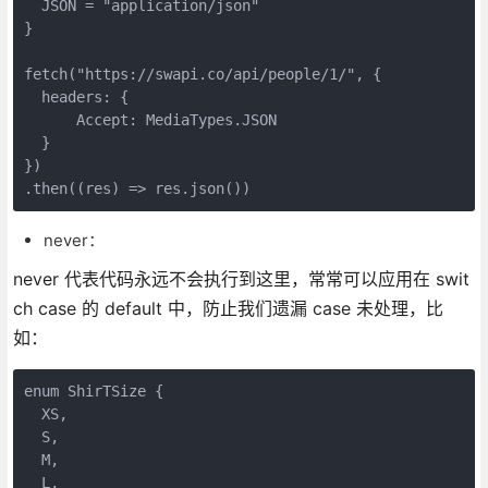
  JSON = "application/json"

}

fetch("https://swapi.co/api/people/1/", {

  headers: {

      Accept: MediaTypes.JSON

  }

})

.then((res) => res.json())
never：
never 代表代码永远不会执行到这里，常常可以应用在 swit
ch case 的 default 中，防止我们遗漏 case 未处理，比
如：
enum ShirTSize {

  XS,

  S,

  M,

  L,
