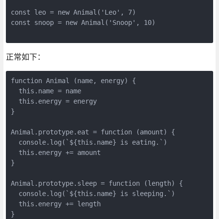
const leo = new Animal('Leo', 7)

const snoop = new Animal('Snoop', 10)

正常如下：
function Animal (name, energy) {

  this.name = name

  this.energy = energy

}

Animal.prototype.eat = function (amount) {

  console.log(`${this.name} is eating.`)

  this.energy += amount

}

Animal.prototype.sleep = function (length) {

  console.log(`${this.name} is sleeping.`)

  this.energy += length

}
