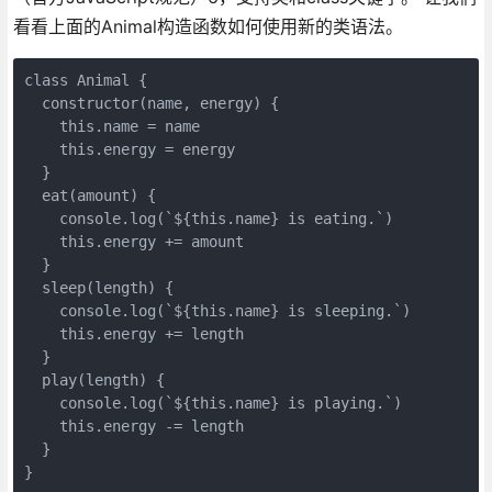
看看上面的Animal构造函数如何使用新的类语法。
class Animal {

  constructor(name, energy) {

    this.name = name

    this.energy = energy

  }

  eat(amount) {

    console.log(`${this.name} is eating.`)

    this.energy += amount

  }

  sleep(length) {

    console.log(`${this.name} is sleeping.`)

    this.energy += length

  }

  play(length) {

    console.log(`${this.name} is playing.`)

    this.energy -= length

  }

}
