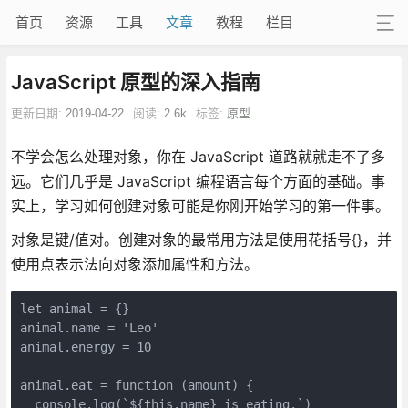
首页
资源
工具
文章
教程
栏目
JavaScript 原型的深入指南
更新日期:
2019-04-22
阅读:
2.6k
标签:
原型
不学会怎么处理对象，你在 JavaScript 道路就就走不了多
远。它们几乎是 JavaScript 编程语言每个方面的基础。事
实上，学习如何创建对象可能是你刚开始学习的第一件事。
对象是键/值对。创建对象的最常用方法是使用花括号{}，并
使用点表示法向对象添加属性和方法。
let animal = {}

animal.name = 'Leo'

animal.energy = 10

animal.eat = function (amount) {

  console.log(`${this.name} is eating.`)
