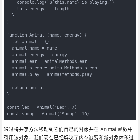
    console.log(`${this.name} is playing.`)

    this.energy -= length

  }

}

function Animal (name, energy) {

  let animal = {}

  animal.name = name

  animal.energy = energy

  animal.eat = animalMethods.eat

  animal.sleep = animalMethods.sleep

  animal.play = animalMethods.play

  return animal

}

const leo = Animal('Leo', 7)

通过将共享方法移动到它们自己的对象并在 Animal 函数中
引用该对象，我们现在已经解决了内存浪费和新对象体积过