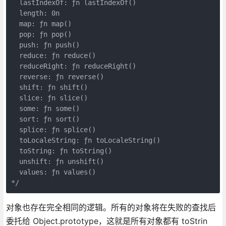
  lastIndexOf: ƒn lastIndexOf()

  length: 0n

  map: ƒn map()

  pop: ƒn pop()

  push: ƒn push()

  reduce: ƒn reduce()

  reduceRight: ƒn reduceRight()

  reverse: ƒn reverse()

  shift: ƒn shift()

  slice: ƒn slice()

  some: ƒn some()

  sort: ƒn sort()

  splice: ƒn splice()

  toLocaleString: ƒn toLocaleString()

  toString: ƒn toString()

  unshift: ƒn unshift()

  values: ƒn values()

对象也存在完全相同的逻辑。所有的对象将在失败的查找后
委托给 Object.prototype，这就是所有对象都有 toStrin