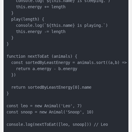
    console.log(`${this.name} is sleeping.`)

    this.energy += length

  }

  play(length) {

    console.log(`${this.name} is playing.`)

    this.energy -= length

  }

}

function nextToEat (animals) {

  const sortedByLeastEnergy = animals.sort((a,b) => {

    return a.energy - b.energy

  })

  return sortedByLeastEnergy[0].name

}

const leo = new Animal('Leo', 7)

const snoop = new Animal('Snoop', 10)

console.log(nextToEat([leo, snoop])) // Leo
