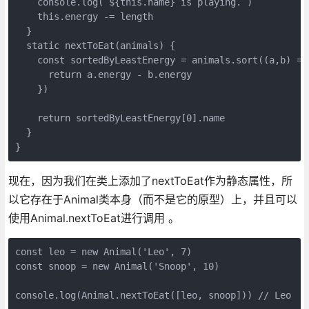
    console.log(`${this.name} is playing.`)

    this.energy -= length

  }

  static nextToEat(animals) {

    const sortedByLeastEnergy = animals.sort((a,b) => 
      return a.energy - b.energy

    })

    return sortedByLeastEnergy[0].name

  }

现在，因为我们在类上添加了nextToEat作为静态属性，所
以它存在于Animal类本身（而不是它的原型）上，并且可以
使用Animal.nextToEat进行调用 。
const leo = new Animal('Leo', 7)

const snoop = new Animal('Snoop', 10)

console.log(Animal.nextToEat([leo, snoop])) // Leo
