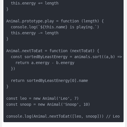
  this.energy += length

}

Animal.prototype.play = function (length) {

  console.log(`${this.name} is playing.`)

  this.energy -= length

}

Animal.nextToEat = function (nextToEat) {

  const sortedByLeastEnergy = animals.sort((a,b) => {

    return a.energy - b.energy

  })

  return sortedByLeastEnergy[0].name

}

const leo = new Animal('Leo', 7)

const snoop = new Animal('Snoop', 10)

console.log(Animal.nextToEat([leo, snoop])) // Leo