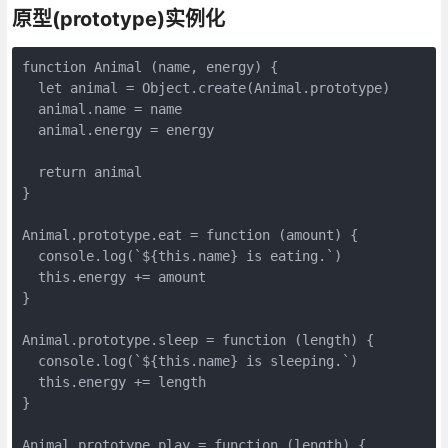
原型(prototype)实例化
function Animal (name, energy) {

  let animal = Object.create(Animal.prototype)

  animal.name = name

  animal.energy = energy

  return animal

}

Animal.prototype.eat = function (amount) {

  console.log(`${this.name} is eating.`)

  this.energy += amount

}

Animal.prototype.sleep = function (length) {

  console.log(`${this.name} is sleeping.`)

  this.energy += length

}

Animal.prototype.play = function (length) {
