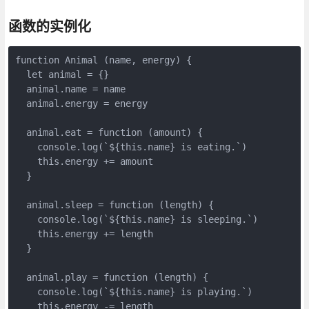
函数的实例化
function Animal (name, energy) {

  let animal = {}

  animal.name = name

  animal.energy = energy

  animal.eat = function (amount) {

    console.log(`${this.name} is eating.`)

    this.energy += amount

  }

  animal.sleep = function (length) {

    console.log(`${this.name} is sleeping.`)

    this.energy += length

  }

  animal.play = function (length) {

    console.log(`${this.name} is playing.`)

    this.energy -= length
