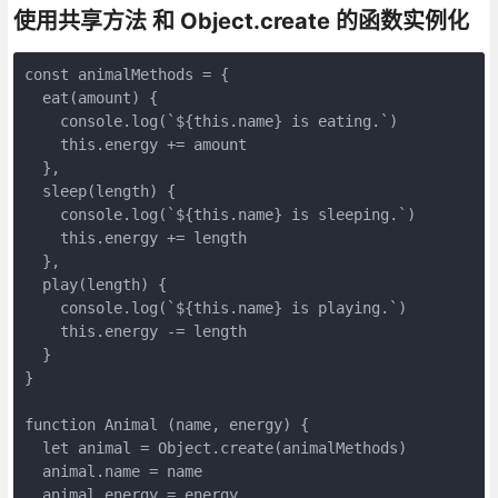
使用共享方法 和 Object.create 的函数实例化
const animalMethods = {

  eat(amount) {

    console.log(`${this.name} is eating.`)

    this.energy += amount

  },

  sleep(length) {

    console.log(`${this.name} is sleeping.`)

    this.energy += length

  },

  play(length) {

    console.log(`${this.name} is playing.`)

    this.energy -= length

  }

}

function Animal (name, energy) {

  let animal = Object.create(animalMethods)

  animal.name = name

  animal.energy = energy
