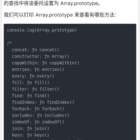
的查找中将该委托设置为 Array.prototype。
我们可以打印 Array.prototype 来查看有哪些方法：
console.log(Array.prototype)

/*

  concat: ƒn concat()

  constructor: ƒn Array()

  copyWithin: ƒn copyWithin()

  entries: ƒn entries()

  every: ƒn every()

  fill: ƒn fill()

  filter: ƒn filter()

  find: ƒn find()

  findIndex: ƒn findIndex()

  forEach: ƒn forEach()

  includes: ƒn includes()

  indexOf: ƒn indexOf()

  join: ƒn join()

  keys: ƒn keys()
