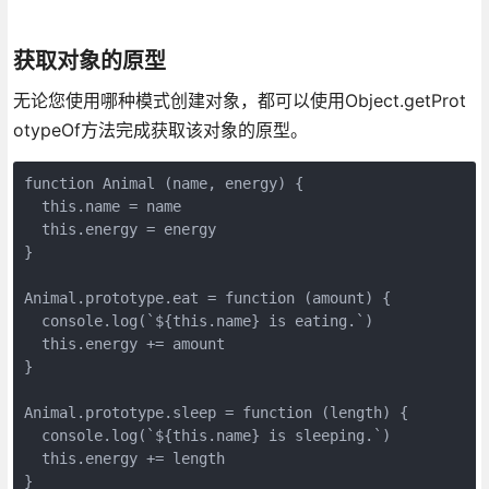
获取对象的原型
无论您使用哪种模式创建对象，都可以使用Object.getProt
otypeOf方法完成获取该对象的原型。
function Animal (name, energy) {

  this.name = name

  this.energy = energy

}

Animal.prototype.eat = function (amount) {

  console.log(`${this.name} is eating.`)

  this.energy += amount

}

Animal.prototype.sleep = function (length) {

  console.log(`${this.name} is sleeping.`)

  this.energy += length

}
