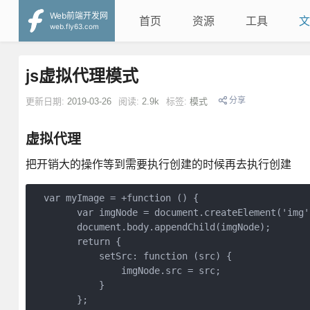
Web前端开发网
首页
资源
工具
文
web.fly63.com
js虚拟代理模式
分享
更新日期:
2019-03-26
阅读:
2.9k
标签:
模式
虚拟代理
把开销大的操作等到需要执行创建的时候再去执行创建
  var myImage = +function () {

        var imgNode = document.createElement('img')
        document.body.appendChild(imgNode);

        return {

            setSrc: function (src) {

                imgNode.src = src;

            }

        };
