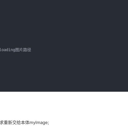
/loading图片路径

重新交给本体myImage;