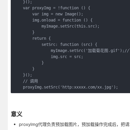
    }();

    var proxyImg = !function () {

        var img = new Image();

        img.onload = function () {

            myImage.setSrc(this.src);

        }

        return {

            setSrc: function (src) {

                myImage.setSrc('加载菊花图.gif');/
                img.src = src;

            }

        }

    }();

    // 调用

    proxyImg.setSrc('http:xxxxx.com/xx.jpg');
意义
proxyImg代理负责预加载图片，预加载操作完成后，把请求