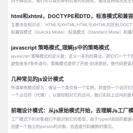
同于静态类，我们可以延迟单例对象的初始化，通常这种情况发生
html和xhtml，DOCTYPE和DTD，标准模式和兼
主要涉及知识点： HTML与XHTML,HTML与XHTML的区别,DOCT
和兼容模式（Quircks Mode）,标准模式（Standard Mode）和兼
javascript 策略模式_理解js中的策略模式
javascript 策略模式的定义是：定义一系列的算法，把它们
避免很多if条件语句，策略模式提供了开放-封闭原则，使代码更
几种常见的js设计模式
所谓单例模式即为：保证一个类仅有一个实例，并提供一个访问它
一个占位符（代理），以便控制对它的访问，我们实际上访问的是
前端设计模式：从js原始模式开始，去理解Js工厂
工厂模式下的对象我们不能识别它的类型，由于typeof返回的都是
创建一个独立的person的对象，会造成代码臃肿的情况。