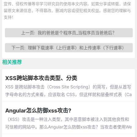
宣传、侵权传播等非学习研究目的使用本文内容。如需分享或转载，请保
留原文来源信息，不得篡改、删减内容或侵犯相关权益。感谢您的理解与
支持！
上一页:
我的爸爸是个程序员_当程序员当爸爸后？
下一页:
理解下载速率（上行速率）和上传速率（下行速率）
相关推荐
XSS跨站脚本攻击类型、分类
XSS 是跨站脚本攻击（Cross Site Scripting）的简写，但是从首写
字母命名的方式来看，应该取名 CSS，但这样就和层叠样式表（Ca
scading Style Sheets，CSS）重名了，所以取名为 XSS。
Angular怎么防御xss攻击?
（XSS）攻击是一种注入类型，其中恶意脚本被注入到其他良性和
可信赖的网站中。那么Angular怎么防御xss攻击？当攻击者使用We
b应用程序将恶意代码（通常以浏览器端脚本的形式）发送给不同