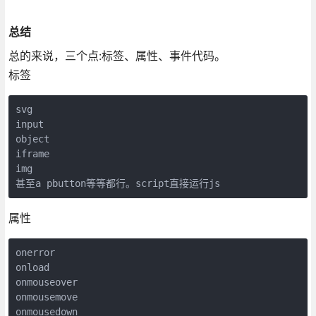
总结
总的来说，三个点:标签、属性、事件代码。
标签
svg

input

object

iframe

img

甚至a pbutton等等都行。script直接运行js  
属性
onerror

onload

onmouseover

onmousemove

onmousedown
