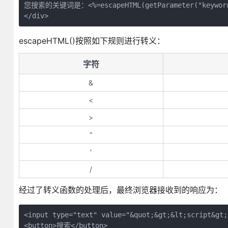
您搜索的关键词是：<%=escapeHTML(getParameter("keyword"
escapeHTML()按照如下规则进行转义：
字符
&
<
>
"
'
/
经过了转义函数的处理后，最终浏览器接收到的响应为：
<input type="text" value="&quot;&gt;&lt;script&gt;
<button>搜索</button>
