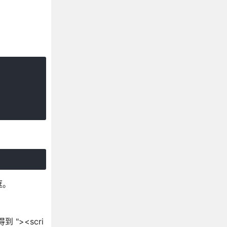
框。
到 "><scri