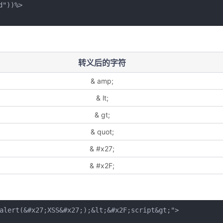
))%>

转义后的字符
& amp;
& lt;
& gt;
& quot;
& #x27;
& #x2F;
alert(&#x27;XSS&#x27;);&lt;&#x2F;script&gt;">
