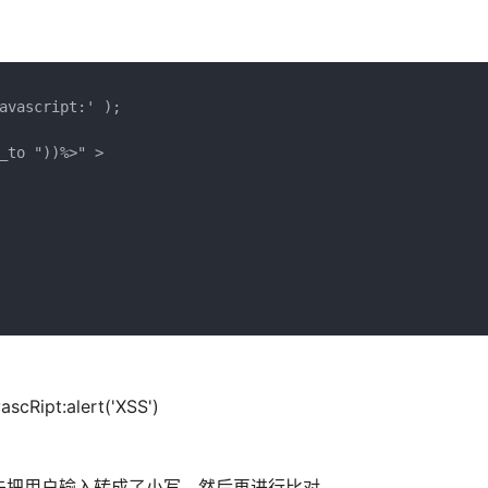
avascript:' );

_to "))%>" >

ipt:alert('XSS')
: 时，先把用户输入转成了小写，然后再进行比对。