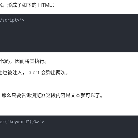
回给浏览器。形成了如下的 HTML：
script>">

> 是恶意代码，因而将其执行。
属性也被注入， alert 会弹出两次。
。那么只要告诉浏览器这段内容是文本就可以了。
er("keyword"))%>">
