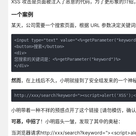
XSS 攻击是页面被注入了恶意的代码，为了更形象的介
一个案例
某天，公司需要一个搜索页面，根据 URL 参数决定关键
<input type="text" value="<%=getParameter("keyword"
<button>搜索</button>

<div>

您搜索的关键词是：<%=getParameter("keyword")%>

然而
，在上线后不久，小明就接到了安全组发来的一个神
小明带着一种不祥的预感点开了这个链接 [请勿模仿，确认安
可恶，中招了
！小明眉头一皱，发现了其中的奥秘：
当浏览器请求http://xxx/search?keyword="><script>