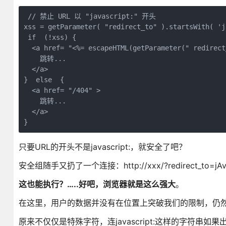
 // 禁止 URL 以 "javascript:" 开头 

xss = getParameter( "redirect_to" ).startsWith( 'j
 if  (!xss) {

  <a href= "<%= escapeHTML(getParameter(" redirect
    跳转...

  </a>

}  else  {

  <a href= "/404" >

    跳转...

  </a>

只要URL的开头不是javascript:，就安全了吧？
安全组随手又扔了一个连接：http://xxx/?redirect_to=jAvascR
这也能执行？…..好吧，浏览器就是这么强大
。
在这里，用户的数据并没有在位置上突破我们的限制，仍然是
原来不仅仅是特殊字符，连javascript:这样的字符串如