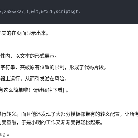
SS&#x27;);&lt;&#x2F;script&gt;

完美的在页面显示出来。
属性内，以文本的形式展示。
的字符串，突破原有位置的限制，形成了代码片段。
览器上运行，从而引发潜在风险。
然没有这么简单啦！请继续往下看] 。
进行转义。而且他还发现了大部分模板都带有的转义配置，让所
的变量啦，于是小明的工作又渐渐变得轻松起来。
g 。