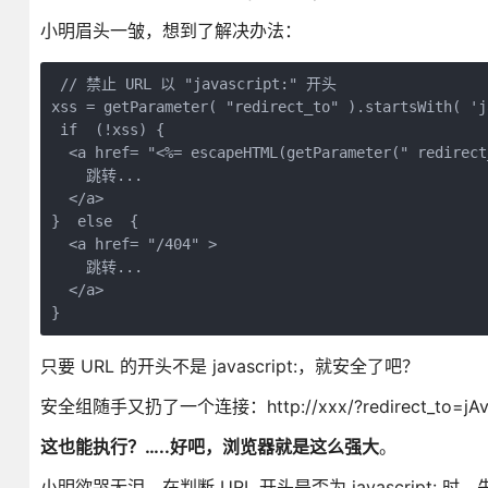
小明眉头一皱，想到了解决办法：
 // 禁止 URL 以 "javascript:" 开头 

xss = getParameter( "redirect_to" ).startsWith( 'j
 if  (!xss) {

  <a href= "<%= escapeHTML(getParameter(" redirect
    跳转...

  </a>

}  else  {

  <a href= "/404" >

    跳转...

  </a>

只要 URL 的开头不是 javascript:，就安全了吧？
安全组随手又扔了一个连接：http://xxx/?redirect_to=jAvascR
这也能执行？…..好吧，浏览器就是这么强大
。
小明欲哭无泪，在判断 URL 开头是否为 javascript