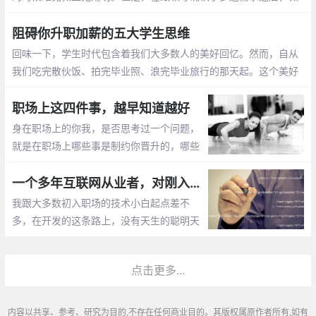
出来的东西还是被全盘推翻，成功地被扣上一口大锅，因为我的领
导上面还有领导
阻碍你升职加薪的五大学生思维
回味一下，学生时代包含着我们大多数人的美好回忆。然而，自从
我们吃完散伙饭、拍完毕业照、浪完毕业旅行的那天起。这个美好
的回忆已经死掉了，死透了，化成灰了。我们要面对职场与社会，
学会新的规则和思维方式
职场上这四件事，越早知道越好
身在职场上的你我，是否思考过一个问题，
就是在职场上哪些事是制约你晋升的，哪些
事是不能干的。今天，就让我们一起来聊一
聊，职场上的那些事，希望对你有所帮助，
一个多年互联网从业者，对刚入职场人最真诚的忠告
同时，也希望你能够参与进来，一起讨论。
我跟大多数初入职场的技术小白起点差不
废话不多说
多，在开发的这条路上，没有天生的聪明天
资，也没有一个耀眼的学历。在北京这样一
个，随便一个同事，不是清华的本硕，就是
点击更多...
北邮北航的硕士下，自己也常常因此感到惭
愧
内容以共享、参考、研究为目的,不存在任何商业目的。其版权属原作者所有,如有