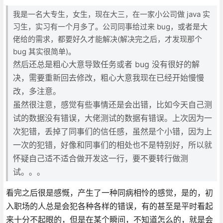
我是一名大专生，女生，现在大三，在一家小公司做 java 实
习生，实习有一个月多了。公司同事给过来 bug，或者是大
佬给的需求，都要好久才能解决(解决完之后，才发现那个
bug 其实很简单)。
然后还总是粗心大意导致任务或者 bug 没有很好的解
决，需要重新回去修改，粗心大意我现在已经开始慢慢
改，多注意。
虽然很注意，感觉有些事情还是会出错，比如今天自己测
试的数据没有错误，大佬测试的数据有错误。上次因为一
次犯错，丢掉了同事们的信任感，虽然是个小错，因为上
一次的犯错，好像和同事们的相处也不是特别好，所以就
怀疑自己适不适合做开发这一行，要不要转行做测
试。。。
看完之后很是感慨，产生了一种同病相怜的感觉，是的，初
入职场的人总是会犯各种各样的错误，有的甚至是平时看起
来十分不起眼的，但是在某个瞬间，不知道怎么的，就是会