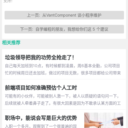
支持！
上一页:
从VantComponent 谈小程序维护
下一页:
自学编程的朋友，我想给你们这 5 个建议
相关推荐
垃圾领导把我的功劳全抢走了！
自己每天加班到10点，有时候都到凌晨，周6基本全勤，公司项目
忙的时候周日还去加班，做过的项目无数，很多项目都给公司带来
了丰厚的利润。结果发年终奖比别人少了一个月，优秀员工也没了
前端项目如何准确预估个人工时
可能有的小伙伴，可能被别人激一下，被人以质疑的语句问一下，
后续就被人牵着鼻子走了。有很大因素是因为不敢承认某方面的工
作能力暂有欠缺。其实大方的承认即可，有问题，那就暴露问题
职场中，能说会写是巨大的优势
入职一个多月，观察到了一个很普遍的现