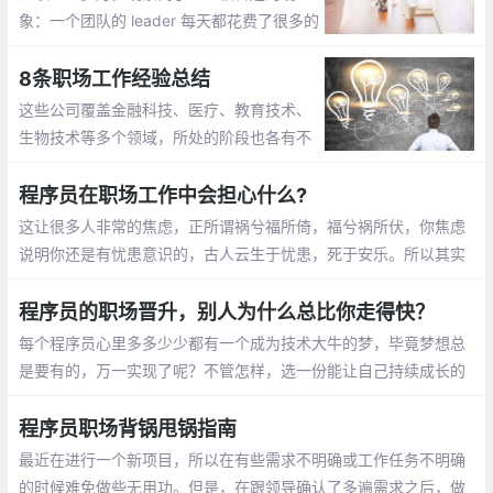
象：一个团队的 leader 每天都花费了很多的
时间在沟通上面。从早上的团队小会议开
始，说说昨天做的一些事情，然后解决团队
8条职场工作经验总结
成员的实际问题
这些公司覆盖金融科技、医疗、教育技术、
生物技术等多个领域，所处的阶段也各有不
同，从种子前（pre-seed）到收购后都有。
Daniel 在不同的公司中担任各种各样的职
程序员在职场工作中会担心什么?
位，从基层员工到数据科学主管和战略顾问
这让很多人非常的焦虑，正所谓祸兮福所倚，福兮祸所伏，你焦虑
主管都做过
说明你还是有忧患意识的，古人云生于忧患，死于安乐。所以其实
职场人更担心的是死于安乐
程序员的职场晋升，别人为什么总比你走得快？
每个程序员心里多多少少都有一个成为技术大牛的梦，毕竟梦想总
是要有的，万一实现了呢？不管怎样，选一份能让自己持续成长的
工作。
程序员职场背锅甩锅指南
最近在进行一个新项目，所以在有些需求不明确或工作任务不明确
的时候难免做些无用功。但是，在跟领导确认了多遍需求之后，做