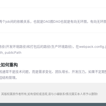
个job间的依赖关系，也就是DAG图DAG也就是有向无环图，有向无环
。
(开发环境路径)和打包后的路径(生产环境路径)，在webpack.config.j
h, publicPath
及如何重构
因通常不是技术问题，而是需求变化、团队增长、开发压力。如果不定期
程结构管理。
其版权属原作者所有,如有侵权或违规,请与小编联系!情况属实本人将予以删除!