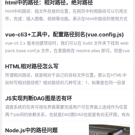
html中的路径：相对路径，绝对路径
html中的路径：指文件存放的位置，在网页中利用路径可以引用文
件，完成：插入图像、视频等功能。表示在html中路径的使用方式
有两种：相对路径，绝对路径。
vue-cli3+工具中，配置路径别名(vue.config.js)
vue-cli 2.x 版本创建项目时，我们可以在 build 文件夹下找到 web
pack.base.conf.js 文件，在里面修改 resolve.alias 即可。但是vue
-cli 3.0 创建项目时，目录结构精简化，找不到 build 和 config 文
件夹
HTML相对路径怎么写
所谓相对路径，就是相对于自己的目标文件位置。那么在HTML中
如何写相对路径呢？相对路径的几种写法：1、如果是在同一目录
下，有两个文件A.html和B.html：
JS实现判断DAG图是否有环
调度系统的任务可视化界面需要完成用户可在界面上连线作为任意
两个job间的依赖关系，也就是DAG图DAG也就是有向无环图，有向
无环图指的是一个无回路的有向图。环是一条至少含有一条边且起
点和终点相同的路径。
Node.js中的路径问题