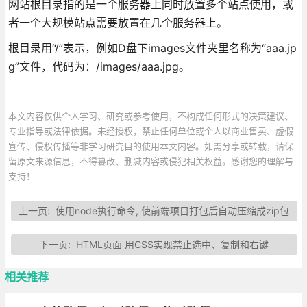
网站根目录指的是一个服务器上同时放置多个站点使用，或
者一个大规模站点需要放置在几个服务器上。
根目录用“/”表示，例如D盘下images文件夹里名称为“aaa.jp
g”文件，代码为：/images/aaa.jpg。
本文内容仅供个人学习、研究或参考使用，不构成任何形式的决策建议、
专业指导或法律依据。未经授权，禁止任何单位或个人以商业售卖、虚假
宣传、侵权传播等非学习研究目的使用本文内容。如需分享或转载，请保
留原文来源信息，不得篡改、删减内容或侵犯相关权益。感谢您的理解与
支持！
上一页:
使用node执行命令, 使前端项目打包后自动压缩成zip包
下一页:
HTML页面 用CSS实现禁止选中、复制和右键
相关推荐