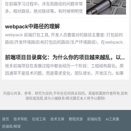
在前端学习过程中，涉及到路径的问题非常
多，相对路径，绝对路径等。有时候明明觉
得没问题，但是还是会出错。或者说线下没
问题，但是到了线上就出现问题，因此弄懂
webpack中路径的理解
路径问题，非常关键
webpack 前端打包工具, 开发人员要面对的路径主要是: 打包前的
路径(开发环境路径)和打包后的路径(生产环境路径)，在webpack.
config.js中配置的output.path, output.publicPath, 以及各种插件,
loader中的outputPath, publicPath
前端项目目录腐化：为什么你的项目越来越乱，以及如何重构
很多前端项目在发展过程中都会经历一个阶段：工程结构腐化。原
因通常不是技术问题，而是需求变化、团队增长、开发压力。如果
不定期整理结构，项目就会越来越难维护。所以工程化不仅是工具
问题，更重要的是工程结构管理。
内容以共享、参考、研究为目的,不存在任何商业目的。其版权属原作者所有,如有
侵权或违规,请与小编联系!情况属实本人将予以删除!
首页
技术导航
在线工具
技术文章
教程资源
前端标签
AI工具集
前端库/框架