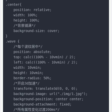
.center{

    position: relative;

    width: 100%;

    height: 100%;

    /*背景铺满*/

    background-size: cover;

}

.wave {

    /*每个波纹居中*/

    position: absolute;

    top: calc((100% - 10vmin) / 2);

    left: calc((100% - 10vmin) / 2);

    width: 10vmin;

    height: 10vmin;

    border-radius: 50%;

    /*开启3d加速*/

    transform: translate3d(0, 0, 0);

    background-image: url("./img/1.jpg");

    background-position: center center;

    background-attachment: fixed;

    /*所有属性变化过渡200ms*/
