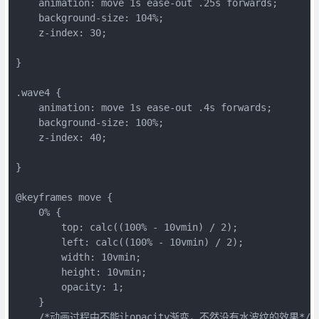
    animation: move 1s ease-out .25s forwards;

    background-size: 104%;

    z-index: 30;

}

.wave4 {

    animation: move 1s ease-out .4s forwards;

    background-size: 100%;

    z-index: 40;

}

@keyframes move {

    0% {

        top: calc((100% - 10vmin) / 2);

        left: calc((100% - 10vmin) / 2);

        width: 10vmin;

        height: 10vmin;

        opacity: 1;

    }

    /*动画过程中不能让opacity渐变，不然没有水波纹的效果*/
