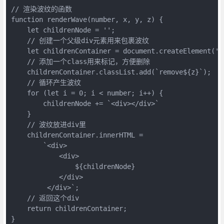
// 渲染波纹的函数

function renderWave(number, x, y, z) {

    let childrenNode = '';

    // 创建一个父级div元素用来包裹波纹

    let childrenContainer = document.createElement('di
    // 添加一个class用来标记，方便删除

    childrenContainer.classList.add(`remove${z}`);

    // 循环产生波纹

    for (let i = 0; i < number; i++) {

        childrenNode += `<div></div>`

    }

    // 波纹放进div里

    childrenContainer.innerHTML =

        `<div>

            <div>

                ${childrenNode}

            </div>

         </div>`;

    // 返回这个div

    return childrenContainer;

}
