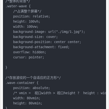
/*整体的背景*/

.water-wave {

    /*占满整个屏幕*/

    position: relative;

    height: 100vh;

    width: 100vw;

    background-image: url("./img/1.jpg");

    background-size: cover;

    background-position: center center;

    background-attachment: fixed;

    overflow: hidden;

    cursor: pointer;

}

/*存放波纹的一个自适应的正方形*/

.wave-container {

    position: absolute;

    /* vmin =  视口width > 视口height ?  height : width
    width: 80vmin;

    height: 80vmin;

}
