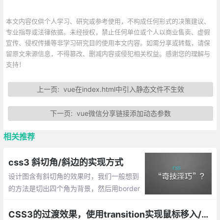
本文内容仅供个人学习、研究或参考使用，不构成任何形式的决策建议、
专业指导或法律依据。未经授权，禁止任何单位或个人以商业售卖、虚假
宣传、侵权传播等非学习研究目的使用本文内容。如需分享或转载，请保
留原文来源信息，不得篡改、删减内容或侵犯相关权益。感谢您的理解与
支持！
上一页:
vue在index.html中引入静态文件不生效
下一页:
vue微信分享链接添加动态参数
相关推荐
css3 斜切角/斜边的实现方式
设计图含有斜切角的效果时，我们一般想到
的方法是切出四个角为背景，然后用border
连起来，这样就能显示出该效果了，那么直
接使用css呢？下面就整理css做斜边的效
CSS3的过渡效果，使用transition实现鼠标移入/移出效果