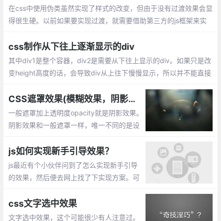
果。
在css中使用伪类虽然实现了样式的改变，但由于没有过渡效果会显
得很生硬。以前如果要实现过渡，就需要借助第三方的js框架来实
现。现在只需要使用CSS3的过渡（transition）功能，就可以从一
组样式平滑的切换到另一组样式。
css制作从下往上逐渐显示的div
其中div1是整个容器，div2是需要从下往上显示的div。如果只是改
变height高度的话，会导致div从上往下慢慢显示，所以并不能直接
设置div2的高度来达成效果，此时我们需要一个遮罩mask来帮助di
v2达成想要的效果。
CSS遮罩效果(模糊效果，阴影效果，毛玻璃效果)
一般遮罩加上透明度opacity就是阴影效果。
阴影效果和一般遮罩一样，唯一不同的是设
置.mask遮罩的背景色用rgba()表示，当然h
sla()也是可以的。模糊效果(毛玻璃效果) 通
js如何实现新手引导效果？
过 filter来实现
js最近有个小伙伴问到了怎么实现新手引导
的效果，然后便去网上找了下实现方案。可
以通过css的border来实现。
css文字选中效果
文字选中效果，这个可能很少有人注意过。