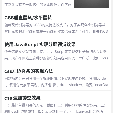
在默认状态先一般选中的文本颜色是白字蓝
底的，不过可以通过CSS进行设置。::select
ion定义元素上的伪选择器，以便在选定元素
CSS垂直翻转/水平翻转
时设置其中文本的样式。
随着现代浏览器对CSS3的支持愈发完善，对于实现各个浏览器兼
容的元素的水平翻转或是垂直翻转效果也就成为了可能。相关的CS
S代码如下：
使用 JavaScript 实现分屏视觉效果
今天这篇文章就来讲讲使用JavaScript来实现这种分屏的视觉UI效
果。现在在网站上这种分屏视觉效果应用的也非常广泛，比如 Cors
air website。
css左边竖条的实现方法
问题描述：在只使用一个标签的情况下实现左边竖线。使用borde
r；使用伪元素来实现；内/外阴影；drop-shadow；渐变 linearGra
dient
css 遮照镂空效果
一：最简单最粗暴的方法！截图！二：利用css3的阴影效果。三：
利用css的边框属性。四：最麻烦的一个，利用canvas的绘图功