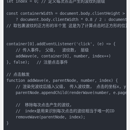
let index = 0; // 定义每次点击产生的波纹的层级

const containerWidth = document.body.clientHeight > d
    ? document.body.clientWidth * 0.8 / 2 : document.
// 取包裹波纹的正方形的半个宽 这是为了计算点击时正方形的位置

container[0].addEventListener('click', (e) => {

    // 传入事件， 父级，  波纹数， 层级

    addWave(e, container[0], number, index++)

}, false);   // 注册点击事件

// 点击触发

function addWave(e, parentNode, number, index) {

    // 渲染完波纹后插入父级， 传入波纹数， 点击的坐标x, y 
    parentNode.appendChild(renderWave(number, e.pageX,
    //  移除每次点击产生的波纹，

    //  index是用来识别每次点击的波纹相当于唯一的ID

    removeWave(parentNode, index);

}
