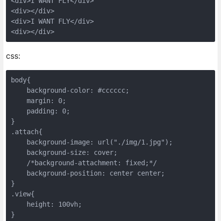
<div>I WANT FLY</div>

<div></div>

<div>I WANT FLY</div>

<div></div>
css:
body{

    background-color: #cccccc;

    margin: 0;

    padding: 0;

}

.attach{

    background-image: url("./img/1.jpg");

    background-size: cover;

    /*background-attachment: fixed;*/

    background-position: center center;

}

.view{

    height: 100vh;

}
