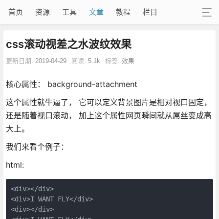
首页
资源
工具
文章
教程
栏目
css滚动视差之水波纹效果
更新日期:
2019-04-29
阅读:
5.1k
标签:
效果
核心属性： background-attachment
这个属性就牛逼了， 它可以定义背景图片是相对视口固定，
还是随着视口滚动， 加上这个属性网页瞬间就从屌丝变成高
大上。
我们来看个例子：
html:
<div></div>

<div>I WANT FLY</div>

<div></div>
