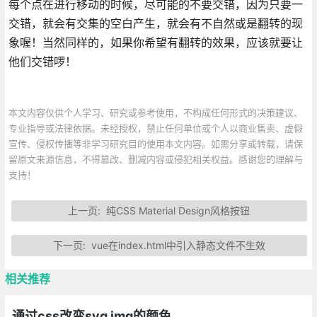
每个点在进行移动的时候，尽可能的不要交错，因为只要一
交错，就会有交集的空白产生，就会有不自然或是翻转的现
象喔！当然同样的，如果你希望有翻转的效果，应该就要让
他们交错啰！
本文内容仅供个人学习、研究或参考使用，不构成任何形式的决策建议、
专业指导或法律依据。未经授权，禁止任何单位或个人以商业售卖、虚假
宣传、侵权传播等非学习研究目的使用本文内容。如需分享或转载，请保
留原文来源信息，不得篡改、删减内容或侵犯相关权益。感谢您的理解与
支持！
上一页:
纯CSS Material Design风格按钮
下一页:
vue在index.html中引入静态文件不生效
相关推荐
通过css改变svg img的颜色