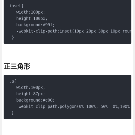
.inset{

    width:100px;

    height:100px;

    background:#99f;

    -webkit-clip-path:inset(10px 20px 30px 10px round 
  }
正三角形
 .a{

    width:100px;

    height:87px;

    background:#c00;

    -webkit-clip-path:polygon(0% 100%, 50%  0%,100% 10
  }