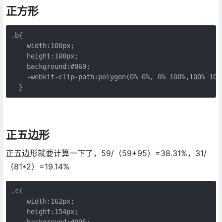
正方形
.b{

    width:100px;

    height:100px;

    background:#069;

    -webkit-clip-path:polygon(0% 0%, 0% 100%,100% 100%
  }
正五边形
正五边形就要计算一下了，59/（59+95）=38.31%，31/
（81*2）=19.14%
.c{

    width:162px;

    height:154px;

    background:#095;
