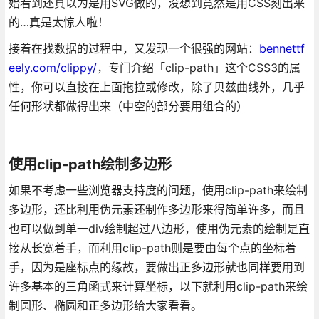
始看到还真以为是用SVG做的，没想到竟然是用CSS刻出来
的…真是太惊人啦！
接着在找数据的过程中，又发现一个很强的网站：
bennettf
eely.com/clippy/
，专门介绍「clip-path」这个CSS3的属
性，你可以直接在上面拖拉或修改，除了贝兹曲线外，几乎
任何形状都做得出来（中空的部分要用组合的）
使用clip-path绘制多边形
如果不考虑一些浏览器支持度的问题，使用clip-path来绘制
多边形，还比利用伪元素还制作多边形来得简单许多，而且
也可以做到单一div绘制超过八边形，使用伪元素的绘制是直
接从长宽着手，而利用clip-path则是要由每个点的坐标着
手，因为是座标点的缘故，要做出正多边形就也同样要用到
许多基本的三角函式来计算坐标，以下就利用clip-path来绘
制圆形、椭圆和正多边形给大家看看。