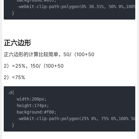
    -webkit-clip-path:polygon(0% 38.31%, 50% 0%,100% 
  }
正六边形
正六边形的计算比较简单，50/（100+50
2）=25%，150/（100+50
2）=75%
.d{

    width:200px;

    height:174px;

    background:#f80;

    -webkit-clip-path:polygon(25% 0%, 75% 0%,100% 50%
  }