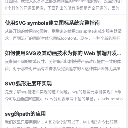
在国内，我想大家基本上都是用阿里的iconfont图标库，这里介绍1
0个其他的开源图标库，下面列出的所有库都是完全开源的，因为
我已经检查了许可条款和条件。
使用SVG symbols建立图标系统完整指南
从最开始的使用img图片，到后来的使用css sprite来减少服务器请
求，再到流行的图形字体化图标Iconfont。现在，一种全新的图标
使用方式开始流行了起来——SVG symbols图标。
如何使用SVG及其动画技术为你的 Web 前端开发带来一些新鲜的体验
设备间不同的屏幕尺寸、分辨率和比例使得产品难以提供一致的体
验，对于那些对产品有着像素级完美追求的人这种体验差异尤其显
著！ SVG（可缩放的矢量图形）完美地解决了上文中提到的部分问
题。
SVG弧形进度环实现
先要了解svg能怎么实现的这个问题，svg的哪些元素能实现？A命
令可以画椭圆和圆形，rx ry分别表示两个轴的半径，x-axis-rotatio
表示x轴的旋转情况，我这里的圆弧是正置的，所以值设为0即可。
svg的path的应用
我们这里只要用到M L A 和Z命令就可以了，M L 和Z命令比较简