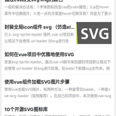
一般的解决办法有：1.字体图标改变css的color属性；2.js在hover
事件中切换图片；3.老一点的方案是hover切换背景？但是为了更小
的开销，一般css为更好的解决方案
封装全局icon组件 svg （仿造element-ui源码）
引入 svg-sprite-loader 插件,vue-cli项目默
认情况下会使用 url-loader 对svg进行处
理，会将它放在/img 目录下，所以这时候我
们引入svg-sprite-loader 会引发一些冲突。
如何在vue项目中优雅地使用SVG
使用 webpack 的 exclude和 include
安装svg-sprite-loader。通过vue-cli脚手架创建的项目默认情况下
会使用 url-loader 对svg进行处理，在static下新建svg文件夹，用
来放置当做icon使用的svg，使用include,include和img做区分。然
后修改webpack.base.conf.js配置,这样svg-sprite-loader只会处
使用vue组件加载SVG图片步骤
理我们指定的static/svg下的文件
使用vue加载SVG图片，有两种方法，一种是雪花loader，一种是v
ue-svg-loader（官网推荐）。在自己的项目中，本次使用vue-svg
-loader加载svg图片，并且对图片进行属性修改。操作步骤：
10个开源SVG图标库