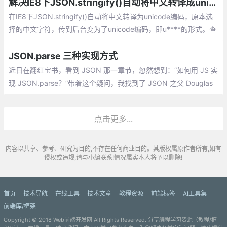
解决IE8下JSON.stringify()自动将中文转译成unicode的方法
在IE8下JSON.stringify()自动将中文转译为unicode编码，原本选
择的中文字符，传到后台变为了unicode编码，即u****的形式。查
找资料后发现，与标准的JSON.stringify()不同，IE8内置的JSON.
stringify()会自动将编码从utf-8转为unicode编码，导致出现这种类
JSON.parse 三种实现方式
似于乱码的情况。
近日在翻红宝书，看到 JSON 那一章节，忽然想到：“如何用 JS 实
现 JSON.parse？”带着这个疑问，我找到了 JSON 之父 Douglas
Crockford 写的 ployfill，里面提供了三种实现方式，下面我们逐一
来分析。
点击更多...
内容以共享、参考、研究为目的,不存在任何商业目的。其版权属原作者所有,如有
侵权或违规,请与小编联系!情况属实本人将予以删除!
首页
技术导航
在线工具
技术文章
教程资源
前端标签
AI工具集
前端库/框架