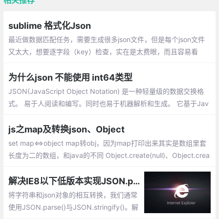
sublime 格式化Json
最近做数据匹配任务，需要生成很多json文件，但是每个json文件
又太大，想要逐字段（key）检查，实在是太费眼，而且容易看
错。因此每次生成的json文件，用sublime或者vscode将json数据
格式化
为什么json 不能使用 int64类型
JSON(JavaScript Object Notation) 是一种轻量级的数据交换格
式。 易于人阅读和编写。同时也易于机器解析和生成。 它基于Jav
aScript Programming Language, Standard ECMA-262 3rd Editi
on - December 1999的一个子集
js之map及转换json、Object
set map<=>object map转obj，因为map打印出来其实是数组里套
长度为二的数组，和java的不同 Object.create(null)、Object.crea
te({}),{}的不同创建对象的区别 第一个，默认是null对象，啥方法都
没有、后两个一样继承了object类，有两个内置方法
解决IE8以下低版本实现JSON.parse()与JSON.stringify()的兼容
将字符串和json对象的相互转换，我们通常
使用JSON.parse()与JSON.stringify()。解