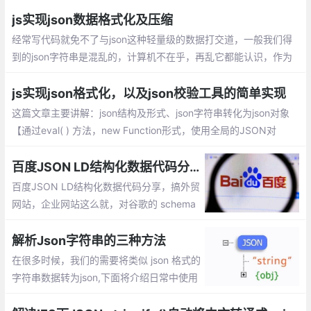
决IE8以下低版本实现JSON.parse()与JSO
N.stringify()的兼容呢：利用eval方式解析、
js实现json数据格式化及压缩
new Function形式、自定义兼容json的方
经常写代码就免不了与json这种轻量级的数据打交道，一般我们得
法、head头添加mate等
到的json字符串是混乱的，计算机不在乎，再乱它都能认识，作为
人类，虽然也能认识，但识读起来比较困难。
js实现json格式化，以及json校验工具的简单实现
这篇文章主要讲解：json结构及形式、json字符串转化为json对象
【通过eval( ) 方法，new Function形式，使用全局的JSON对
象】、json校验格式化工具简单实现
百度JSON LD结构化数据代码分享
百度JSON LD结构化数据代码分享，搞外贸
网站，企业网站这么就，对谷歌的 schema
结构化数据比较熟悉，但是对百度的结构化
数据就了解太少了
解析Json字符串的三种方法
在很多时候，我们的需要将类似 json 格式的
字符串数据转为json,下面将介绍日常中使用
的三种解析json字符串的方法