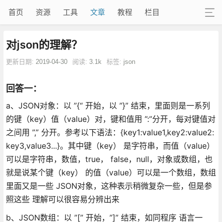
首页
资源
工具
文章
教程
栏目
对json的理解？
更新日期:
2019-04-30
阅读:
3.1k
标签:
json
回答一：
a、JSON对象：以 ”{“ 开始，以 ”}” 结束，里面则是一系列
的键（key）值（value）对，键和值用 ”:”分开，每对键值对
之间用 ”,” 分开。参考以下语法：{key1:value1,key2:value2:
key3,value3...}。其中键（key） 是字符串，而值（value）
可以是字符串，数值，true， false，null，对象或数组，也
就是说某个键（key） 的值（value）可以是一个数组，数组
里面又是一些 JSON对象，这种表示稍微复杂一些，但是参
照这些 理解可以很容易分辨出来
b、JSON数组：以 ”[” 开始，”]” 结束，如同程序 语言一