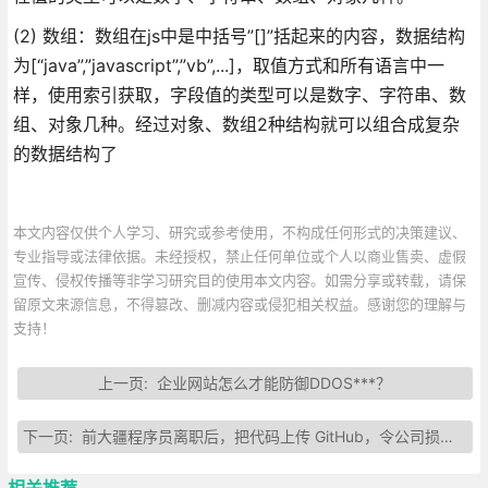
(2) 数组：数组在js中是中括号”[]”括起来的内容，数据结构
为[“java”,”javascript”,”vb”,...]，取值方式和所有语言中一
样，使用索引获取，字段值的类型可以是数字、字符串、数
组、对象几种。经过对象、数组2种结构就可以组合成复杂
的数据结构了
本文内容仅供个人学习、研究或参考使用，不构成任何形式的决策建议、
专业指导或法律依据。未经授权，禁止任何单位或个人以商业售卖、虚假
宣传、侵权传播等非学习研究目的使用本文内容。如需分享或转载，请保
留原文来源信息，不得篡改、删减内容或侵犯相关权益。感谢您的理解与
支持！
上一页:
企业网站怎么才能防御DDOS***？
下一页:
前大疆程序员离职后，把代码上传 GitHub，令公司损失百万
相关推荐