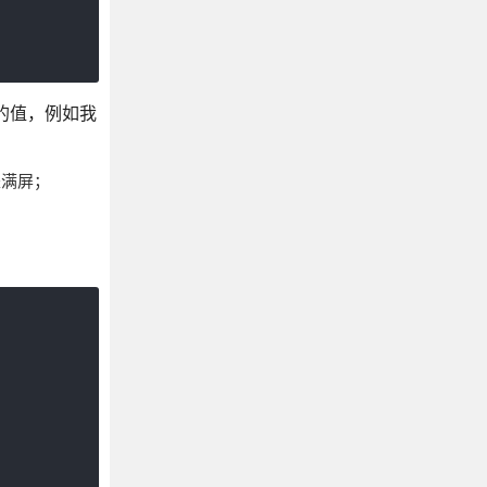
vw]的值，例如我
是满屏；