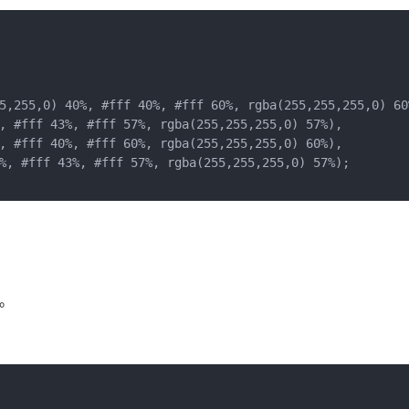
5,255,0) 40%, #fff 40%, #fff 60%, rgba(255,255,255,0) 60%
, #fff 43%, #fff 57%, rgba(255,255,255,0) 57%),

, #fff 40%, #fff 60%, rgba(255,255,255,0) 60%),

%, #fff 43%, #fff 57%, rgba(255,255,255,0) 57%);

理。