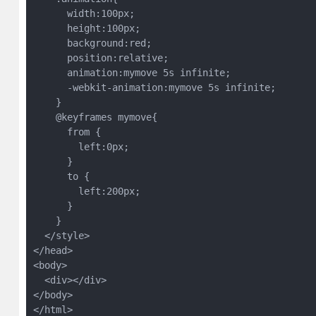
      width:100px;

      height:100px;

      background:red;

      position:relative;

      animation:mymove 5s infinite;

      -webkit-animation:mymove 5s infinite;

    }

    @keyframes mymove{

      from {

        left:0px;

      }

      to {

        left:200px;

      }

    }

  </style>

</head>

<body>

  <div></div>

</body>
