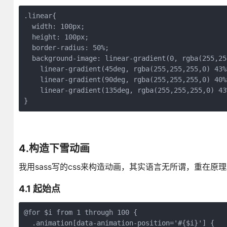
.linear{

  width: 100px;

  height: 100px;

  border-radius: 50%;

  background-image: linear-gradient(0, rgba(255,25
    linear-gradient(45deg, rgba(255,255,255,0) 43%
    linear-gradient(90deg, rgba(255,255,255,0) 40%
    linear-gradient(135deg, rgba(255,255,255,0) 43
}
4.构造下雪动画
我用sass写的css来构造动画，其实语言无所谓，重在原
4.1 起始点
@for $i from 1 through 100 {

  .animation[data-animation-position='#{$i}'] {
