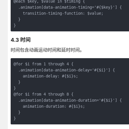
@each $key, $value in $timing {

  .animation[data-animation-timing='#{$key}'] {

    transition-timing-function: $value;

  }

4.3 时间
时间包含动画运动时间和延时时间。
@for $i from 1 through 4 {

  .animation[data-animation-delay='#{$i}'] {

    animation-delay: #{$i}s;

  }

}

@for $i from 4 through 8 {

  .animation[data-animation-duration='#{$i}'] {

    animation-duration: #{$i}s;

  }
