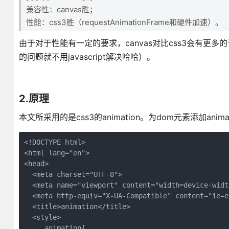
兼容性：canvas胜；
性能：css3胜（requestAnimationFrame和硬件加速）。
由于对于性能有一定的要求，canvas对比css3会有更多
的问题就不用javascript解决哈哈）。
2.原理
本文所采用的是css3的animation。为dom元素添加ani
<!DOCTYPE html>

<html lang="en">

<head>

  <meta charset="UTF-8">

  <meta name="viewport" content="width=device-widt
  <meta http-equiv="X-UA-Compatible" content="ie=ed
  <title>animation</title>

  <style>

    .animation{
