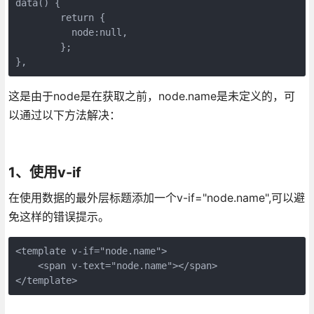
data() {

	return {

	  node:null,

	};

},
这是由于node是在获取之前，node.name是未定义的，可
以通过以下方法解决：
1、使用v-if
在使用数据的最外层标题添加一个v-if="node.name",可以避
免这样的错误提示。
<template v-if="node.name">

    <span v-text="node.name"></span>

</template>