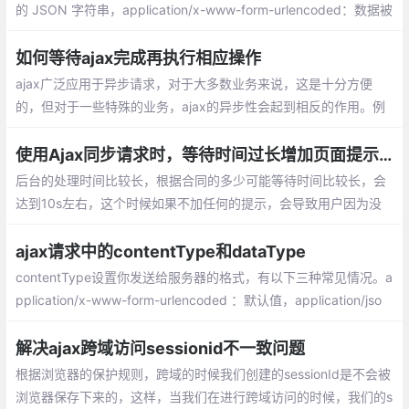
的 JSON 字符串，application/x-www-form-urlencoded：数据被
编码为名称/值对。这是标准的编码格式
如何等待ajax完成再执行相应操作
ajax广泛应用于异步请求，对于大多数业务来说，这是十分方便
的，但对于一些特殊的业务，ajax的异步性会起到相反的作用。例
如在ajax请求成功后，后续的操作需要依赖ajax执行成功后的相应
操作。
使用Ajax同步请求时，等待时间过长增加页面提示问题
后台的处理时间比较长，根据合同的多少可能等待时间比较长，会
达到10s左右，这个时候如果不加任何的提示，会导致用户因为没
有看到是否执行而导致重复的操作，为了增加用户的体验感，以及
项目的完善性,这个时候就需要增加一个等待页面进行提示。
ajax请求中的contentType和dataType
contentType设置你发送给服务器的格式，有以下三种常见情况。a
pplication/x-www-form-urlencoded ：默认值，application/jso
n：服务端消息主体是序列化后的 JSON 字符串。
解决ajax跨域访问sessionid不一致问题
根据浏览器的保护规则，跨域的时候我们创建的sessionId是不会被
浏览器保存下来的，这样，当我们在进行跨域访问的时候，我们的s