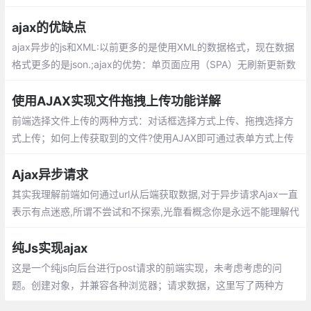
essionId就不会被保存下来，也就是说，每一次的请求服务器就会
以为是一个新的人
ajax的优缺点
ajax异步的js和XML:以前更多的是使用XML的数据格式，现在数据
格式更多的是json.;ajax的优势：单页面应用（SPA）无刷新更新数
据（局部刷新）;异步与服务器通信
使用AJAX实现文件拖拽上传功能详解
前端选择文件上传的两种方式：对话框选择方式上传、拖拽选择方
式上传；如何上传获取到的文件?使用AJAX即可通过表单方式上传
文件。
Ajax异步请求
其实我理解前端如何通过url从后端获取数据,对于异步请求Ajax一直
表示有点迷惑,所谓不尝试和不探索,光靠看概念你是永远不能理解代
码的魅力的,正好公司的项目里用到了最经典的Ajax,正好作为一个案
例来学习如何用json的Data
纯Js实现ajax
这是一个纯js向后台进行post请求的前端实现，未考虑考虑的问
题。创建对象，并兼容各种浏览器；请求数据，这里写了两种方
法，方法一最开始写的，但是后来发现灵活性不够