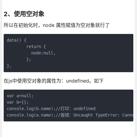
2、使用空对象
所以在初始化时，node 属性赋值为空对象就行了
data() {

	return {

	  node:null,

	};

},
在js中使用空对象的属性为：undefined。如下
var a=null;

var b={};

console.log(b.name);//打印：undefined

console.log(a.name);//报错：Uncaught TypeError: Cannot