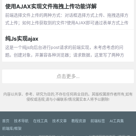
使用AJAX实现文件拖拽上传功能详解
前端选择文件上传的两种方式：对话框选择方式上传、拖拽选择方
式上传；如何上传获取到的文件?使用AJAX即可通过表单方式上传
文件。
纯Js实现ajax
这是一个纯js向后台进行post请求的前端实现，未考虑考虑的问
题。创建对象，并兼容各种浏览器；请求数据，这里写了两种方
法，方法一最开始写的，但是后来发现灵活性不够
点击更多...
内容以共享、参考、研究为目的,不存在任何商业目的。其版权属原作者所有,如有
侵权或违规,请与小编联系!情况属实本人将予以删除!
首页
技术导航
在线工具
技术文章
教程资源
前端标签
AI工具集
前端库/框架