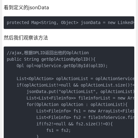
看到定义的jsonData
protected Map<String, Object> jsonData = new LinkedHa
然后我们观察该方法
//ajax,根据OPLID返回出他的OplAction

public String getOplActionByOplID(){

    Opl opl=oplService.getOplById(oplID);

    List<OplAction> oplActionList = oplActionService.
    if(oplActionList!=null && oplActionList.size()!=0)
        jsonData.put("oplActionList", oplActionList);

        List<List<Fileinfo>> fileinforList = new Arra
        for(OplAction oplAction : oplActionList){

            List<Fileinfo> fs1 = new ArrayList<Fileinf
            List<Fileinfo> fs2 = fileInfoService.find
            if(fs2!=null && fs2.size()!=0){

                fs1 = fs2;

            }
