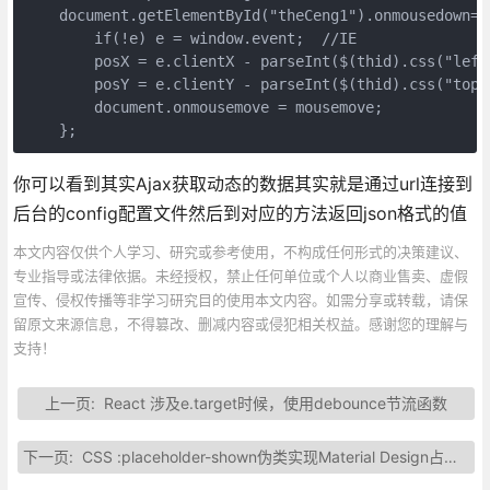
    document.getElementById("theCeng1").onmousedown=fu
        if(!e) e = window.event;  //IE

        posX = e.clientX - parseInt($(thid).css("left"
        posY = e.clientY - parseInt($(thid).css("top")
        document.onmousemove = mousemove;           

    };
你可以看到其实Ajax获取动态的数据其实就是通过url连接到
后台的config配置文件然后到对应的方法返回json格式的值
本文内容仅供个人学习、研究或参考使用，不构成任何形式的决策建议、
专业指导或法律依据。未经授权，禁止任何单位或个人以商业售卖、虚假
宣传、侵权传播等非学习研究目的使用本文内容。如需分享或转载，请保
留原文来源信息，不得篡改、删减内容或侵犯相关权益。感谢您的理解与
支持！
上一页:
React 涉及e.target时候，使用debounce节流函数
下一页:
CSS :placeholder-shown伪类实现Material Design占位符交互效果