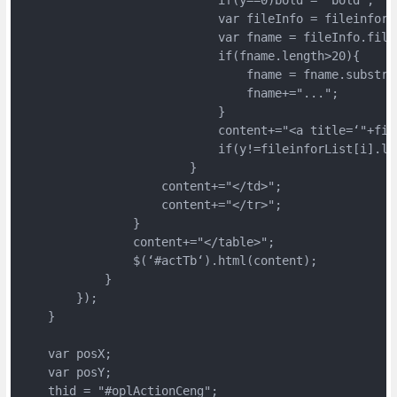
                            var fileInfo = fileinforLi
                            var fname = fileInfo.filen
                            if(fname.length>20){

                                fname = fname.substrin
                                fname+="...";

                            }

                            content+="<a title=‘"+fi
                            if(y!=fileinforList[i].le
                        }

                    content+="</td>";        

                    content+="</tr>";         

                }

                content+="</table>";

                $(‘#actTb‘).html(content);

            }

        });

    }

    var posX;

    var posY; 

    thid = "#oplActionCeng";
