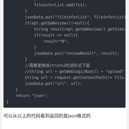
            fileinforList.add(fs1);

        }

        jsonData.put("fileinforList", fileinforList);

        if(opl.getQaReview()!=null){

            String result=opl.getQaReview().getStatus(
            if(result == null){

                result="N";

            }

            jsonData.put("reviewResult", result);

        }

        //需要更换成struts2的流形式下载

        //String url = getWeblogicRoot() + "upload" +
        String url = request.getContextPath()+ File.s
        jsonData.put("url", url);

    }

    return "json";

}
可以从以上的代码看到返回的是json格式的