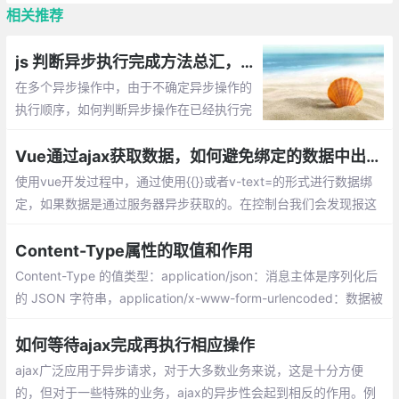
相关推荐
js 判断异步执行完成方法总汇，比如多个ajax执行完毕后执行其他方法
在多个异步操作中，由于不确定异步操作的
执行顺序，如何判断异步操作在已经执行完
成的情况下，再执行一个新的操作，有哪些
方法可以实现？
Vue通过ajax获取数据，如何避免绑定的数据中出现 property of undefined错误
使用vue开发过程中，通过使用{{}}或者v-text=的形式进行数据绑
定，如果数据是通过服务器异步获取的。在控制台我们会发现报这
样的错误：Uncaught TypeError: Cannot read property name of
null。通过v-if或者空对象来解决
Content-Type属性的取值和作用
Content-Type 的值类型：application/json：消息主体是序列化后
的 JSON 字符串，application/x-www-form-urlencoded：数据被
编码为名称/值对。这是标准的编码格式
如何等待ajax完成再执行相应操作
ajax广泛应用于异步请求，对于大多数业务来说，这是十分方便
的，但对于一些特殊的业务，ajax的异步性会起到相反的作用。例