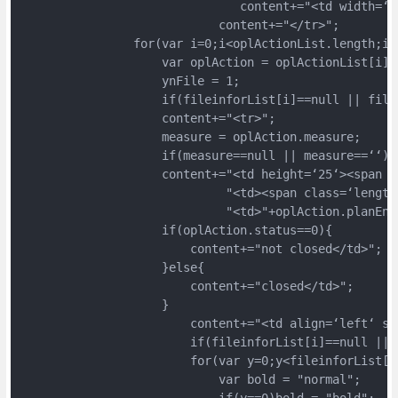
                               content+="<td width=
                            content+="</tr>";

                for(var i=0;i<oplActionList.length;i++
                    var oplAction = oplActionList[i];

                    ynFile = 1;

                    if(fileinforList[i]==null || file
                    content+="<tr>";

                    measure = oplAction.measure;

                    if(measure==null || measure==‘‘)me
                    content+="<td height=‘25‘><span c
                             "<td><span class=‘length
                             "<td>"+oplAction.planEndD
                    if(oplAction.status==0){

                        content+="not closed</td>";

                    }else{

                        content+="closed</td>";

                    }

                        content+="<td align=‘left‘ st
                        if(fileinforList[i]==null || 
                        for(var y=0;y<fileinforList[i]
                            var bold = "normal";

                            if(y==0)bold = "bold";
