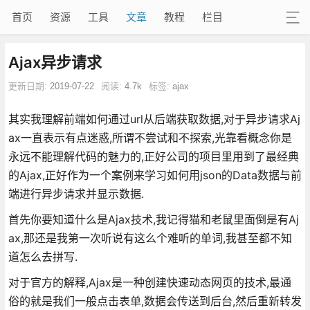
首页
资源
工具
文章
教程
栏目
Ajax异步请求
更新日期:
2019-07-22
阅读:
4.7k
标签:
ajax
其实我理解前端如何通过url从后端获取数据,对于异步请求Aj
ax一直表示有点迷惑,所谓不尝试和不探索,光靠看概念你是
永远不能理解代码的魅力的,正好公司的项目里用到了最经典
的Ajax,正好作为一个案例来学习如何用json的Data数据与前
端进行异步请求并显示数据.
首先你要知道什么是Ajax技术,我记得猫和老鼠里面倒是有Aj
ax,那还是我第一次听说有这么个难听的单词,我甚至都不知
道怎么去拼写.
对于官方的解释,Ajax是一种创建快速动态网页的技术,最通
俗的就是我们一般点击表单,数据会传送到后台,然后重新转发