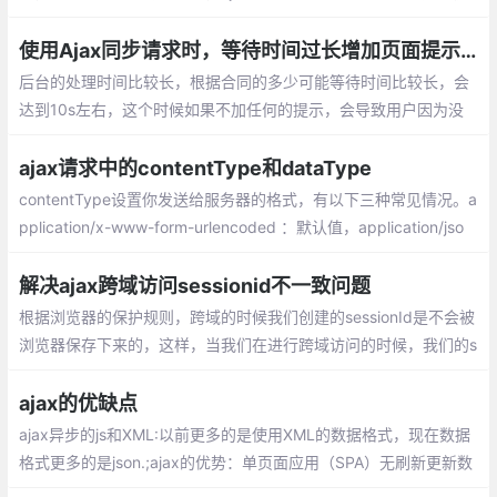
如在ajax请求成功后，后续的操作需要依赖ajax执行成功后的相应
操作。
使用Ajax同步请求时，等待时间过长增加页面提示问题
后台的处理时间比较长，根据合同的多少可能等待时间比较长，会
达到10s左右，这个时候如果不加任何的提示，会导致用户因为没
有看到是否执行而导致重复的操作，为了增加用户的体验感，以及
项目的完善性,这个时候就需要增加一个等待页面进行提示。
ajax请求中的contentType和dataType
contentType设置你发送给服务器的格式，有以下三种常见情况。a
pplication/x-www-form-urlencoded ：默认值，application/jso
n：服务端消息主体是序列化后的 JSON 字符串。
解决ajax跨域访问sessionid不一致问题
根据浏览器的保护规则，跨域的时候我们创建的sessionId是不会被
浏览器保存下来的，这样，当我们在进行跨域访问的时候，我们的s
essionId就不会被保存下来，也就是说，每一次的请求服务器就会
以为是一个新的人
ajax的优缺点
ajax异步的js和XML:以前更多的是使用XML的数据格式，现在数据
格式更多的是json.;ajax的优势：单页面应用（SPA）无刷新更新数
据（局部刷新）;异步与服务器通信