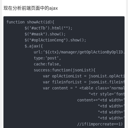
现在分析前端页面中的ajax
function showAct(id){

        $(‘#actTb‘).html("");

        $("#mask").show();

        $("#oplActionCeng").show();

        $.ajax({

            url:‘${ctx}/manager/getOplActionByOplID.do
            type:‘post‘,

            cache:false,

            success:function(jsonList){

                var oplActionList = jsonList.oplAction
                var fileinforList = jsonList.fileinfor
                var content = " <table class=‘normalT
                                    "<tr style=‘font-w
                               content+="<td width=‘1
                                        "<td width=‘
                                        "<td width=‘
                                        "<td width=‘1
                               //if(imporcreate==1)
