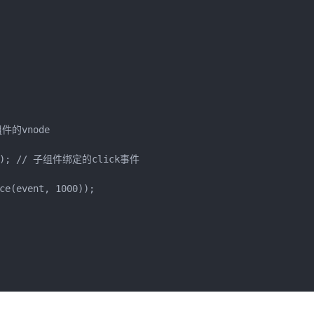
组件的vnode

ick`); // 子组件绑定的click事件

ce(event, 1000));
