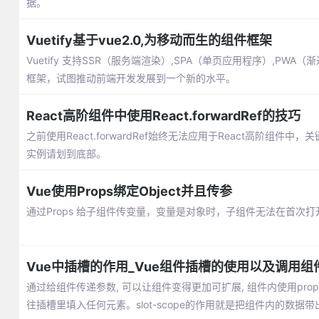
据。
Vuetify基于vue2.0,为移动而生的组件框架
Vuetify 支持SSR（服务端渲染）,SPA（单页应用程序）,PWA（
框架，试图推动前端开发发展到一个新的水平。
React高阶组件中使用React.forwardRef的技巧
之前使用React.forwardRef始终无法应用于React高阶组件中，关键点
实例请划到底部。
Vue使用Props绑定Object并且传参
通过Props 给子组件传变量，变量是对象时，子组件无法在首
Vue中插槽的作用_Vue组件插槽的使用以及调用组
通过给组件传递参数, 可以让组件变得更加可扩展, 组件内使用pro
往插槽里填入任何元素。slot-scope的作用就是把组件内的数据带