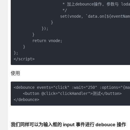
                     * 加上debounce操作, 参数与 lod
                     */

                    set(vnode, `data.on[${eventNam
                }

            });

        }

        return vnode;

    }

};

</script>
使用
<debounce events="click" :wait="250" :options="{ma
    <button @click="clickHandler">测试</button>

</debounce>
我们同样可以为输入框的 input 事件进行 debouce 操作