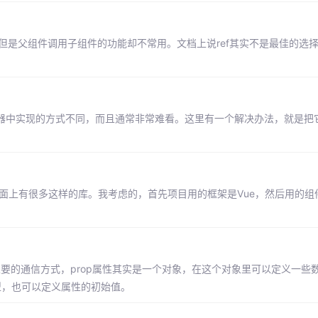
递，但是父组件调用子组件的功能却不常用。文档上说ref其实不是最佳的选
个浏览器中实现的方式不同，而且通常非常难看。这里有一个解决办法，就是把
且市面上有很多这样的库。我考虑的，首先项目用的框架是Vue，然后用的组件库
间主要的通信方式，prop属性其实是一个对象，在这个对象里可以定义一些
型，也可以定义属性的初始值。