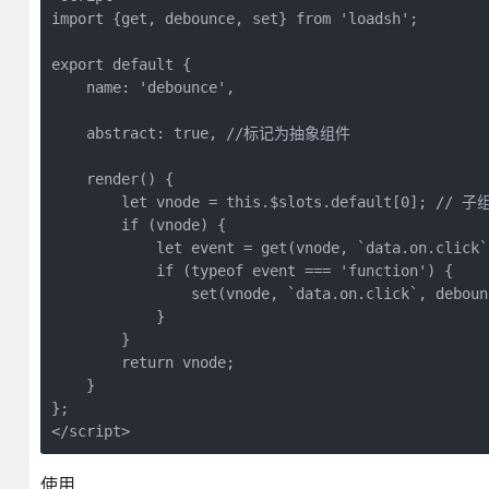
import {get, debounce, set} from 'loadsh';

export default {

    name: 'debounce',

    abstract: true, //标记为抽象组件

    render() {

        let vnode = this.$slots.default[0]; // 子
        if (vnode) {

            let event = get(vnode, `data.on.cl
            if (typeof event === 'function') {

                set(vnode, `data.on.click`, deboun
            }

        }

        return vnode;

    }

};

</script>
使用