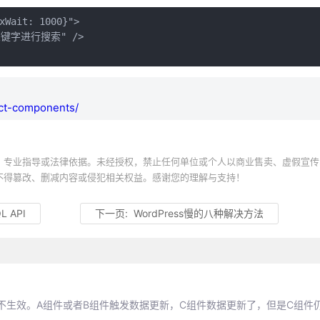
xWait: 1000}">

输入关键字进行搜索" />

act-components/
、专业指导或法律依据。未经授权，禁止任何单位或个人以商业售卖、虚假宣传
不得篡改、删减内容或侵犯相关权益。感谢您的理解与支持！
L API
下一页:
WordPress慢的八种解决方法
不生效。A组件或者B组件触发数据更新，C组件数据更新了，但是C组件