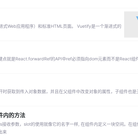
渐进式Web应用程序）和标准HTML页面。 Vuetify是一个渐进式的
就是React.forwardRef的API中ref必须指向dom元素而不是React组件
次打开时获取到传入对象数据，并且在父组件中改变对象的属性，子组件也是
件内的方法
ps接收参数，slot的使用就像它的名字一样, 在组件内定义一块空间。在组
出来