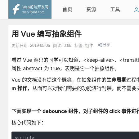
Web前端开发网
首页
资源
工具
文
web.fly63.com
用 Vue 编写抽象组件
分享
更新日期:
2019-05-06
阅读:
3.8k
标签:
组件
看过 Vue 源码的同学可以知道，<keep-alive>、<tran
属性 abstract 为 true，表明是它一个抽象组件。
Vue 的文档没有提这个概念，在抽象组件的
生命周期
过程
m 操作
，从而可以对我们需要的功能进行封装，而不需要
下面实现一个 debounce 组件，对子组件的 click 事件
核心代码如下：
<script>
