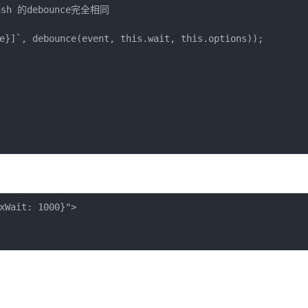
ash 的debounce完全相同

e}]`, debounce(event, this.wait, this.options));

xWait: 1000}">
