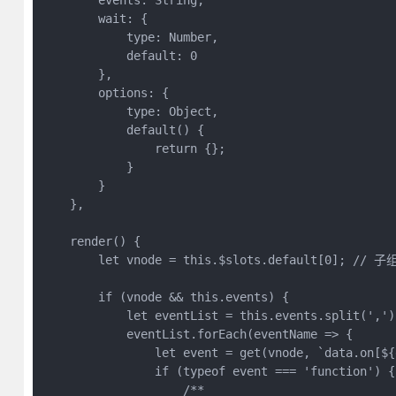
        events: String,

        wait: {

            type: Number,

            default: 0

        },

        options: {

            type: Object,

            default() {

                return {};

            }

        }

    },

    render() {

        let vnode = this.$slots.default[0]; // 子
        if (vnode && this.events) {

            let eventList = this.events.split(',');
            eventList.forEach(eventName => {

                let event = get(vnode, `data.on
                if (typeof event === 'function') {

                    /**
