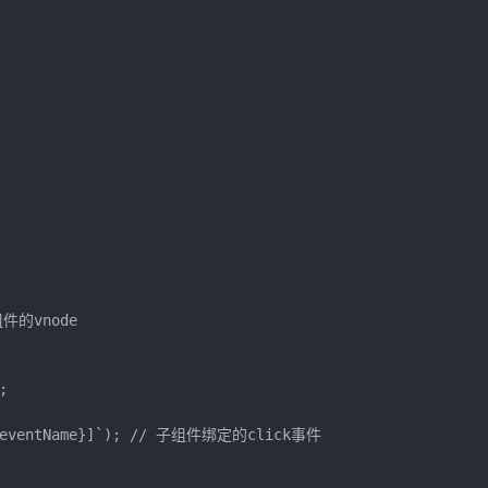
组件的vnode



[${eventName}]`); // 子组件绑定的click事件
